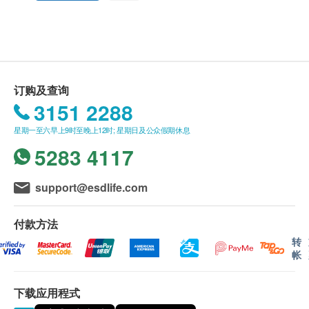
ZEROTOXTM专利技术。该专利技术有效去除红麴
保留最终决议权。
内的天然毒素，同时保留主要成份元素如莫纳可林
(Monacolin)等，更可减少对肝脏解毒功能的影
送货条款：
响。莫纳可林(Monacolin)传统上或有助于稳定胆
购买余仁生产品总额满HK$400，即可享本地免费
固醇
送货服务。 账单总额未满HK$400需附加HK$50运
订购及查询
红麴是大米和红麴菌共同发酵的天然食品，含有可
费。
3151 2288
抑制胆固醇合成的莫纳可林；而发酵纳豆粉则是黄
我们将于确定订单后2-4个工作天内安排发货。
豆和纳豆菌共同发酵的天然食品，含天然血栓溶解
星期一至六早上9时至晚上12时; 星期日及公众假期休息
不排除运送时间会因节日而有所影响。 当八号烈
素，尤适合关注胆固醇健康之人士服用。
5283 4117
风讯号悬挂或黑色暴雨警告生效时，送货服务时间
将会延迟。
服用方法
所有订单须视乎相关货品的供应情况再作最后确
support@esdlife.com
每日1-2粒，餐后以温水送服。
认。 倘若健康网购health.ESDlife未能提供任何订
单上的货品，健康网购health.ESDlife有权拒绝接
付款方法
成份
受该订单，并且会于送货前透过电话或电邮通知顾
转
帐
红麴米，明胶，发酵纳豆粉
客再作安排。
(生产此产品的厂房亦处理含有麸质的谷类，甲壳类动
物，蛋类，鱼类，花生，大豆，奶类，木本坚果及坚
下载应用程式
保用条款 ：