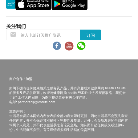
果制品。)
货品质量保证，于顾客收到产品当日起计，使用
期应最少有12个月或以上。(1包装滴鸡精属短期货
注意
品，使用期有2个月或以上)
不建议下列人士服用：妇女于怀孕、哺乳期间或受孕
关注我们
前；未成年人士；肝病患者或康复者；正计划进行或
退换条款 ：
订阅
刚完成手术人士。正服用药物人士，患肾病或出血性
当顾客收取已订购之货品时，有责任检查货品是否
疾病人士，请于使用本产品前征询医师意见。
有损毁情况，一经确认签收，恕不接受退换。
退换产品必须包装完整，如退换之产品有任何残缺
或过期退回，供应商有权不受理。
如有其他损坏或遗漏查询，顾客必须保留有效收据
商户合作 / 加盟
正本，并于送货后3个工作天内按下列方式联络健
如阁下拥有任何健康相关之服务及产品，并有兴趣成为健康网购 health.ESDlife
康网购health.ESDlife客户服务部跟进。
的服务及产品供应商，欢迎与健康网购 health.ESDlife业务发展部联络。我们会
于2个工作天内回覆，为阁下提供更多有关合作详情。
电邮:
partnership@esdlife.com
重要声明：
生活易会员於本网站内所发表的全部内容为即时更新，因此生活易不会预先审查
任何内容，并不会保证其准确性丶完整性及质量。此外，会员所发表的全部内容
均属个人意见，并不代表生活易之言论及立场。如从而引起任何损失或法律纠
纷，生活易概不负责。有关详情请参阅生活易的免责声明。