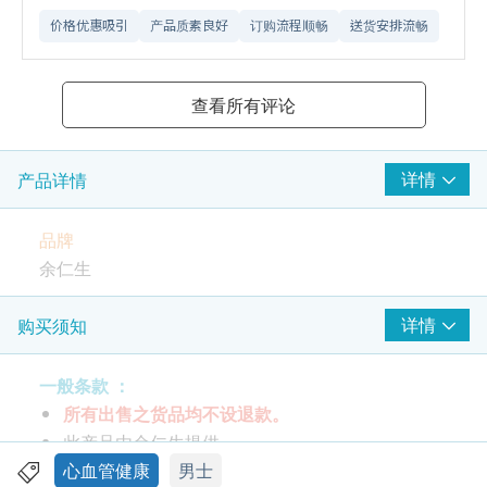
价格优惠吸引
产品质素良好
订购流程顺畅
送货安排流畅
查看所有评论
详情
产品详情
品牌
余仁生
包装规格
详情
购买须知
每瓶60粒 / 每粒375毫克
一般条款 ：
特性及功效
所有出售之货品均不设退款。
余仁生降醇宝胶囊有别于市场上其他红麴产品，在
此产品由余仁生提供。
处理红麴过程中特别采用科研机构证实并首创之
如有任何争议，余仁生及健康网购health.ESDlife
心血管健康
男士