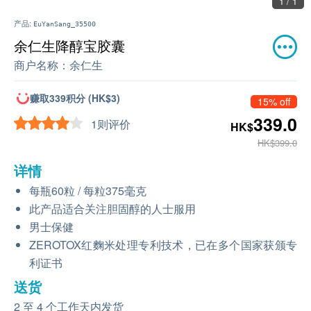
1 / 1
产品:
EuYanSang_35500
余仁生降醇宝胶囊
商户名称：
余仁生
赚取339积分 (HK$3)
15% off
339.0
1则评价
HK$
HK$399.0
详情
每瓶60粒 / 每粒375毫克
此产品适合关注胆固醇的人士服用
男士保健
ZEROTOX红麴米处理专利技术，已在多个国家获颁专
利证书
送货
2 至 4 个工作天内发货