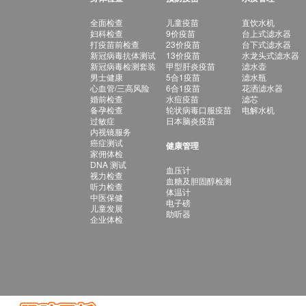
全面检查
儿童疫苗
直饮水机
妇科检查
9价疫苗
台上式滤水器
打疫苗前检查
23价疫苗
台下式滤水器
新冠病毒抗体测试
13价疫苗
水龙头式滤水器
新冠病毒检测套装
甲型肝炎疫苗
滤水壶
男士健康
5合1疫苗
滤水瓶
心血管/三高风险
6合1疫苗
花洒滤水器
婚前检查
水痘疫苗
滤芯
备孕检查
轮状病毒口服疫苗
电解水机
过敏症
日本脑炎疫苗
内视镜服务
癌症测试
健康管理
家佣体检
DNA 测试
血压计
视力检查
血糖及胆固醇检测
听力检查
体温计
中医保健
电子磅
儿童发展
助听器
企业体检