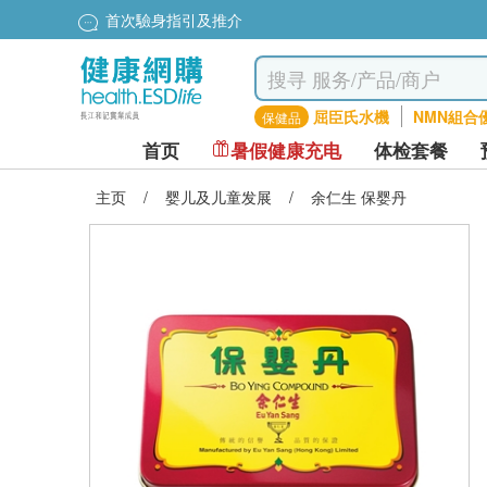
首次驗身指引及推介
屈臣氏水機
NMN組合
保健品
首页
暑假健康充电
体检套餐
主页
/
婴儿及儿童发展
/
余仁生 保婴丹