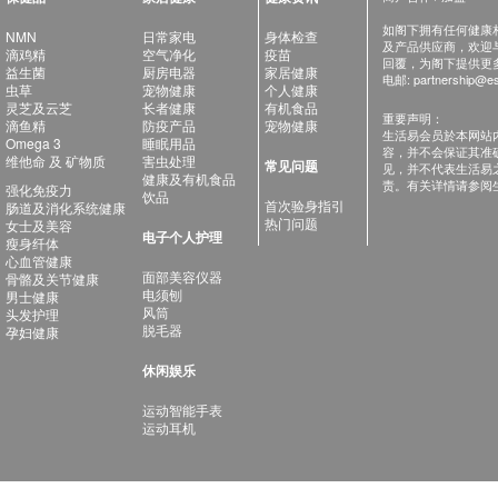
如阁下拥有任何健康相关
NMN
日常家电
身体检查
及产品供应商，欢迎与健
滴鸡精
空气净化
疫苗
回覆，为阁下提供更
益生菌
厨房电器
家居健康
电邮:
partnership@es
虫草
宠物健康
个人健康
灵芝及云芝
长者健康
有机食品
重要声明：
滴鱼精
防疫产品
宠物健康
生活易会员於本网站
Omega 3
睡眠用品
容，并不会保证其准
维他命 及 矿物质
害虫处理
常见问题
见，并不代表生活易
健康及有机食品
责。有关详情请参阅
强化免疫力
饮品
首次验身指引
肠道及消化系统健康
热门问题
女士及美容
电子个人护理
瘦身纤体
心血管健康
面部美容仪器
骨骼及关节健康
电须刨
男士健康
风筒
头发护理
脱毛器
孕妇健康
休闲娱乐
运动智能手表
运动耳机