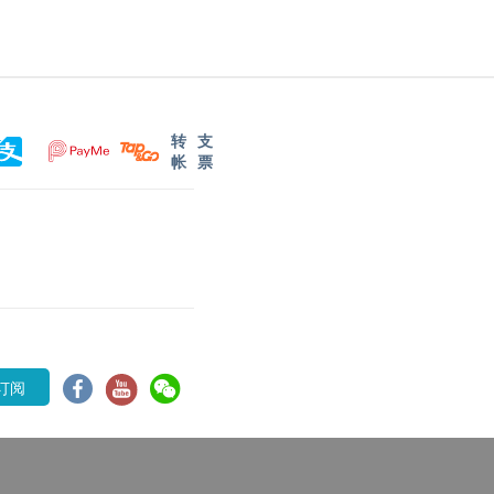
转
支
帐
票
订阅