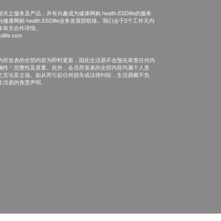
之服务及产品，并有兴趣成为健康网购 health.ESDlife的服务
康网购 health.ESDlife业务发展部联络。我们会于2个工作天内
多有关合作详情。
dlife.com
内所发表的全部内容为即时更新，因此生活易不会预先审查任何内
确性丶完整性及质量。此外，会员所发表的全部内容均属个人意
之言论及立场。如从而引起任何损失或法律纠纷，生活易概不负
生活易的免责声明。