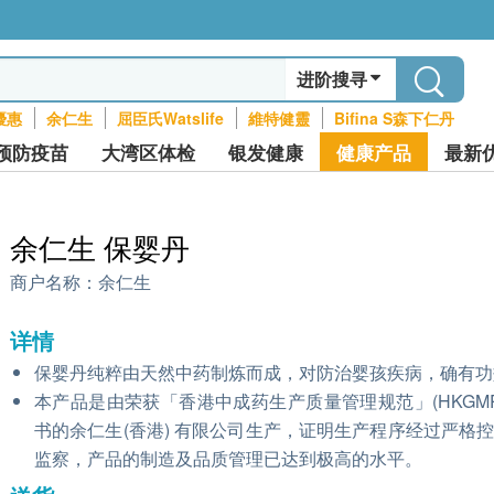
进阶搜寻
優惠
余仁生
屈臣氏Watslife
維特健靈
Bifina S森下仁丹
预防疫苗
大湾区体检
银发健康
健康产品
最新
余仁生 保婴丹
商户名称：
余仁生
详情
保婴丹纯粹由天然中药制炼而成，对防治婴孩疾病，确有功
本产品是由荣获「香港中成药生产质量管理规范」(HKGMP
书的余仁生(香港) 有限公司生产，证明生产程序经过严格
监察，产品的制造及品质管理已达到极高的水平。