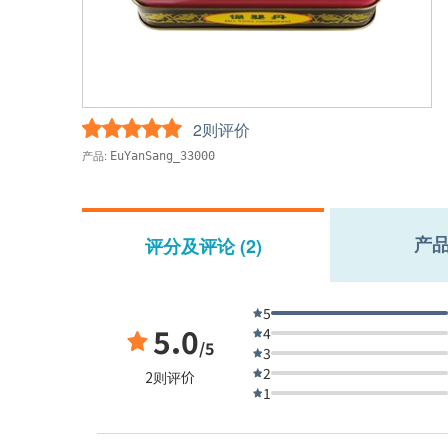
2则评价
产品:
EuYanSang_33000
产
评分及评论 (2)
5
5.0
4
/5
3
2
2则评价
1