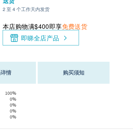
送货
2 至 4 个工作天内发货
本店购物满$400即享
免费送货
即睇全店产品
品详情
购买须知
100%
0%
0%
0%
0%