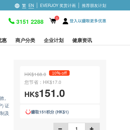
繁
EN
EVERJOY 奖赏计画
推荐朋友计划
1
3151 2288
登入以赚取更多优惠
优惠
商户分类
企业计划
健康资讯
10% off
HK$168.0
您节省：HK$17.0
151.0
HK$
效。
) 证
赚取151积分 (HK$1)
控制及