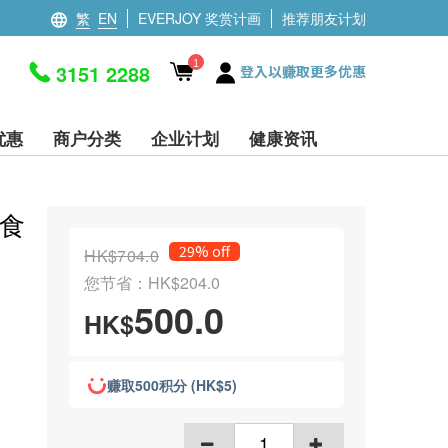
繁
EN
EVERJOY 奖赏计画
推荐朋友计划
1
3151 2288
登入以赚取更多优惠
优惠
商户分类
企业计划
健康资讯
即食
29% off
HK$704.0
您节省：HK$204.0
500.0
HK$
赚取500积分 (HK$5)