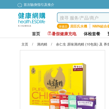
首次驗身指引及推介
屈臣氏水機
NMN組合
保健品
首页
暑假健康充电
体检套餐
主页
/
滴鸡精
/
余仁生 原味滴鸡精 (10包装) 及 养