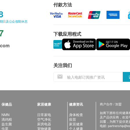
付款方法
8
星期日及公众假期休息
7
下载应用程式
.com
关注我们
保健品
家居健康
健康资讯
商户合作 / 加盟
如阁下拥有任何健康相关
NMN
日常家电
身体检查
及产品供应商，欢迎与健
滴鸡精
空气净化
疫苗
回覆，为阁下提供更
益生菌
厨房电器
家居健康
电邮:
partnership@es
虫草
宠物健康
个人健康