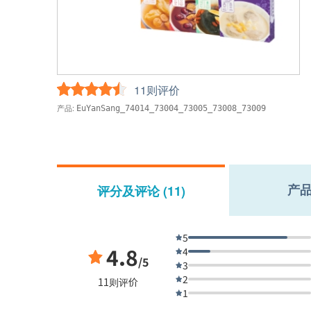
11则评价
产品:
EuYanSang_74014_73004_73005_73008_73009
产
评分及评论 (11)
5
4.8
4
/5
3
2
11则评价
1