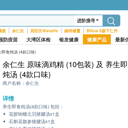
进阶搜寻
優惠
余仁生
屈臣氏Watslife
維特健靈
Bifina S森下仁丹
预防疫苗
大湾区体检
银发健康
健康产品
最新
生即食炖汤 (4款口味)
余仁生 原味滴鸡精 (10包装) 及 养生
炖汤 (4款口味)
商户名称：
余仁生
详情
养生即食炖汤(4款口味) 包括：
花胶响螺元贝猪腱汤x1盒
石斛花旗参猪腱汤x1盒