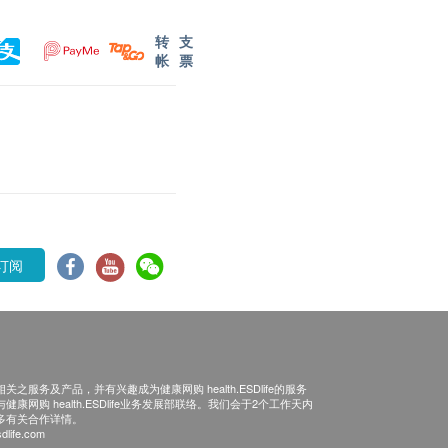
转
支
帐
票
订阅
之服务及产品，并有兴趣成为健康网购 health.ESDlife的服务
康网购 health.ESDlife业务发展部联络。我们会于2个工作天内
多有关合作详情。
dlife.com