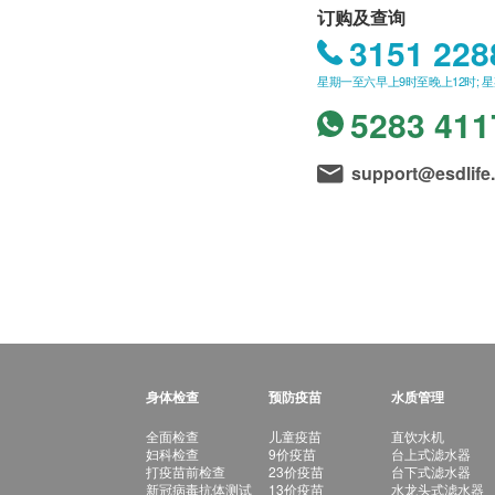
订购及查询
3151 228
星期一至六早上9时至晚上12时; 
5283 411
support@esdlife
身体检查
预防疫苗
水质管理
全面检查
儿童疫苗
直饮水机
妇科检查
9价疫苗
台上式滤水器
打疫苗前检查
23价疫苗
台下式滤水器
新冠病毒抗体测试
13价疫苗
水龙头式滤水器