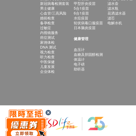
新冠病毒检测套装
甲型肝炎疫苗
滤水壶
男士健康
5合1疫苗
滤水瓶
心血管/三高风险
6合1疫苗
花洒滤水器
婚前检查
水痘疫苗
滤芯
备孕检查
轮状病毒口服疫苗
电解水机
过敏症
日本脑炎疫苗
内视镜服务
癌症测试
健康管理
家佣体检
DNA 测试
血压计
视力检查
血糖及胆固醇检测
听力检查
体温计
中医保健
电子磅
儿童发展
助听器
企业体检