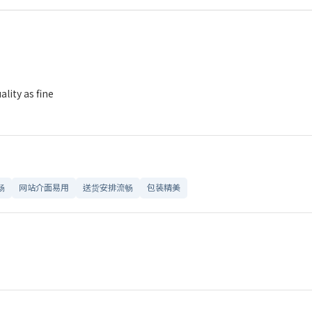
lity as fine
畅
网站介面易用
送货安排流畅
包装精美