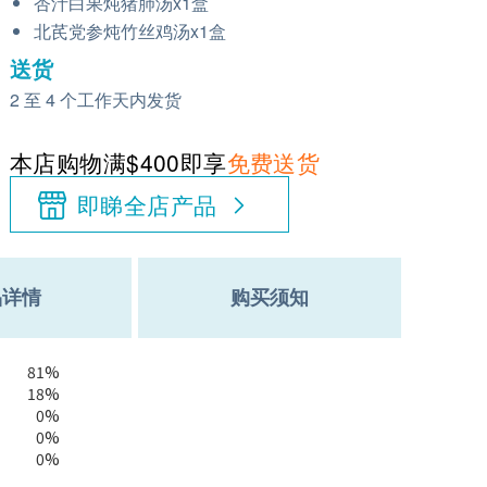
杏汁白果炖猪肺汤x1盒
北芪党参炖竹丝鸡汤x1盒
送货
2 至 4 个工作天内发货
本店购物满$400即享
免费送货
即睇全店产品
品详情
购买须知
81%
18%
0%
0%
0%