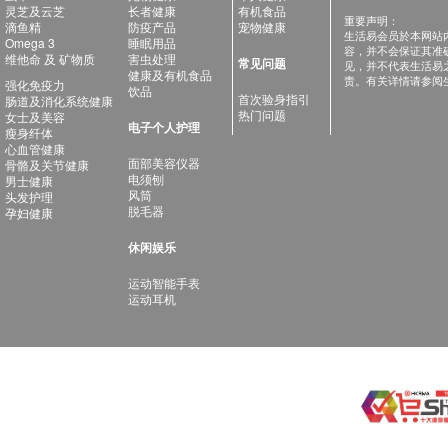
灵芝及云芝
长者健康
有机食品
重要声明：
滴鱼精
防疫产品
宠物健康
生活易会员於本网站
Omega 3
睡眠用品
容，并不会保证其准
维他命 及 矿物质
害虫处理
常见问题
见，并不代表生活易
健康及有机食品
责。有关详情请参阅
强化免疫力
饮品
首次验身指引
肠道及消化系统健康
热门问题
女士及美容
电子个人护理
瘦身纤体
心血管健康
面部美容仪器
骨骼及关节健康
电须刨
男士健康
风筒
头发护理
脱毛器
孕妇健康
休闲娱乐
运动智能手表
运动耳机