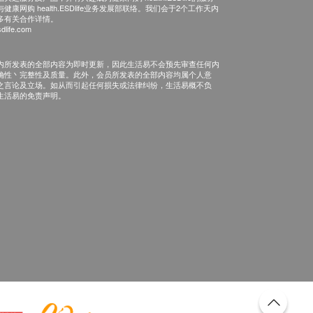
康网购 health.ESDlife业务发展部联络。我们会于2个工作天内
多有关合作详情。
dlife.com
内所发表的全部内容为即时更新，因此生活易不会预先审查任何内
确性丶完整性及质量。此外，会员所发表的全部内容均属个人意
之言论及立场。如从而引起任何损失或法律纠纷，生活易概不负
生活易的免责声明。