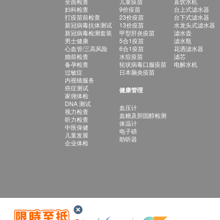
全面检查
儿童疫苗
直饮水机
妇科检查
9价疫苗
台上式滤水器
打疫苗前检查
23价疫苗
台下式滤水器
新冠病毒抗体测试
13价疫苗
水龙头式滤水器
新冠病毒检测套装
甲型肝炎疫苗
滤水壶
男士健康
5合1疫苗
滤水瓶
心血管/三高风险
6合1疫苗
花洒滤水器
婚前检查
水痘疫苗
滤芯
备孕检查
轮状病毒口服疫苗
电解水机
过敏症
日本脑炎疫苗
内视镜服务
癌症测试
健康管理
家佣体检
DNA 测试
血压计
视力检查
血糖及胆固醇检测
听力检查
体温计
中医保健
电子磅
儿童发展
助听器
企业体检