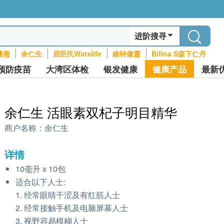
进阶搜寻
優惠
余仁生
屈臣氏Watslife
維特健靈
Bifina S森下仁丹
预防疫苗
大湾区体检
银发健康
健康产品
最新
余仁生 活眼素双杞子明目精华
商户名称：
余仁生
详情
10毫升 x 10包
适合以下人士:
1. 经常眼睛干涩及有红筋人士
2. 经常接触手机及电脑屏幕人士
3. 视野容易模糊人士