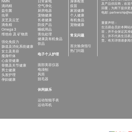
NMN
日常家电
身体检查
及产品供应商，欢迎与健
滴鸡精
空气净化
疫苗
回覆，为阁下提供更
益生菌
厨房电器
家居健康
电邮:
partnership@es
虫草
宠物健康
个人健康
灵芝及云芝
长者健康
有机食品
重要声明：
滴鱼精
防疫产品
宠物健康
生活易会员於本网站
Omega 3
睡眠用品
容，并不会保证其准
维他命 及 矿物质
害虫处理
常见问题
见，并不代表生活易
健康及有机食品
责。有关详情请参阅
强化免疫力
饮品
首次验身指引
肠道及消化系统健康
热门问题
女士及美容
电子个人护理
瘦身纤体
心血管健康
面部美容仪器
骨骼及关节健康
电须刨
男士健康
风筒
头发护理
脱毛器
孕妇健康
休闲娱乐
运动智能手表
运动耳机