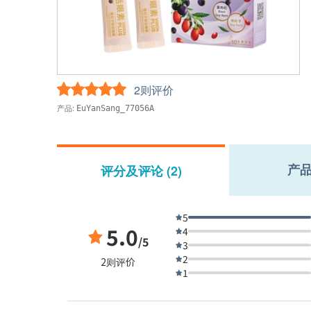
2则评价
产品:
EuYanSang_77056A
产
评分及评论 (2)
5
5.0
4
/5
3
2
2则评价
1