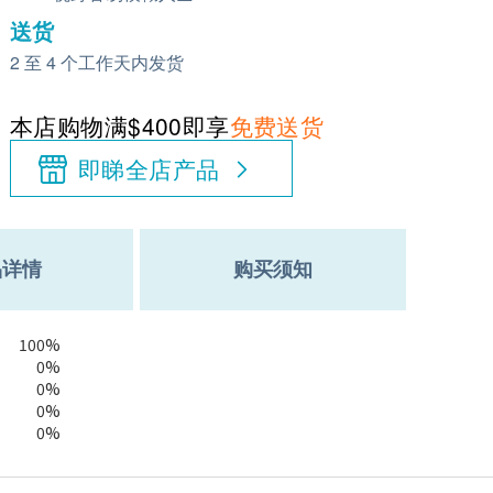
送货
2 至 4 个工作天内发货
本店购物满$400即享
免费送货
即睇全店产品
品详情
购买须知
100%
0%
0%
0%
0%