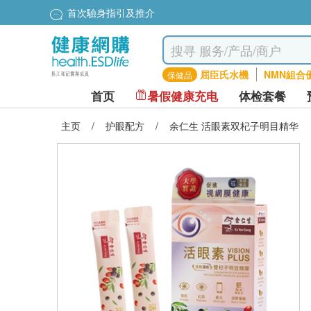
首次驗身指引及推介
屈臣氏水機
NMN組合
保健品
首页
暑假健康充电
体检套餐
主页
/
护眼配方
/
余仁生 活眼素双杞子明目精华