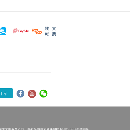
转
支
帐
票
订阅
之服务及产品，并有兴趣成为健康网购 health.ESDlife的服务