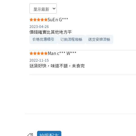
SuEn G***
2023-04-26
價錢確實比其他地方平
价格优惠吸引
订购流程顺畅
送货安排流畅
Man c*** W***
2022-11-15
送貨好快，味道不錯，未食完
护眼配方