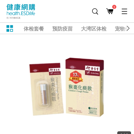
1
体检套餐
预防疫苗
大湾区体检
宠物健