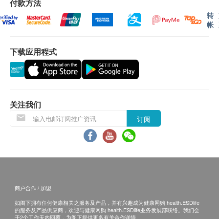
单上的货品，健康网购health.ESDlife有权拒绝接
付款方法
受该订单，并且会于送货前透过电话或电邮通知顾
转
帐
客再作安排。
下载应用程式
保用条款 ：
货品质量保证，于顾客收到产品当日起计，使用
期应最少有12个月或以上。(1包装滴鸡精属短期货
品，使用期有2个月或以上)
关注我们
退换条款 ：
订阅
当顾客收取已订购之货品时，有责任检查货品是否
有损毁情况，一经确认签收，恕不接受退换。
退换产品必须包装完整，如退换之产品有任何残缺
或过期退回，供应商有权不受理。
如有其他损坏或遗漏查询，顾客必须保留有效收据
商户合作 / 加盟
正本，并于送货后3个工作天内按下列方式联络健
如阁下拥有任何健康相关之服务及产品，并有兴趣成为健康网购 health.ESDlife
康网购health.ESDlife客户服务部跟进。
的服务及产品供应商，欢迎与健康网购 health.ESDlife业务发展部联络。我们会
于2个工作天内回覆，为阁下提供更多有关合作详情。