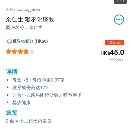
1 / 1
产品:
EuYanSang_78040
余仁生 猴枣化痰散
商户名称：
余仁生
赚取45积分 (HK$0)
10% off
45.0
HK$
HK$50.0
详情
每盒1樽 / 每樽净重0.37克
猴枣成份高达17%
适合小儿痰热闭肺所致之咳嗽痰多
婴孩健康
送货
2 至 4 个工作天内发货