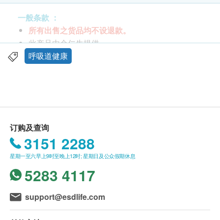
每盒1樽 / 每樽净重0.37克
一般条款 ：
特性及功效
所有出售之货品均不设退款。
化痰止咳，清肺顺气。
此产品由余仁生提供。
主治: 小儿痰热闭肺所致之咳嗽痰多、痰稠难咯及
如有任何争议，余仁生及健康网购health.ESDlife
呼吸道健康
胸膈不舒等症。
保留最终决议权。
服用方法
送货条款：
把药粉倾于匙内，加入暖水拌和服用。
购买余仁生产品总额满HK$400，即可享本地免费
初生至一个月内婴儿 - 每日一次，每次1/3樽。
送货服务。 账单总额未满HK$400需附加HK$50运
订购及查询
一个月至三岁小儿 - 每日一次，每次服一樽。
费。
3151 2288
三至十二岁儿童 - 每日两次，每次一樽。
我们将于确定订单后2-4个工作天内安排发货。
星期一至六早上9时至晚上12时; 星期日及公众假期休息
不排除运送时间会因节日而有所影响。 当八号烈
成份
5283 4117
风讯号悬挂或黑色暴雨警告生效时，送货服务时间
猴枣末，胆南星，川贝母，姜半夏，防风等。
将会延迟。
所有订单须视乎相关货品的供应情况再作最后确
support@esdlife.com
认。 倘若健康网购health.ESDlife未能提供任何订