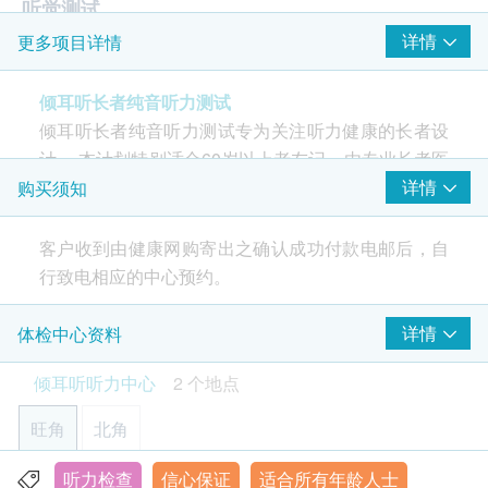
听觉测试
详情
更多项目详情
听力问卷调查
双耳听力测试
倾耳听长者纯音听力测试
个人化报告讲解
倾耳听长者纯音听力测试专为关注听力健康的长者设
听力档案安装
计。 本计划特别适合60岁以上老友记。由专业长者医
现场试听
护团队提供一站式服务,更切合您的需要。本中心所有
详情
购买须知
功能示范及教学
的工作人员均为提供一站式服务,更切合您的需要。 由
报告
受专业训练工作人员提供服务,特设专用区域. 更切合
客户收到由健康网购寄出之确认成功付款电邮后，自
对隐私要求高的人士。
行致电相应的中心预约。
专业工作人员讲解报告及提供听力图报告作参考
年龄
详情
体检中心资料
各项身体检查计划,AI眼底相机健康筛查及听力测试只
倾耳听听力中心
2 个地点
适用于18岁或以上之人士。
旺角
北角
有效期
本身体检查计划有效期为一年，客户必须于一年内(由
听力检查
信心保证
适合所有年龄人士
倾耳听听力中心 - 九龙旺角弥敦道688号旺角中心一期1422