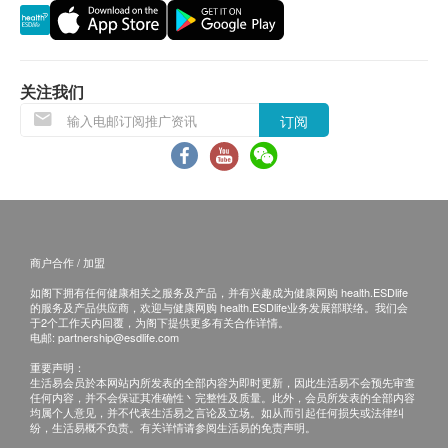
5. 此券只限持有人使用一次，一经兑换后不得更改或
退票。
6. 本公司保留修改及使用细节之权利而不作另行通
知。
关注我们
7. 如有任何争议，MF Jebsen Electronics Limited(倾
订阅
耳听听力中心)保留最终决定权。
8.
请注意: 如有特殊身体状况或需求，建议您在拨打
预约电话前先准备好相关资讯，并在预约过程中仔细
聆听工作人员的指示。
商户合作 / 加盟
请注意: 如有特殊身体状况或需求，建议您在拨打预
约电话前先准备好相关资讯，并在预约过程中仔细聆
如阁下拥有任何健康相关之服务及产品，并有兴趣成为健康网购 health.ESDlife
的服务及产品供应商，欢迎与健康网购 health.ESDlife业务发展部联络。我们会
听工作人员的指示。
于2个工作天内回覆，为阁下提供更多有关合作详情。
电邮:
partnership@esdlife.com
重要声明：
生活易会员於本网站内所发表的全部内容为即时更新，因此生活易不会预先审查
任何内容，并不会保证其准确性丶完整性及质量。此外，会员所发表的全部内容
均属个人意见，并不代表生活易之言论及立场。如从而引起任何损失或法律纠
纷，生活易概不负责。有关详情请参阅生活易的免责声明。