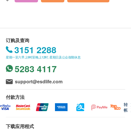
确认付款日期起计)接受有关检查，客户需提前预约相
室 (旺角地铁站D2出口)
关检查,逾期作废。
显示地图
报告
星期一至五 上午9:00 至 下午6:00
听力测试: 测试试当天由中心工作人员讲解报告，本中
订购及查询
心不会提供实体报告及纸本报告。
3151 2288
AI眼底相机健康筛查: 健康筛查当天由中心工作人员讲
解报告，本中心会即时提供实体报告。
星期一至六早上9时至晚上12时; 星期日及公众假期休息
5283 4117
备注
1. 此券由捷成马电子有限公司/倾耳听听力中心签发，
support@esdlife.com
于指定体检化验中心使用，详细中心地址及预约电话
请参阅换领地点。
付款方法
2. 此券只适用于指定体检计划，必须预约。
转
帐
3. 此券不可退款或兑换现金。
4. 此券只限于指定兑换期限内使用，不能重新发放或
延长有效期，逾期无效，恕不退款。
下载应用程式