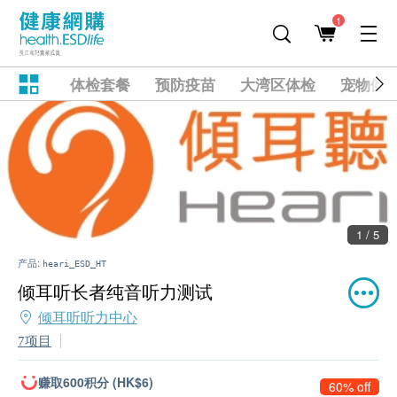
1
体检套餐
预防疫苗
大湾区体检
宠物健
1 / 5
产品:
heari_ESD_HT
倾耳听长者纯音听力测试
倾耳听听力中心
7项目
赚取600积分 (HK$6)
60% off