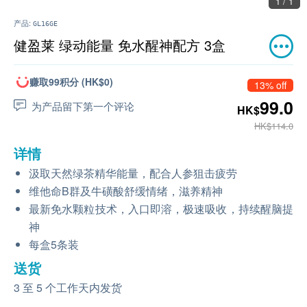
1 / 1
产品:
GL16GE
健盈莱 绿动能量 免水醒神配方 3盒
赚取99积分 (HK$0)
13% off
99.0
为产品留下第一个评论
HK$
HK$114.0
详情
汲取天然绿茶精华能量，配合人参狙击疲劳
维他命B群及牛磺酸舒缓情绪，滋养精神
最新免水颗粒技术，入口即溶，极速吸收，持续醒脑提
神
每盒5条装
送货
3 至 5 个工作天内发货