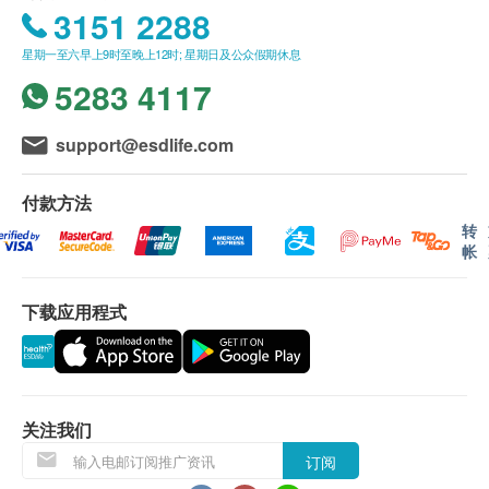
无须用水，方便快捷，随身携带
3151 2288
口腔瞬间吸收，即时起效，持续提神
星期一至六早上9时至晚上12时; 星期日及公众假期休息
5283 4117
绿茶提取物
天然绿茶咖啡因加速思维和联想以及提升专注力，有
助于提神醒脑
support@esdlife.com
牛磺酸
付款方法
牛磺酸改善昏昏欲睡的情况，帮助抵抗疲劳
转
帐
人参提取物
下载应用程式
人参能够补充元气，恢复体力，具有抗疲劳的功效
Chitoligo TM
壳寡糖
壳寡糖具神经保护作用，易溶于水，易被人体吸引
关注我们
维他命
B
群
订阅
维他命B群具有协同作同，有助缓解精神紧张及疲