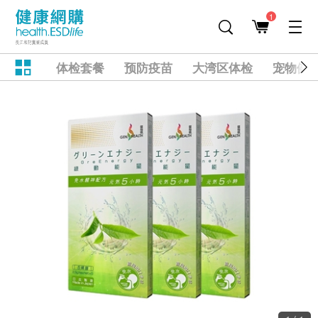
1
体检套餐
预防疫苗
大湾区体检
宠物健