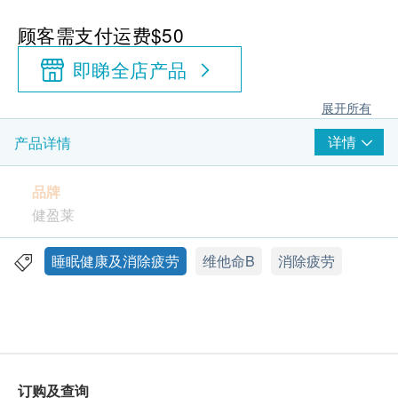
顾客需支付运费$50
即睇全店产品
展开所有
详情
产品详情
品牌
健盈莱
包装
睡眠健康及消除疲劳
维他命B
消除疲劳
每盒5条装/ 每条2.5克
特性及功效
免水即溶，独特口腔速溶颗粒制剂技术，天然提神
成分，绿茶来源，健康能量
订购及查询