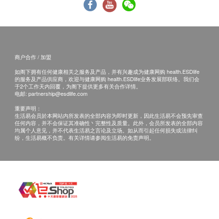
劳，消除烦躁
适合人士
适合长时间驾驶人士
商户合作 / 加盟
睡眠不足人士、容易疲倦、缺乏精神人士
如阁下拥有任何健康相关之服务及产品，并有兴趣成为健康网购 health.ESDlife
工作疲劳人士
的服务及产品供应商，欢迎与健康网购 health.ESDlife业务发展部联络。我们会
压力大人士
于2个工作天内回覆，为阁下提供更多有关合作详情。
电邮:
partnership@esdlife.com
重要声明：
贮藏方法
生活易会员於本网站内所发表的全部内容为即时更新，因此生活易不会预先审查
任何内容，并不会保证其准确性丶完整性及质量。此外，会员所发表的全部内容
避免阳光直射，请置于干燥阴凉处，避免儿童触碰
均属个人意见，并不代表生活易之言论及立场。如从而引起任何损失或法律纠
纷，生活易概不负责。有关详情请参阅生活易的免责声明。
食用方法
每次一条，倒入口中，不需用水，入口即溶
注意事项
本产品只供成人(18岁或以上)服用；
本产品含有咖啡因，对此敏感人士不宜服用