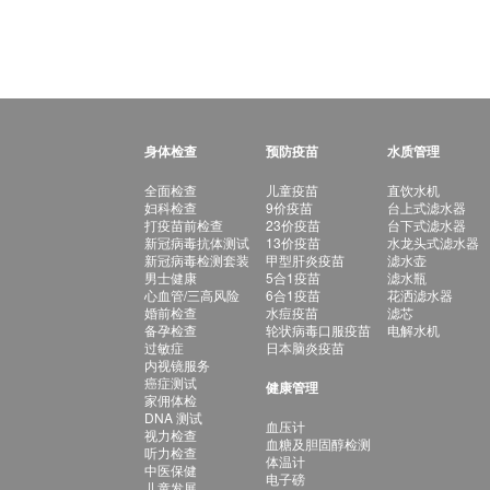
身体检查
预防疫苗
水质管理
全面检查
儿童疫苗
直饮水机
妇科检查
9价疫苗
台上式滤水器
打疫苗前检查
23价疫苗
台下式滤水器
新冠病毒抗体测试
13价疫苗
水龙头式滤水器
新冠病毒检测套装
甲型肝炎疫苗
滤水壶
男士健康
5合1疫苗
滤水瓶
心血管/三高风险
6合1疫苗
花洒滤水器
婚前检查
水痘疫苗
滤芯
备孕检查
轮状病毒口服疫苗
电解水机
过敏症
日本脑炎疫苗
内视镜服务
癌症测试
健康管理
家佣体检
DNA 测试
血压计
视力检查
血糖及胆固醇检测
听力检查
体温计
中医保健
电子磅
儿童发展