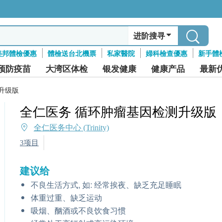
进阶搜寻
美邦體檢優惠
體檢送台北機票
私家醫院
婦科檢查優惠
新手體
预防疫苗
大湾区体检
银发健康
健康产品
最新
升级版
全仁医务 循环肿瘤基因检测升级版
全仁医务中心 (Trinity)
3项目
建议给
不良生活方式, 如: 经常挨夜、缺乏充足睡眠
体重过重、缺乏运动
吸烟、酗酒或不良饮食习惯