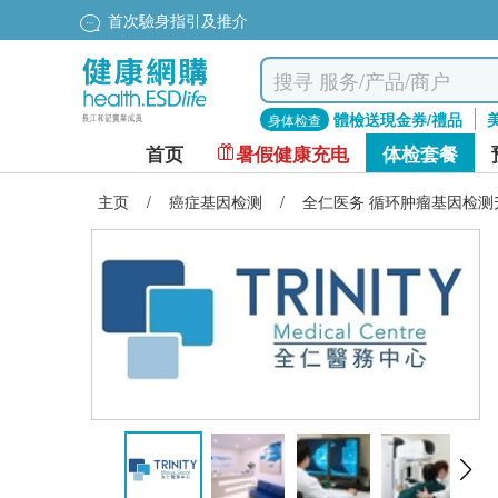
首次驗身指引及推介
體檢送現金券/禮品
身体检查
首页
暑假健康充电
体检套餐
主页
/
癌症基因检测
/
全仁医务 循环肿瘤基因检测