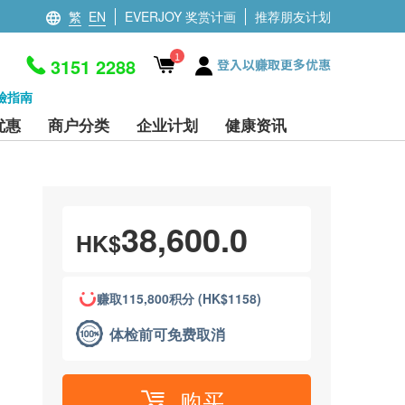
繁
EN
EVERJOY 奖赏计画
推荐朋友计划
1
3151 2288
登入以赚取更多优惠
檢指南
优惠
商户分类
企业计划
健康资讯
38,600.0
HK$
赚取115,800积分 (HK$1158)
体检前可免费取消
购买