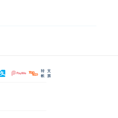
转
支
帐
票