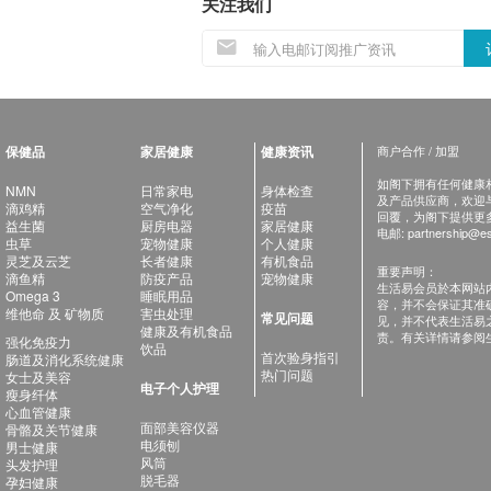
关注我们
保健品
家居健康
健康资讯
商户合作 / 加盟
如阁下拥有任何健康相关
NMN
日常家电
身体检查
及产品供应商，欢迎与健
滴鸡精
空气净化
疫苗
回覆，为阁下提供更
益生菌
厨房电器
家居健康
电邮:
partnership@es
虫草
宠物健康
个人健康
灵芝及云芝
长者健康
有机食品
重要声明：
滴鱼精
防疫产品
宠物健康
生活易会员於本网站
Omega 3
睡眠用品
容，并不会保证其准
维他命 及 矿物质
害虫处理
常见问题
见，并不代表生活易
健康及有机食品
责。有关详情请参阅
强化免疫力
饮品
首次验身指引
肠道及消化系统健康
热门问题
女士及美容
电子个人护理
瘦身纤体
心血管健康
面部美容仪器
骨骼及关节健康
电须刨
男士健康
风筒
头发护理
脱毛器
孕妇健康