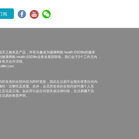
订阅
之服务及产品，并有兴趣成为健康网购 health.ESDlife的服务
康网购 health.ESDlife业务发展部联络。我们会于2个工作天内
多有关合作详情。
dlife.com
内所发表的全部内容为即时更新，因此生活易不会预先审查任何内
确性丶完整性及质量。此外，会员所发表的全部内容均属个人意
之言论及立场。如从而引起任何损失或法律纠纷，生活易概不负
生活易的免责声明。