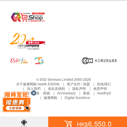
供选择：
糖尿
i 地址1：广州市越秀区中山二路80号（省人民医
院对面，地铁1号线烈士陵园C出口，公交车到广
空腹血糖
东省人民医院站或中山医站）
肝功能
三、免责声明
谷草转氨酶
如有争议，健康网购health.ESDlife及医疗中心保留最
总碱性磷酸酶
后决定权。
丙种谷氨基转移酵素
1. 所有健康检查/服务并非作为医务诊断或治疗用途。
谷丙转氨酶
当阁下身体健康出现任何疾病征兆时，应立即咨询有
白蛋白球蛋白比例
认可资格的医生，作出诊断及治疗。
总蛋白质
© ESD Services Limited 2000-2026
2. 本服务/产品由商户提供。生活易【健康网购
谷草/谷丙转氨酵素比率
关于健康网购 health.ESDlife
商户合作 / 加盟
联络我们
health.ESDlife】并没有经营或提供本服务/产品。有
白蛋白质
加入我們
条款及细则
隐私声明
免责声明
生活易旗下业务：
新婚
Anniversary
家庭
healthyD
球蛋白质
关此服务/产品的错漏或延误，或因使用此服务/产品而
健康网购
Digital Solutions
总胆红素
引致的损失、损害、受伤或法律诉讼，健康网购
直接胆红素
health.ESDlife概不负责。一切有关的索偿或查询，须
间接胆红素
向提供服务之体检中心或商户提出。
6,550.0
HK$
前白蛋白测定