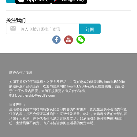
择以下途径查看体检报告：
妇科基础检查-只限女士
阴道分泌物常规检查 - 只限女士
1. 体检报告完成后，医疗中心会在微信服务群内发
宫颈刮片-只限女士
送提醒讯息提醒客户查看报告。
关注我们
2. 预留E-mail，医疗中心会在报告完成后发送至客
订阅
基本健康评估
人电邮地址。
3. 预留邮寄地址，医疗中心会在报告完成后邮寄，
血压
邮费到付（可送到港澳地区）。
身高
体检报告完成后可预约医生讲解报告，客户可选择
体重
内科检查
以下渠道：
商户合作 / 加盟
外科检查
1. 电话讲解：需至少提前3个工作日预约具体时间
耳鼻喉检查
（联络电话：400-920-8393；微信：广州全景医
如阁下拥有任何健康相关之服务及产品，并有兴趣成为健康网购 health.ESDlife
的服务及产品供应商，欢迎与健康网购 health.ESDlife业务发展部联络。我们会
学影像诊断中心），医生会按预约时间主动联络客
于2个工作天内回覆，为阁下提供更多有关合作详情。
血脂
电邮:
partnership@esdlife.com
户。
重要声明：
2. 当面讲解：需至少提前3个工作日预约具体时间
高密度脂胆固醇
生活易会员於本网站内所发表的全部内容为即时更新，因此生活易不会预先审查
（联络电话：400-920-8393；微信：广州全景医
低密度脂胆固醇
任何内容，并不会保证其准确性丶完整性及质量。此外，会员所发表的全部内容
均属个人意见，并不代表生活易之言论及立场。如从而引起任何损失或法律纠
总胆固醇
学影像诊断中心），体检客户在约定时间到医疗中
纷，生活易概不负责。有关详情请参阅生活易的免责声明。
甘油三酯
心听医生当面讲解。如预约当面讲解，以下地点可