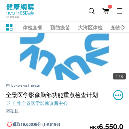
1
体检套餐
预防疫苗
大湾区体检
宠物健
1 / 6
产品:
Universal_Brain
全景医学影像脑部功能重点检查计划
广州全景医学影像诊断中心
69项目
赚取19,650积分 (HK$196)
6,550.0
HK$