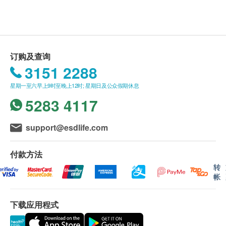
重点项目
订单如需改期，请至少提前1个工作日联络医疗中
靶、C14 检查等放射性检查项目
星期一至五︰7:30a.m. – 6:00p.m.
静卧心电图
心（联络电话：400-920-8393；微信：广州全景
星期六：7:30a.m. – 12:00a.m.
女士应在生理期结束5 天后前来体检，生理期避免
医学影像诊断中心）。
做妇科、尿检、便常规及妇科腔内彩超检查，可另
电脑扫描
重点项目
身体检查计划有效期为3个月，客户必须于3个月内
行为您安排日期检查
订购及查询
（由确认付款日期起计）接受有关检查，逾期作
低剂量胸部CT平扫
女性做宫颈涂片、TCT、HPV检查前一天请勿同
3151 2288
废。
房，勿阴道冲洗或使用塞剂
磁力共振
重点项目
体检时, 如果遇到医生不会说广东话的情况，医疗
星期一至六早上9时至晚上12时; 星期日及公众假期休息
未婚和未有性生活的女性不可做妇科、妇科腔内彩
中心可安排医护人员陪同提供翻译服务。
5283 4117
颅脑 MRA
超等检查
如果商户页面与体检计划页面的简体中文、英文两
脑小血管 MRI
个版本有任何抵触或不相符之处，应以繁体中文版
support@esdlife.com
特殊人群注意事项
X光
本为准。
重点项目
高血压、糖尿病、心脑病、哮喘等其他慢性疾病患
付款方法
颈椎正侧位（DR）
者，建议携带常用药物待做完空腹项目后服药。
二、体检报告领取和讲解
转
磁共振检查注意事项
帐
客人可在体检日确认报告语言（可选择简体中文或
2
基本项目
英文【英文需额外付费，10页内500RMB/份，超
体内有心脏起搏器及幽闭恐惧症患者不可做磁共振
出10页部分，50RMB/1页】）。
下载应用程式
检查；体内植入钢钉钢板、假牙、心脏支架等金属
妇科检查
体检报告会在体检后10个工作日内完成，客户可选
物质需明确材质，方可判断