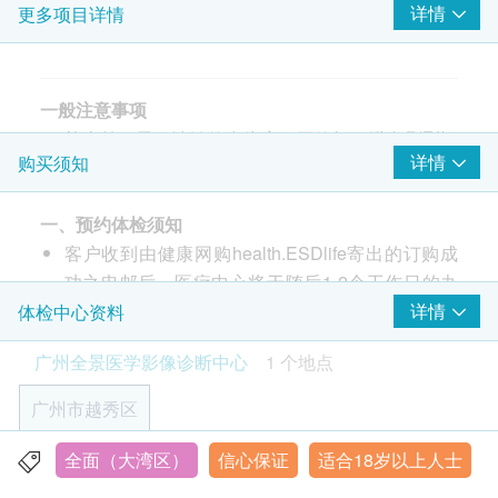
详情
更多项目详情
B超檢查-肝
B超檢查 - 胆囊
胰脏超声波
脾脏超声波
一般注意事项
B超檢查 - 肾脏
检查前三天：清淡饮食为宜，不饮酒，避免剧烈运
详情
购买须知
甲状腺超声波
动
颈动脉超声波
检查前一天晚八点后：不再进食
前列腺超声波- 只限男士
一、预约体检须知
检查当日早晨：无保持空腹（禁食禁水），请穿宽
乳腺超声波 - 只限女士
客户收到由健康网购health.ESDlife寄出的订购成
松轻便服装，不建议穿带有金属扣内衣，不建议佩
盆腔超声波-只限女士
功之电邮后，医疗中心将于随后1-2个工作日的办
戴首饰
公时间内，致电客户预约身体检查的时间及地点。
详情
体检中心资料
注：请携带本人身份证件办理检查手续，以便健康
癌症指标
重点项目
客户亦可至少提前1个工作日联络医疗中心进行预
档案建立。所有检查项目结束后，请将检查引导单
广州全景医学影像诊断中心
1 个地点
甲种胎蛋白 (肝癌)
约（联络电话：400-920-8393；微信：广州全景
交回前台。
癌胚抗原 (肠癌)
医学影像诊断中心）。
广州市越秀区
EB病毒衣壳抗原IgA抗体（鼻咽癌）
客户至现场后，医疗中心工作人员会核对客户的姓
女性特别注意事项
EB病毒早期抗原IgA抗体（鼻咽癌）
名、出生年月日、手机号、国籍及健康网购
全面（大湾区）
信心保证
适合18岁以上人士
广州市越秀区中山二路80号（省人民医院对面，地铁1号线
备孕或怀孕女士，请提前告知体检部及检查人员，
health.ESDlife订购成功之电邮。
烈士陵园C出口，公交车到广东省人民医院站或中山医站）
心脏检查
不可做DR 检查、CT 扫描、双能骨密度、乳腺钼