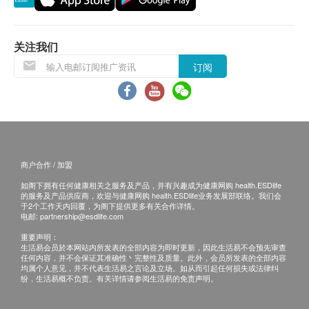
备注：
关注我们
如果客户已完成电话或面解服务,若再要求讲解,需
另外收取$230解析报告费。
订阅
客户若体检后3个月内不提取报告，所有报告一律
作销毁处理及不会存底，客户如需额外索取报告複
印本 (体检后3个月内)，将收取$150行政费。注
意：複印本报告未必完整。
所有身体检查并非作为医务诊断或治疗用途，如需
商户合作 / 加盟
撰写医生转介信，将作额外收费$230。
如阁下拥有任何健康相关之服务及产品，并有兴趣成为健康网购 health.ESDlife
如有争议，健康网购health.ESDlife 及庄柏医疗保
的服务及产品供应商，欢迎与健康网购 health.ESDlife业务发展部联络。我们会
于2个工作天内回覆，为阁下提供更多有关合作详情。
留最后决定权。
电邮:
partnership@esdlife.com
重要声明：
免责声明：
生活易会员於本网站内所发表的全部内容为即时更新，因此生活易不会预先审查
任何内容，并不会保证其准确性丶完整性及质量。此外，会员所发表的全部内容
所有健康检查/服务并非作为医务诊断或治疗用
均属个人意见，并不代表生活易之言论及立场。如从而引起任何损失或法律纠
纷，生活易概不负责。有关详情请参阅生活易的免责声明。
途。当阁下身体健康出现任何疾病征兆时，应立即
咨询有认可资格的医生，作出诊断及治疗。