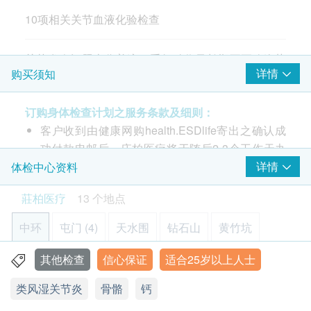
脱氧核糖核酸抗体
10项相关关节血液化验检查
链球菌溶血素抗体
抗核因子
关节发炎问题十分普遍。重复动作及长期不正确姿势
类风湿性关节炎检验
详情
购买须知
会为肌肉及软骨组织带来额外压力。
类风湿关节炎因子
订购身体检查计划之服务条款及细则：
高敏丙种反应蛋白
客户收到由健康网购health.ESDlife寄出之确认成
骨骼
功付款电邮后，庄柏医疗将于随后2-3个工作天办
公时间内，致电客户预约身体检查的时间及地点。
详情
体检中心资料
钙
本身体检查计划有效期为1年，客户必须于1年内
磷
莊柏医疗
13 个地点
(由确认付款日期起计) 接受有关检查，客户需提前
地中海贫血症检查
1个月预约相关检查，逾期作废。
中环
屯门 (4)
天水围
钻石山
黄竹坑
红血球沉降率
疫苗注射
（不包括新冠疫苗相关计划）
：
其他检查
信心保证
适合25岁以上人士
元朗
旺角
佐敦
荃湾
上水
贫血检查
此项交易必须经医生评估是否适合进行疫苗注射
类风湿关节炎
骨骼
钙
（不包括新冠疫苗相关计划）
。如医生认为不适合
中环干诺道中30-32号莊士大厦1楼101室
平均容量
注射疫苗，将取消此计划的服务，全数费用退回。