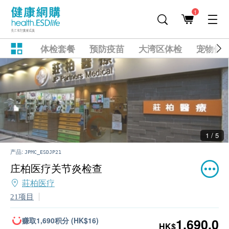
1
体检套餐
预防疫苗
大湾区体检
宠物健
2 / 5
产品:
JPMC_ESDJP21
庄柏医疗关节炎检查
莊柏医疗
21项目
赚取1,690积分 (HK$16)
1,690.0
HK$