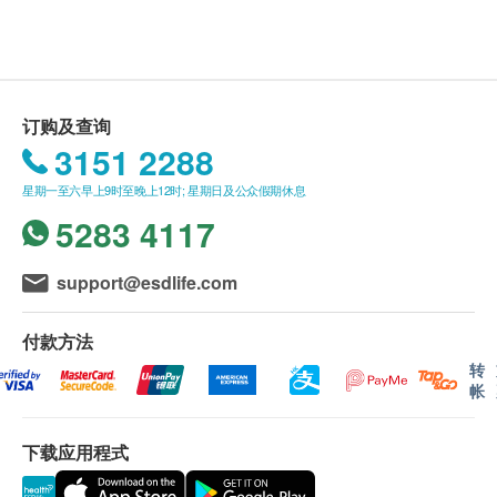
平均血色素
显示地图
疫苗注射均由注册医生/医护人员负责。
平均血色素浓度
星期一、二、四至五
9:00am – 1:00pm
红血球
星期三
9:00am – 1:00pm, 3:00pm – 7:00pm(
隔星期
)
白血球
星期六、日及公众假期 休息
报告：
中性白血球
订购及查询
进行健康检查后，一般情况下，需大概7-10个工作
3151 2288
淋巴白血球
天跟进检查报告， 工作天不包括星期六、日及公
单核白血球
星期一至六早上9时至晚上12时; 星期日及公众假期休息
众假期。 轮侯报告讲解时间会因应不同情况 (如个
嗜酸性白血球
5283 4117
别化验项目所需时间或客人指明特定时段) 而有所
嗜碱性白血球
延长。
(安心注射疫苗计划需10-14个工作天由医生
血抹片
support@esdlife.com
讲解报告)
报告
A. 本地/海外客户
付款方法
(1) 亲身领取：亲身前往各诊所
医生讲解报告
转
(2) 电话讲解报告 (自取报告)
帐
B. 国内客户
下载应用程式
(1) 亲身领取：亲身前往检验中心
(2)客人另回电听取报告 (自取报告)