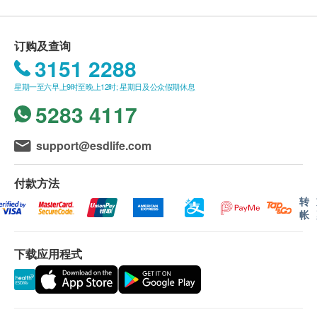
农本方领导中药业改革创新，在现有颗粒的基础上，
配合突破性生产技术，开发中药配方胶囊产品，为中
订购及查询
药市场提供一个高质量，安全有效及更方便的选择。
3151 2288
女士调理，面色红润
星期一至六早上9时至晚上12时; 星期日及公众假期休息
适用于月经不调（因气血不足的月经量少，或月经
5283 4117
量多之后欲补充气血者。 ）、面色萎黄、头晕目
眩、手脚冰冷等症状；服后能有效调理体质及气血
循环、通顺调节经期，为增强免疫功能之品。
support@esdlife.com
适用人士
付款方法
月经前及月经后1 星期可减气血不足之M 痛)
转
帐
女仕坐月20 日后
但热底「阳盛」人仕不建议服用
下载应用程式
服用量及方法
每日2 次，每次4 粒