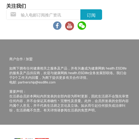
主要成份
关注我们
当归，炒白芍，川芎，炒白术，熟地黄，党参，茯
订阅
苓，炙甘草
储存
密封置于阴凉干燥处
商户合作 / 加盟
如阁下拥有任何健康相关之服务及产品，并有兴趣成为健康网购 health.ESDlife
的服务及产品供应商，欢迎与健康网购 health.ESDlife业务发展部联络。我们会
于2个工作天内回覆，为阁下提供更多有关合作详情。
电邮:
partnership@esdlife.com
重要声明：
生活易会员於本网站内所发表的全部内容为即时更新，因此生活易不会预先审查
任何内容，并不会保证其准确性丶完整性及质量。此外，会员所发表的全部内容
均属个人意见，并不代表生活易之言论及立场。如从而引起任何损失或法律纠
纷，生活易概不负责。有关详情请参阅生活易的免责声明。