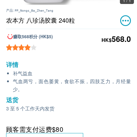
1 / 1
产品:
PP_Nongs_Ba_Zhen_Tang
农本方 八珍汤胶囊 240粒
赚取568积分 (HK$5)
568.0
HK$
详情
补气益血
气血两亏，面色萎黄，食欲不振，四肢乏力，月经量
少。
送货
3 至 5 个工作天内发货
顾客需支付运费$80