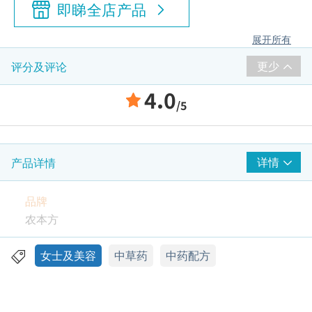
即睇全店产品
展开所有
更少
评分及评论
4.0
/5
详情
产品详情
品牌
农本方
包装
女士及美容
中草药
中药配方
240粒
特性及功效