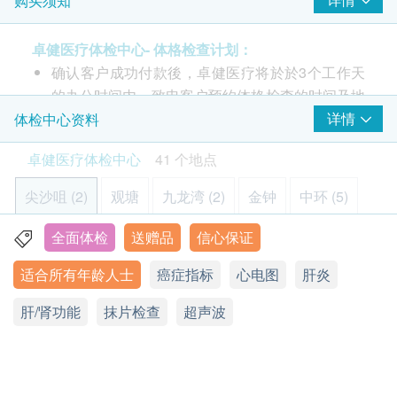
购买须知
大肠癌风险评估
包括超声波4选2 (甲状腺、上腹、乳房、前列腺)、肺
*此项目或需另约日期到指定中心进行检查
重点项目
1,173.0
HK$
X光平片、视力、听觉测试、癌症指标(肝,肠)、三高
癌胚抗原 (腸)
卓健医疗体检中心- 体格检查计划：
检查、肝及肾功能、痛风、乙型肝炎、静卧心电图、
柏氏子官颈涂抹检查
确认客户成功付款後，卓健医疗将於於3个工作天
医生咨询及解释报告、卓健医疗App提供健康记录及
心脏检查
重点项目
检查有否因感染人类乳头瘤病毒而增加患上子宫颈癌的机会
的办公时间内，致电客户预约体格检查的时间及地
趋势报告
405.0
HK$
静卧心电图
点，客户亦可以致电 8100 8138 或 Whatsapp
详情
体检中心资料
乳癌检测方法
:
8301 8301
预约。
乳房超声波（Ultrasound）超声波扫描是利用「声
癌抗原72.4 (胃)
影像扫描项目
重点项目
卓健医疗体检中心
41 个地点
581.0
客户必须于预约当天出示身份证及订购确认信或电
波」造成一幅体内的图像，可检验乳房肿块，检测并
HK$
肺部X光
邮以确认身份。
预防乳癌。检查会于您的乳房涂上啫喱状液体，然后
尖沙咀 (2)
观塘
九龙湾 (2)
金钟
中环 (5)
血型及Rh因子
体格检查计划只适用於18岁或以上人士。
用一个类似咪高峰的高频声波仪，在指定范围内移
123.0
HK$
体格检查计划不适用於星期日及公众假期。
动。利用电脑将反射回来的声波转化为图像。此项检
全面体检
送赠品
信心保证
则鱼涌 (2)
沙田 (4)
屯门 (2)
元朗 (2)
青衣
3
基本项目
眼科检查计划不适用于星期六，星期日及公众假
验无痛，没有辐射影响，并只需数分钟时间。
肾-输尿管-膀胱摄影
适合所有年龄人士
癌症指标
心电图
肝炎
基本健康评估
期。
将军澳 (2)
北角
铜锣湾 (3)
旺角 (5)
佐敦 (2)
检查肾脏、输尿管及膀胱，发现结石、肿瘤或结构异常。
本体格检查计划有效期为6个月，客户必须於6个月
检查前注意事项：
*此项目或需另约日期到指定中心进行检查
肝/肾功能
抹片检查
超声波
血压
254.0
东涌
愉景湾
马鞍山
上环
赤柱
乐富
HK$
内 (由确认付款日期起计)接受有关检查，逾期作
空腹血糖- 请于进行检查前8小时开始禁食(可饮用适量
查询病史
废。
清水)
身高
骨质密度测试(腰椎及股骨)
九龙尖沙咀汉口道 28 号亚太中心 6 楼 608 - 613 室
进行健康检查后，一般情况下，需大概7-14个工作
透过X光检查腰椎和股骨关节的骨质密度，以诊断或跟进骨质
脉搏率
天跟进检查报告，工作天不包括星期六、日及公众