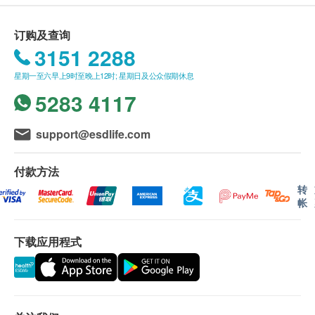
疏松问题
腰围量度
显示地图
*此项目或需另约日期到指定中心进行检查
假期。 轮侯报告讲解时间会因应不同情况 (如个别
体重
1,075.0
HK$
星期一至五︰8:30a.m. – 1:00p.m.; 2:00p.m. – 5:30p.m.
订购及查询
化验项目所需时间或客人指明特定时段)而有所延
体格检查
星期六︰8:30a.m. – 1:00p.m.
3151 2288
长。
星期日及公众假期︰休息
癌抗原19.9 (胰脏)
血脂
订购一经确认，不设更改已订购的计划，转让给第
星期一至六早上9时至晚上12时; 星期日及公众假期休息
常见于胰脏癌, 胆道癌等消化道癌症。
叁者及／或退款。
581.0
HK$
5283 4117
总胆固醇
港铁九龙站机场快綫抵站大堂L2,KOW83商铺
如有争议，健康网购health.ESDlife保留最後决定
甘油三酯
权。
鼻咽癌病毒抗体EBV
support@esdlife.com
高密度胆固醇
显示地图
检测是否患有鼻咽癌的可能性
所有体格检查并非作为医务诊断或治疗用途。
低密度胆固醇
563.0
HK$
星期一至五︰9:00a.m. – 1:30p.m.; 2:30p.m. – 6:30p.m.
付款方法
星期六︰9:00a.m. – 1:00p.m.
糖尿
卓健医疗体检中心 - 预防疫苗（流感疫苗 除外）：
转
幽門螺桿菌碳 - 13呼氣檢驗
星期日及公众假期︰休息
确认客户成功付款後，卓健医疗服务有限公司将於
955.0
帐
HK$
空腹血糖
3个工作天的办公时间内，致电客户预约疫苗注射
的时间及地点，客户亦可以致电 8100 8138 或
肝功能
PSA 前列腺癌抗原
下载应用程式
主要用于评估前列腺癌的风险和辅助诊断。
Whatsapp
8301 8301
预约。
563.0
谷丙转氨酶
HK$
客户必须于预约当天出示身份证及订购确认信或电
谷草转氨酶
邮以确认身份。
人类乳头状瘤病毒测试- 只限女士
总蛋白质
预防疫苗产品有效期为6个月，客户必须於6个月内
主要检测细胞样本中是否存在HPV 病毒的DNA，并判断是否