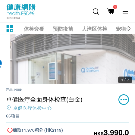
1
体检套餐
预防疫苗
大湾区体检
宠物健
2 / 7
产品:
MD89
卓健医疗全面身体检查(白金)
卓健医疗体检中心
66项目
赚取11,970积分 (HK$119)
3,990.0
HK$