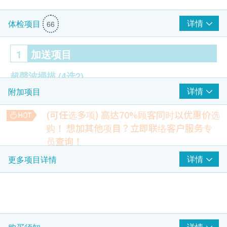
详情
体检项目
66
1
加送项目
超聲波掃描
(4选2)
详情
附加项目
乳房超声波
甲状腺超声波
(可任选多项) 高达70%顾客同时以优惠价选
上腹超声波(肝｜胆｜肾｜胰｜脾)
购！
想加其他项目？立即联络客户服务专
前列腺超声波
员查询！
大便潜血-免疫化学测试
详情
更多项目详情
2
重点项目
检测大便中是否有隐血，帮助诊断: 胃肠道出血, 可能与胃溃
疡, 胃癌或大肠癌有关
224.0
HK$
癌症指标
重点项目
甲种胚胎蛋白 (肝)
下腹部(盆腔) (经腹部) (适合女士)
检查卵巢癌、卵巢囊肿、子宫肌瘤和子宫颈癌的可能性
详情