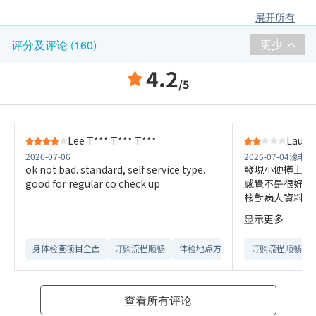
展开所有
更少
评分及评论 (160)
4.2
/5
Lee T*** T*** T***
Lau W*
2026-07-06
2026-07-04
濠丰大
ok not bad. standard, self service type.
發現小便樽上的
good for regular co check up
感覺不是很好，
核對病人資料是
資料不正確的情
显示更多
醫療中心。
身体检查项目全面
订购流程顺畅
体检地点方便
订购流程顺畅
查看所有评论