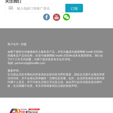
关注我们
球蛋白
(由确认付款日期起计)接受有关注射，逾期作废
感染了特定基因型(type) 的HPV 病毒。
总胆红素
订阅
674.0
HK$
订购一经确认，不设更改已订购的计划，转让给第
碱性磷酸酶
叁者及／或退款。
谷草先转太酵素
甲状腺超声波
客户注射肝炎疫苗或肝炎混合疫苗前必须出示3个
一种非侵入性影像检查，可检测甲状腺的结构异常
月内的肝炎抗原及抗体测试报告，以确定是否合适
肾功能
*此项目或需另约日期到指定中心进行检查
1,173.0
接受疫苗注射。如未能出示有效报告，需另外支付
HK$
肌酸酐
血液化验费用。
商户合作 / 加盟
尿素
精液分析
指定疫苗计划费用已包括首次注射前的医生会诊。
如阁下拥有任何健康相关之服务及产品，并有兴趣成为健康网购 health.ESDlife
钠
评估精液样本中的精子数量、形态和活动能力。这可用于评估
的服务及产品供应商，欢迎与健康网购 health.ESDlife业务发展部联络。我们会
若经医生评估后，阁下并不适合进行疫苗注射，将
男性的生育能力。
于2个工作天内回覆，为阁下提供更多有关合作详情。
钾
需支付医生诊症费用HK$300，馀下差额将会退
电邮:
partnership@esdlife.com
420.0
HK$
氯化物
回。
重要声明：
生活易会员於本网站内所发表的全部内容为即时更新，因此生活易不会预先审查
如有争议，健康网购health.ESDlife保留最後决定
血液检查
胰岛素
任何内容，并不会保证其准确性丶完整性及质量。此外，会员所发表的全部内容
可以帮助检测胰岛素抗性、糖尿病（包括第一型和第二型）以
均属个人意见，并不代表生活易之言论及立场。如从而引起任何损失或法律纠
权。
纷，生活易概不负责。有关详情请参阅生活易的免责声明。
及与胰岛素产生相关的其他疾病。
白血球计数
所有预防疫苗产品并非作为医务诊断或治疗用途。
1,406.0
HK$
淋巴细胞
任何疫苗的提供会视供应情况而定，购买或预约后
单核细胞
可能无法保证供应
癌抗原125 (卵巢) (只限女士)
嗜酸性粒细胞
用于评估卵巢癌风险或监测治疗效果，增加: 可能与卵巢癌、
预防疫苗产品不适用於佐敦卓健诊断及放射中心。
嗜碱性白细胞