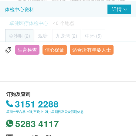
的办公时间内，致电客户预约体格检查的时间及地
瘤。
报告
分泌疾病（如多囊卵巢综合症）、进食失调(如厌食
*此项目或需另约日期到指定中心进行检查
点，客户亦可以致电 8100 8138 或 Whatsapp
详情
体检中心资料
3,300.0
症)、卵巢功能变化，以及体重过重或过轻。
医生解释报告及总结建议
HK$
8301 8301
预约。
卓健医疗体检中心
40 个地点
检查前医生咨询
客户必须于预约当天出示身份证及订购确认信或电
乳房超声波(适合女士)
荷尔蒙在调节各种身体机能至为重要。了解自己的荷
邮以确认身份。
尖沙咀 (2)
检查乳房是否有异象，如肿瘤、水瘤或纤维瘤
观塘
九龙湾 (2)
中环 (5)
尔蒙状态，有助维持身体内部平衡与和谐，拥抱健
体格检查计划只适用於18岁或以上人士。
*此项目或需另约日期到指定中心进行检查
康。如果您想了解自己的荷尔蒙水平，建议咨询医生
体格检查计划不适用於星期日及公众假期。
生育检查
信心保证
适合所有年龄人士
则鱼涌 (2)
沙田 (4)
屯门 (2)
元朗 (2)
青衣
1,725.0
HK$
以获取详细资讯。
眼科检查计划不适用于星期六，星期日及公众假
期。
将军澳 (2)
北角
铜锣湾 (3)
旺角 (5)
佐敦 (2)
下腹部(盆腔) (经腹部) (适合女士)
本体格检查计划有效期为6个月，客户必须於6个月
检查卵巢癌、卵巢囊肿、子宫肌瘤和子宫颈癌的可能性
东涌
愉景湾
马鞍山
上环
赤柱
乐富
内 (由确认付款日期起计)接受有关检查，逾期作
*此项目或需另约日期到指定中心进行检查
1,380.0
HK$
废。
订购及查询
九龙尖沙咀汉口道 28 号亚太中心 6 楼 608 - 613 室
进行健康检查后，一般情况下，需大概7-14个工作
3151 2288
乙型肝炎测试
天跟进检查报告，工作天不包括星期六、日及公众
检测是否乙型肝炎带菌者及是否已带有乙型肝炎抗体
显示地图
假期。 轮侯报告讲解时间会因应不同情况 (如个别
星期一至六早上9时至晚上12时; 星期日及公众假期休息
492.0
HK$
星期一至五︰8:30a.m. – 1:00p.m.; 2:00p.m. – 5:30p.m.
化验项目所需时间或客人指明特定时段)而有所延
5283 4117
星期六︰8:30a.m. – 1:00p.m.
长。
甲状腺超声波
星期日及公众假期︰休息
一种非侵入性影像检查，可检测甲状腺的结构异常
订购一经确认，不设更改已订购的计划，转让给第