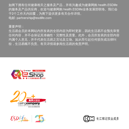
月内的肝炎抗原及抗体测试报告，以确定是否合适
如阁下拥有任何健康相关之服务及产品，并有兴趣成为健康网购 health.ESDlife
的服务及产品供应商，欢迎与健康网购 health.ESDlife业务发展部联络。我们会
接受疫苗注射。如未能出示有效报告，需另外支付
于2个工作天内回覆，为阁下提供更多有关合作详情。
电邮:
partnership@esdlife.com
血液化验费用。
重要声明：
指定疫苗计划费用已包括首次注射前的医生会诊。
生活易会员於本网站内所发表的全部内容为即时更新，因此生活易不会预先审查
若经医生评估后，阁下并不适合进行疫苗注射，将
任何内容，并不会保证其准确性丶完整性及质量。此外，会员所发表的全部内容
均属个人意见，并不代表生活易之言论及立场。如从而引起任何损失或法律纠
需支付医生诊症费用HK$300，馀下差额将会退
纷，生活易概不负责。有关详情请参阅生活易的免责声明。
回。
如有争议，健康网购health.ESDlife保留最後决定
权。
所有预防疫苗产品并非作为医务诊断或治疗用途。
任何疫苗的提供会视供应情况而定，购买或预约后
可能无法保证供应
预防疫苗产品不适用於佐敦卓健诊断及放射中心。
卓健医疗体检中心 - 眼科检查：
确认客户成功付款后，卓健医疗将于3个工作天办
公时间内，致电客户预约的时间及地点，客户亦可