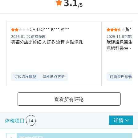
3.1
/5
CHIU O*** K*** A***
黃***
2026-01-22
德福花园
2025-11-07
德福花
德福分店比較細 人好多 流程 有點混亂
我建議見醫生係
見婦科醫生，可
订购流程顺畅
体检地点方便
订购流程顺畅
查看所有评论
详情
体检项目
14