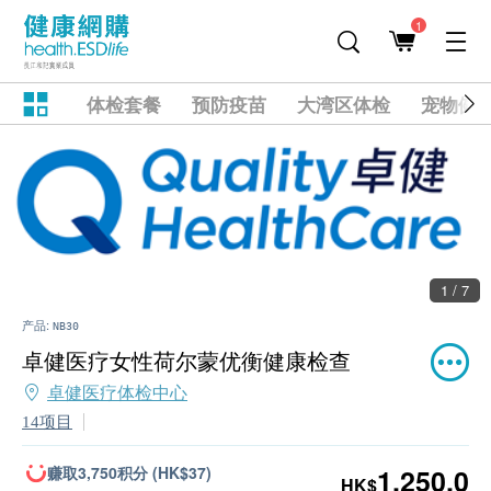
1
体检套餐
预防疫苗
大湾区体检
宠物健
1 / 7
产品:
NB30
卓健医疗女性荷尔蒙优衡健康检查
卓健医疗体检中心
14项目
赚取3,750积分 (HK$37)
1,250.0
HK$