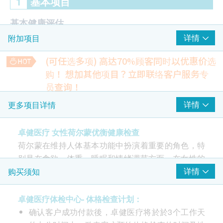
1
基本项目
基本健康评估
详情
附加项目
身高
查询病史
(可任选多项) 高达70%顾客同时以优惠价选
体格检查
购！
想加其他项目？立即联络客户服务专
脉搏率
员查询！
腰围量度
人类乳头状瘤病毒测试- 只限女士
详情
更多项目详情
体重
主要检测细胞样本中是否存在HPV 病毒的DNA，并判断是否
血压
感染了特定基因型(type) 的HPV 病毒。
674.0
卓健医疗 女性荷尔蒙优衡健康检查
HK$
荷尔蒙
荷尔蒙在维持人体基本功能中扮演着重要的角色，特
甲乙型肝炎检查
别是在食欲、体重、睡眠和情绪调节方面。在女性的
雌二醇
检测是否已带有甲型及乙型肝炎抗体
月经周期和更年期，荷尔蒙的影响尤为明显。
黄体刺激素
详情
购买须知
738.0
HK$
卵泡兴奋剂
黄孕酮
荷尔蒙失衡的症状可能包括月经不规则、情绪波动、
卓健医疗体检中心- 体格检查计划：
3D乳房X光造影检查
催乳激素
3D乳房X光造影以先进X光技术从不同的角度拍摄乳房的多个
过度脱发、面部或胸部多毛、潮热、体重增加和失
确认客户成功付款後，卓健医疗将於於3个工作天
影像，可以详细地检查乳房会否有异常，如肿瘤、水瘤或纤维
眠。影响女性荷尔蒙的因素包括压力、慢性疾病、内