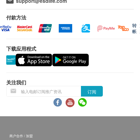
support@esdlife.com
*此项目或需另约日期到指定中心进行检查
叁者及／或退款。
1,380.0
HK$
港铁九龙站机场快綫抵站大堂L2,KOW83商铺
如有争议，健康网购health.ESDlife保留最後决定
付款方法
权。
转
甲型肝炎测试
显示地图
帐
检测是否已带有甲型及肝炎抗体
所有体格检查并非作为医务诊断或治疗用途。
399.0
HK$
星期一至五︰9:00a.m. – 1:30p.m.; 2:30p.m. – 6:30p.m.
星期六︰9:00a.m. – 1:00p.m.
卓健医疗体检中心 - 预防疫苗（流感疫苗 除外）：
下载应用程式
星期日及公众假期︰休息
抗穆勒氏贺尔蒙
确认客户成功付款後，卓健医疗服务有限公司将於
由卵巢中未成熟的小型滤泡（基础滤泡）细胞分泌，代表着女
3个工作天的办公时间内，致电客户预约疫苗注射
性卵巢卵泡的库存量，是用来预测生育能力的重要指标。
1,523.0
的时间及地点，客户亦可以致电 8100 8138 或
HK$
Whatsapp
8301 8301
预约。
关注我们
客户必须于预约当天出示身份证及订购确认信或电
订阅
邮以确认身份。
预防疫苗产品有效期为6个月，客户必须於6个月内
(由确认付款日期起计)接受有关注射，逾期作废
订购一经确认，不设更改已订购的计划，转让给第
叁者及／或退款。
商户合作 / 加盟
客户注射肝炎疫苗或肝炎混合疫苗前必须出示3个