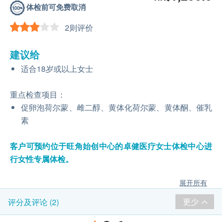
体检前可免费取消
2则评价
建议给
适合18岁或以上女士
重点检查项目：
促卵泡荷尔蒙、雌二醇、黄体化荷尔蒙、黄体酮、催乳
素
客户可预约位于旺角始创中心的卓健医疗⼥⼠体检中⼼进
行女性专属体检。
展开所有
更少
评分及评论 (2)