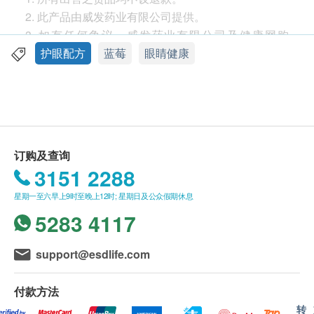
消除黑眼圈
2. 此产品由威发药业有限公司提供。
对近视及远视有帮助
3. 如有任何争议，威发药业有限公司及健康网购
health.ESDlife保留最终决议权。
护眼配方
蓝莓
眼睛健康
适合人士
送货
职业司机(特别是需要在夜间驾驶)，长时间阅读、看
1. 每张订单购买古宝, 纽美, 澳洲净痘, 佳力等品牌产
电视、使用电脑、玩游戏机者，视力欠佳者，欲提高
品总额满HK$300，即可享香港本地免费送货服务
视力者
（不包括需入仓等附加费）。每张订单账单总额未满
HK$300需附加HK$30运费。(该费用并不包括任何运
订购及查询
服用方法
输附加费)。
3151 2288
每日2次，每次1至2粒
2. 我们将於确定订单後3-5个工作天内安排发货。
星期一至六早上9时至晚上12时; 星期日及公众假期休息
3. 不排除运送时间会因节日而有所影响。当八号烈风
成份
5283 4117
讯号悬掛或黑色暴雨警告生效时，送货服务时间将会
叶黄素、葡萄籽精华、欧洲野生蓝莓浓缩精华、鱼
延迟。
油、椰子油、蜂蜡、卵磷脂、明胶、甘油
4. 所有订单须视乎相关货品的供应情况再作最後确
support@esdlife.com
认。倘若健康网购health.ESDlife未能提供任何订单上
的货品，健康网购health.ESDlife有权拒绝接受该订
付款方法
单，并且会於送货前透过电话或电邮通知顾客再作安
转