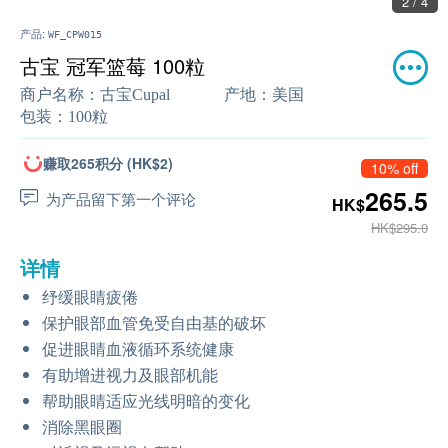
2 / 4
产品:
WF_CPW015
古宝 冠军篮莓 100粒
商户名称：
古宝Cupal
产地：
美国
包装：
100粒
赚取265积分 (HK$2)
10% off
265.5
为产品留下第一个评论
HK$
HK$295.0
详情
纾缓眼睛疲倦
保护眼部血管免受自由基的破坏
促进眼睛血液循环系统健康
有助增进视力及眼部机能
帮助眼睛适应光线明暗的变化
消除黑眼圈