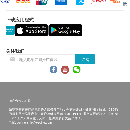
帐
排。
保證
下载应用程式
1. 货品质量保證，於顾客收到产品当日起计，食用期
应最少有6个月或以上。
换货条款
1. 当顾客收取已订购之货品时，有责任检查货品是否
有损毁情况，一经确认签收，恕不接受退换。
关注我们
2. 退换产品必须包装完整，如退换之产品有任何残缺
订阅
或过期退回，供应商有权不受理。
3. 如有其他损坏或遗漏查询，顾客必须保留有效收据
正本，并於送货後3个工作天内按下列方式联络健康
网购health.ESDlife客户服务部跟进。
电邮: support@esdlife.com / 健康网购health.ESDlife
商户合作 / 加盟
客服热线: (852) 3151-2288
如阁下拥有任何健康相关之服务及产品，并有兴趣成为健康网购 health.ESDlife
的服务及产品供应商，欢迎与健康网购 health.ESDlife业务发展部联络。我们会
于2个工作天内回覆，为阁下提供更多有关合作详情。
电邮:
partnership@esdlife.com