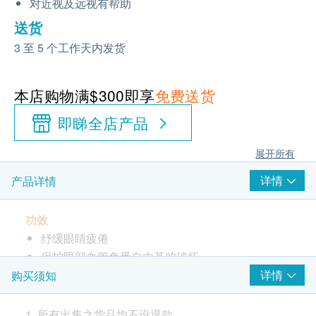
对近视及远视有帮助
送货
3 至 5 个工作天内发货
本店购物满$300即享
免费送货
即睇全店产品
展开所有
详情
产品详情
功效
纾缓眼睛疲倦
保护眼部血管免受自由基的破坏
促进眼睛血液循环系统健康
详情
购买须知
有助增进视力及眼部机能
帮助眼睛适应光线明暗的变化
1. 所有出售之货品均不设退款。