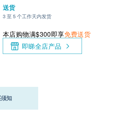
送货
3 至 5 个工作天内发货
本店购物满$300即享
免费送货
即睇全店产品
买须知