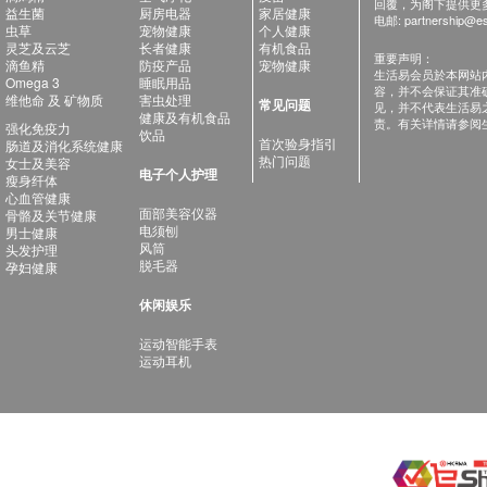
回覆，为阁下提供更
益生菌
厨房电器
家居健康
电邮:
partnership@es
虫草
宠物健康
个人健康
灵芝及云芝
长者健康
有机食品
重要声明：
滴鱼精
防疫产品
宠物健康
生活易会员於本网站
Omega 3
睡眠用品
容，并不会保证其准
维他命 及 矿物质
害虫处理
常见问题
见，并不代表生活易
健康及有机食品
责。有关详情请参阅
强化免疫力
饮品
首次验身指引
肠道及消化系统健康
热门问题
女士及美容
电子个人护理
瘦身纤体
心血管健康
面部美容仪器
骨骼及关节健康
电须刨
男士健康
风筒
头发护理
脱毛器
孕妇健康
休闲娱乐
运动智能手表
运动耳机