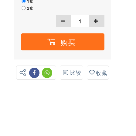
1盒
2盒
购买
比较
收藏