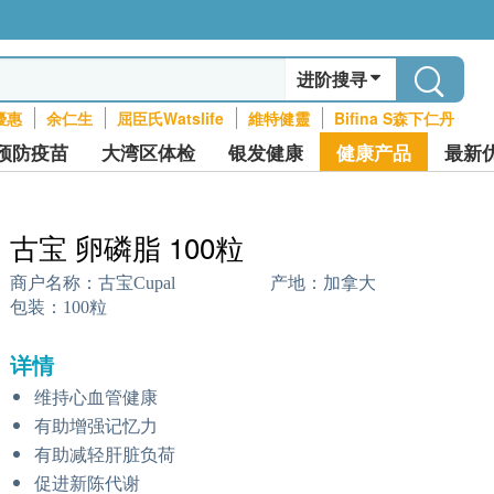
进阶搜寻
優惠
余仁生
屈臣氏Watslife
維特健靈
Bifina S森下仁丹
预防疫苗
大湾区体检
银发健康
健康产品
最新
古宝 卵磷脂 100粒
商户名称：
古宝Cupal
产地：
加拿大
包装：
100粒
详情
维持心血管健康
有助增强记忆力
有助减轻肝脏负荷
促进新陈代谢