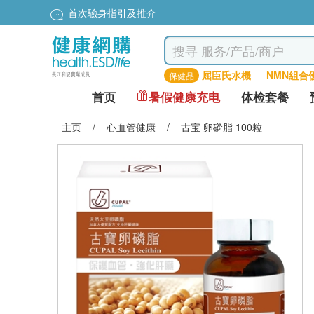
首次驗身指引及推介
屈臣氏水機
NMN組合
保健品
首页
暑假健康充电
体检套餐
主页
/
心血管健康
/
古宝 卵磷脂 100粒