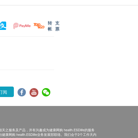
转
支
帐
票
订阅
之服务及产品，并有兴趣成为健康网购 health.ESDlife的服务
康网购 health.ESDlife业务发展部联络。我们会于2个工作天内