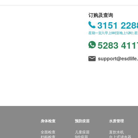
订购及查询
3151 228
星期一至六早上9时至晚上12时; 
5283 411
support@esdlife
身体检查
预防疫苗
水质管理
全面检查
儿童疫苗
直饮水机
妇科检查
9价疫苗
台上式滤水器