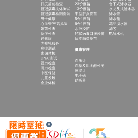
打疫苗前检查
23价疫苗
台下式滤水器
新冠病毒抗体测试
13价疫苗
水龙头式滤水器
新冠病毒检测套装
甲型肝炎疫苗
滤水壶
男士健康
5合1疫苗
滤水瓶
心血管/三高风险
6合1疫苗
花洒滤水器
婚前检查
水痘疫苗
滤芯
备孕检查
轮状病毒口服疫苗
电解水机
过敏症
日本脑炎疫苗
内视镜服务
癌症测试
健康管理
家佣体检
DNA 测试
血压计
视力检查
血糖及胆固醇检测
听力检查
体温计
中医保健
电子磅
儿童发展
助听器
企业体检