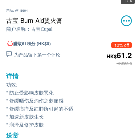
1 / 4
产品:
WF_BG04
古宝 Burn-Aid烫火膏
商户名称：
古宝Cupal
赚取61积分 (HK$0)
10% off
61.2
为产品留下第一个评论
HK$
HK$68.0
详情
功效:
* 防止受影响皮肤恶化
* 舒缓晒伤及灼伤之刺痛感
* 舒缓痕痒及红肿所引起的不适
* 加速新皮肤生长
* 润泽及修护皮肤
送货