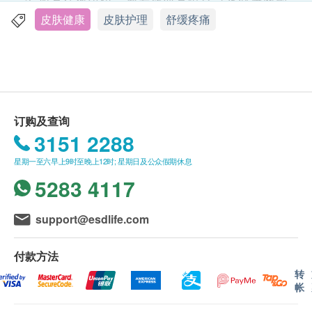
3. 如有任何争议，威发药业有限公司及健康网购
30克
health.ESDlife保留最终决议权。
皮肤健康
皮肤护理
舒缓疼痛
产品详情
送货
【古宝烫火膏】採用独特新配方研製，由国际认可及
1. 每张订单购买古宝, 纽美, 澳洲净痘, 佳力等品牌产
最高标准的cGMP药厂生产，效果特别显着。能迅速
品总额满HK$300，即可享香港本地免费送货服务
舒缓红肿所引起的不适，为受伤皮肤提供全面护理，
（不包括需入仓等附加费）。每张订单账单总额未满
安全可靠，可长期使用。其配方绝不油腻，性质温
HK$300需附加HK$30运费。(该费用并不包括任何运
订购及查询
和，用后兼有清凉感，适合一家大小及各类皮肤使
输附加费)。
3151 2288
用。
2. 我们将於确定订单後3-5个工作天内安排发货。
星期一至六早上9时至晚上12时; 星期日及公众假期休息
3. 不排除运送时间会因节日而有所影响。当八号烈风
5283 4117
讯号悬掛或黑色暴雨警告生效时，送货服务时间将会
延迟。
4. 所有订单须视乎相关货品的供应情况再作最後确
support@esdlife.com
认。倘若健康网购health.ESDlife未能提供任何订单上
的货品，健康网购health.ESDlife有权拒绝接受该订
付款方法
单，并且会於送货前透过电话或电邮通知顾客再作安
转
帐
排。
保證