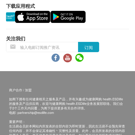
下载应用程式
1. 货品质量保證，於顾客收到产品当日起计，食用期
应最少有6个月或以上。
换货条款
1. 当顾客收取已订购之货品时，有责任检查货品是否
有损毁情况，一经确认签收，恕不接受退换。
关注我们
2. 退换产品必须包装完整，如退换之产品有任何残缺
订阅
或过期退回，供应商有权不受理。
功效
3. 如有其他损坏或遗漏查询，顾客必须保留有效收据
* 防止受影响皮肤恶化
正本，并於送货後3个工作天内按下列方式联络健康
* 舒缓晒伤及灼伤之刺痛感
网购health.ESDlife客户服务部跟进。
* 舒缓痕痒及红肿所引起的不适
电邮: support@esdlife.com / 健康网购health.ESDlife
* 加速新皮肤生长
商户合作 / 加盟
客服热线: (852) 3151-2288
* 润泽及修护皮肤
如阁下拥有任何健康相关之服务及产品，并有兴趣成为健康网购 health.ESDlife
的服务及产品供应商，欢迎与健康网购 health.ESDlife业务发展部联络。我们会
成份
于2个工作天内回覆，为阁下提供更多有关合作详情。
芦荟、水解胶原蛋白、维生素E、茶树油、尿囊素、
电邮:
partnership@esdlife.com
环甲、丙三醇、乙二胺四乙酸、聚羧乙烯、三乙醇胺
重要声明：
生活易会员於本网站内所发表的全部内容为即时更新，因此生活易不会预先审查
用法
任何内容，并不会保证其准确性丶完整性及质量。此外，会员所发表的全部内容