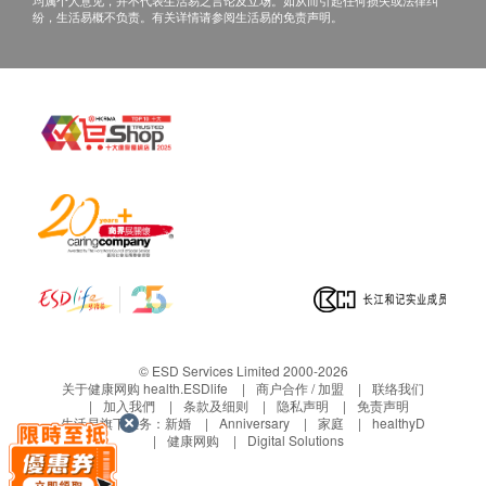
均属个人意见，并不代表生活易之言论及立场。如从而引起任何损失或法律纠
挤出适量的烫火膏涂于患处，轻轻按摩至渗透于皮
纷，生活易概不负责。有关详情请参阅生活易的免责声明。
肤，每天3次
产品包装
长12.5cm*宽2.5cm*高4cm
品牌
古宝
产地
美国
包装
30克
成份
芦荟、水解胶原蛋白、维生素E、茶树油、尿囊素、
© ESD Services Limited 2000-2026
环甲、丙三醇、乙二胺四乙酸、聚羧乙烯、三乙醇胺
关于健康网购 health.ESDlife
商户合作 / 加盟
联络我们
产品包装
加入我們
条款及细则
隐私声明
免责声明
生活易旗下业务：
新婚
Anniversary
家庭
healthyD
长12.5cm*宽2.5cm*高4cm
健康网购
Digital Solutions