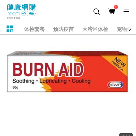
1
体检套餐
预防疫苗
大湾区体检
宠物健