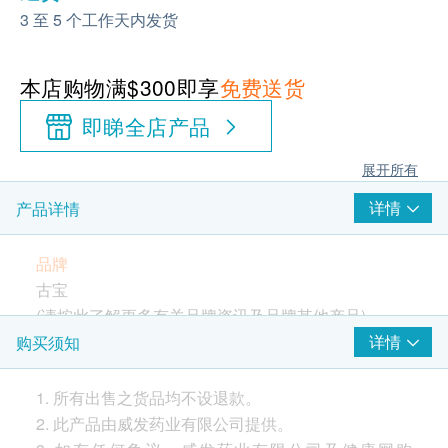
3 至 5 个工作天内发货
本店购物满$300即享
免费送货
即睇全店产品
展开所有
详情
产品详情
品牌
古宝
(请按
此
了解更多有关品牌资讯及品牌其他产品)
产地
详情
购买须知
美国
有效期
1. 所有出售之货品均不设退款。
18个月
2. 此产品由威发药业有限公司提供。
包装