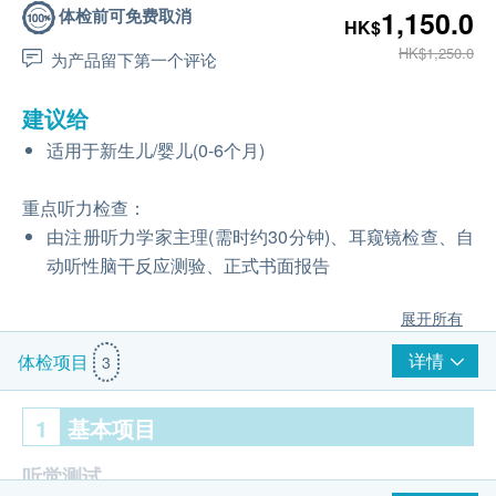
体检前可免费取消
1,150.0
HK$
HK$1,250.0
为产品留下第一个评论
建议给
适用于新生儿/婴儿(0-6个月)
重点听力检查：
由注册听力学家主理(需时约30分钟)、耳窥镜检查、自
动听性脑干反应测验、正式书面报告
展开所有
详情
体检项目
3
1
基本项目
听觉测试