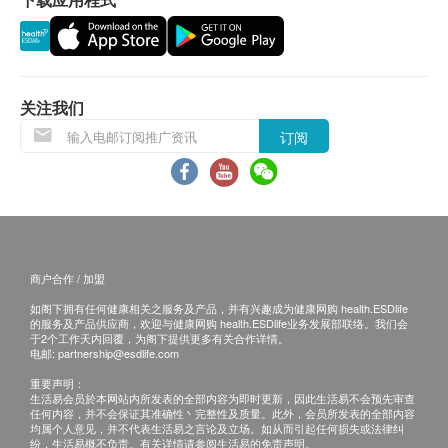
上人士。
如因与本中心无关的因素(如客户智力、反应能力
等)，而无法顺利完成测试，本中心概不负责及退
款。
关注我们
订购一经确认，不设更改已订购的计划，转让给第
三者及／或退款。
订阅
免责声明：
所有健康检查/服务并非作为医务诊断或治疗用
途。当阁下身体健康出现任何疾病征兆时，应立即
咨询有认可资格的医生，作出诊断及治疗。
商户合作 / 加盟
本服务/产品由商户提供。生活易【健康网购
如阁下拥有任何健康相关之服务及产品，并有兴趣成为健康网购 health.ESDlife
health.ESDlife】并没有经营或提供本服务/产品。
的服务及产品供应商，欢迎与健康网购 health.ESDlife业务发展部联络。我们会
于2个工作天内回覆，为阁下提供更多有关合作详情。
有关此服务/产品的错漏或延误，或因使用此服务/
电邮:
partnership@esdlife.com
产品而引致的损失、损害、受伤或法律诉讼，健康
重要声明：
网购health.ESDlife概不负责。一切有关的索偿或
生活易会员於本网站内所发表的全部内容为即时更新，因此生活易不会预先审查
任何内容，并不会保证其准确性丶完整性及质量。此外，会员所发表的全部内容
查询，须向提供服务之体检中心或商户提出。
均属个人意见，并不代表生活易之言论及立场。如从而引起任何损失或法律纠
纷，生活易概不负责。有关详情请参阅生活易的免责声明。