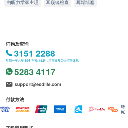
由听力学家主理
耳窥镜检查
耳垢堵塞
显示地图
听觉检查计划有效期为 6 个月，客户必须于 6 个月
内(由确认付款日期起计)接受有关检查，客户需提
星期一至六：10:00a.m. – 1:00p.m., 2:15p.m. – 6:30p.m.
前一个月预约相关检查，逾期作废。
星期日及公众假期：休息
电话：2111 8798
报告
进行听力检查后，一般情况下，需大概5个工作天跟
订购及查询
进检查报告， 工作天不包括星期六、日及公众假期。
3151 2288
客户可选择亲身于办公时间内，到中心领取报告；或
星期一至六早上9时至晚上12时; 星期日及公众假期休息
经平邮邮寄至登记地址。
5283 4117
备注
support@esdlife.com
客户若进行听力测试后后叁个月内不提取报告，所
有报告一律作销毁处理及不会存底，客户如需额外
付款方法
索取报告复印本(测试后后叁个月内)，将收取$150
转
行政费。注意：复印本报告未必完整。
帐
客人需自行承担邮寄报告之风险。
除婴幼儿听力测试外，其余听力测试仅限于18或以
下载应用程式