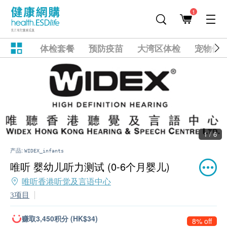
1
体检套餐
预防疫苗
大湾区体检
宠物健
1 / 6
产品:
WIDEX_infants
唯听 婴幼儿听力测试 (0-6个月婴儿)
唯听香港听觉及言语中心
3项目
赚取3,450积分 (HK$34)
8% off