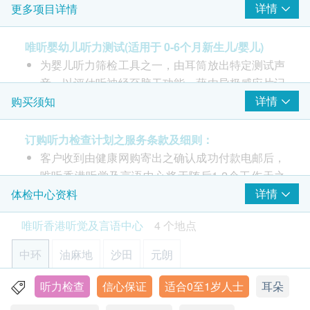
详情
更多项目详情
由听力学家主理
耳窥镜检查
唯听婴幼儿听力测试(适用于 0-6个月新生儿/婴儿)
自动听性脑干反应测验
为婴儿听力筛检工具之一，由耳筒放出特定测试声
音，以评估听神经至脑干功能，藉由导极感应片记
录婴儿脑干对测试声音的脑电波反应。
详情
购买须知
当新生儿/婴儿保持入睡状态，只需为新生儿/婴儿
戴上一个可发声的入耳式耳筒，由耳筒放出三十五
订购听力检查计划之服务条款及细则：
分贝特定测试声音，设于头部和颈部的导极感应片
客户收到由健康网购寄出之确认成功付款电邮后，
便会探测到脑干对声音的反应。
唯听香港听觉及言语中心将于随后1-2个工作天之
办公时间内，致电客户预约听力检查的时间及地
详情
体检中心资料
检查包括：
点。 客户可在订单确认一个工作天后致电中心查
唯听香港听觉及言语中心
4 个地点
耳窥镜检查
询 。
自动听性脑干反应测验
客户须于预约当天出示身份证及打印订购确认信确
中环
油麻地
沙田
元朗
认身份。
除婴幼儿听力测试外，其余听力测试仅限于18岁或
听力检查
信心保证
适合0至1岁人士
耳朵
香港中环皇后大道中70号卡佛大厦8楼808室
以上人士。