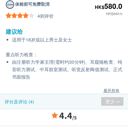
体检前可免费取消
580.0
HK$
HK$840.0
4则评价
建议给
适用于18岁或以上男士及女士
重点听力检查：
由注册听力学家主理(需时约30分钟)、耳窥镜检查、纯
音听力测试、中耳鼓室测试、听觉反射阀值测试、正式
书面报告
展开所有
更少
评分及评论 (4)
4.4
/5