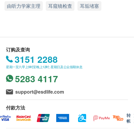
由听力学家主理
耳窥镜检查
耳垢堵塞
况
显示地图
听觉检查计划有效期为 6 个月，客户必须于 6 个月
纯音听力测试测试过程中客人会听到不同频率的纯
内(由确认付款日期起计)接受有关检查，客户需提
星期一至六：10:00a.m. – 1:00p.m., 2:15p.m. – 6:30p.m.
音（250至8000赫兹) ，听力学家会指示客人在听
前一个月预约相关检查，逾期作废。
星期日及公众假期：休息
到测试声音后便按键示意，从以判断其听力状况。
电话：2111 8798
有助了解双耳于不同频率的听力程度，从而得知弱
报告
听类别及程度
进行听力检查后，一般情况下，需大概5个工作天跟
订购及查询
中耳鼓室测试有助分辨中耳问题，包括耳膜穿孔和
进检查报告， 工作天不包括星期六、日及公众假期。
3151 2288
中耳积水等
客户可选择亲身于办公时间内，到中心领取报告；或
星期一至六早上9时至晚上12时; 星期日及公众假期休息
听觉反射阀值测试量度中耳内的镫骨肌对大声声音
经平邮邮寄至登记地址。
5283 4117
的收缩反射
备注
support@esdlife.com
客户若进行听力测试后后叁个月内不提取报告，所
有报告一律作销毁处理及不会存底，客户如需额外
付款方法
索取报告复印本(测试后后叁个月内)，将收取$150
转
行政费。注意：复印本报告未必完整。
帐
客人需自行承担邮寄报告之风险。
除婴幼儿听力测试外，其余听力测试仅限于18或以