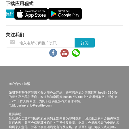
下载应用程式
上人士。
如因与本中心无关的因素(如客户智力、反应能力
等)，而无法顺利完成测试，本中心概不负责及退
款。
关注我们
订购一经确认，不设更改已订购的计划，转让给第
三者及／或退款。
订阅
免责声明：
所有健康检查/服务并非作为医务诊断或治疗用
途。当阁下身体健康出现任何疾病征兆时，应立即
咨询有认可资格的医生，作出诊断及治疗。
商户合作 / 加盟
本服务/产品由商户提供。生活易【健康网购
如阁下拥有任何健康相关之服务及产品，并有兴趣成为健康网购 health.ESDlife
health.ESDlife】并没有经营或提供本服务/产品。
的服务及产品供应商，欢迎与健康网购 health.ESDlife业务发展部联络。我们会
于2个工作天内回覆，为阁下提供更多有关合作详情。
有关此服务/产品的错漏或延误，或因使用此服务/
电邮:
partnership@esdlife.com
产品而引致的损失、损害、受伤或法律诉讼，健康
重要声明：
网购health.ESDlife概不负责。一切有关的索偿或
生活易会员於本网站内所发表的全部内容为即时更新，因此生活易不会预先审查
任何内容，并不会保证其准确性丶完整性及质量。此外，会员所发表的全部内容
查询，须向提供服务之体检中心或商户提出。
均属个人意见，并不代表生活易之言论及立场。如从而引起任何损失或法律纠