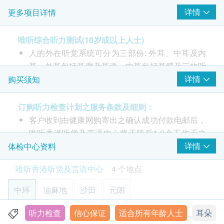
详情
更多项目详情
由听力学家主理
耳窥镜检查
唯听综合听力测试(18岁或以上人士)
标准纯音听力测试
人的外在听觉系统可分为三部份: 外耳、中耳及内
中耳鼓室图测试
耳。外耳包括耳廓及耳道，中耳包括耳膜及三枚听
听觉反射阀值测试
小骨，而内耳则包括了如蜗牛般的耳蜗，内耳连接
详情
购买须知
大脑的听觉神经。听觉系统任何一处出现问题都可
能会引致听力损失，因此详细的听力检查可找出问
订购听力检查计划之服务条款及细则：
题根源并由听力学家提出最合适的治疗方法。
客户收到由健康网购寄出之确认成功付款电邮后，
综合听力测试由专业及合资格的听力学家主理，提
唯听香港听觉及言语中心将于随后1-2个工作天之
供全面专业检查，包括耳窥镜检查、标准纯音听力
办公时间内，致电客户预约听力检查的时间及地
详情
体检中心资料
测试、中耳鼓室图测试、听觉反射阈值测试，测试
点。 客户可在订单确认一个工作天后致电中心查
唯听香港听觉及言语中心
4 个地点
后可清楚了解听力受损程度及类型。
询 。
客户须于预约当天出示身份证及打印订购确认信确
中环
油麻地
沙田
元朗
检查包括：
认身份。
耳窥镜检查利用耳窥镜检查外耳道及耳膜的健康，
除婴幼儿听力测试外，其余听力测试仅限于18岁或
听力检查
信心保证
适合所有年龄人士
耳朵
香港中环皇后大道中70号卡佛大厦8楼808室
探测是否有耳垢堵塞，耳膜破损或外耳道发炎的情
以上人士。