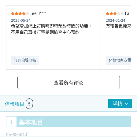
Lee J***
Tang 
2025-05-24
2024-01-24
希望增加網上訂購時即時預約時間的功能，
有報告但原來不
不用自己直接打電話到檢查中心預約
订购流程顺畅
体检地点方便
查看所有评论
详情
体检项目
5
1
基本项目
听觉测试