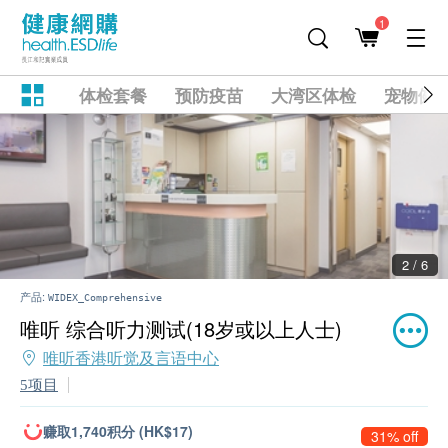
1
体检套餐
预防疫苗
大湾区体检
宠物健
2 / 6
产品:
WIDEX_Comprehensive
唯听 综合听力测试(18岁或以上人士)
唯听香港听觉及言语中心
5项目
赚取1,740积分 (HK$17)
31% off