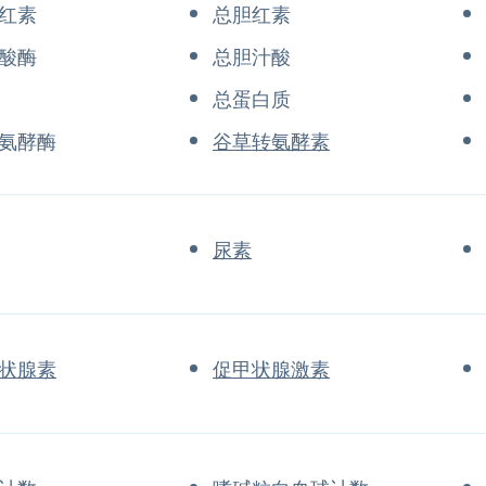
红素
总胆红素
酸酶
总胆汁酸
总蛋白质
氨酵酶
谷草转氨酵素
尿素
状腺素
促甲状腺激素