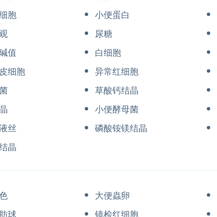
细胞
小便蛋白
观
尿糖
碱值
白细胞
皮细胞
异常红细胞
菌
草酸钙结晶
晶
小便酵母菌
液丝
磷酸铵镁结晶
结晶
色
大便蟲卵
肪球
镜检红细胞