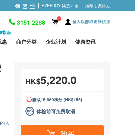
繁
EN
EVERJOY 奖赏计画
推荐朋友计划
1
3151 2288
登入以赚取更多优惠
檢指南
优惠
商户分类
企业计划
健康资讯
男
5,220.0
HK$
赚取15,660积分 (HK$156)
体检前可免费取消
况的人
购买