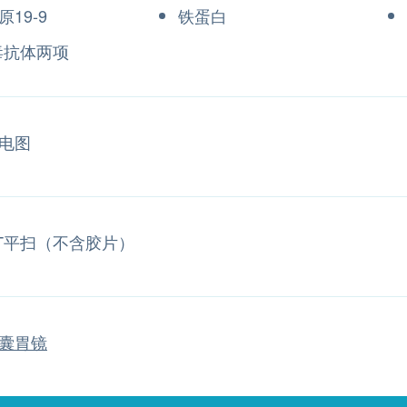
19-9
铁蛋白
毒抗体两项
电图
T平扫（不含胶片）
囊胃镜