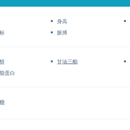
身高
标
脈搏
醇
甘油三酯
脂蛋白
糖