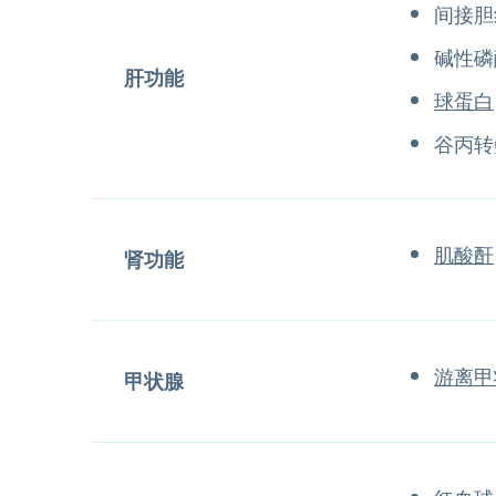
间接胆
碱性磷
肝功能
球蛋白
谷丙转
肌酸酐
肾功能
游离甲
甲状腺