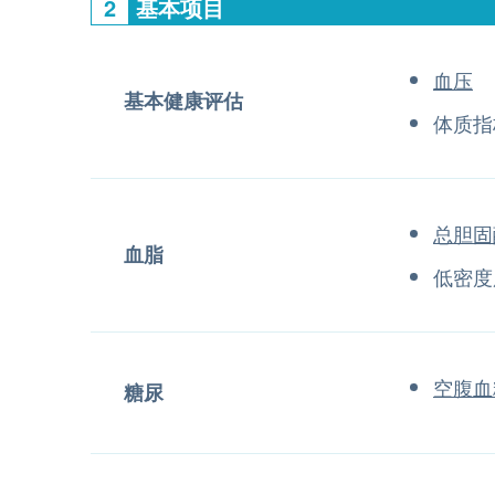
2
基本项目
血压
基本健康评估
体质指
总胆固
血脂
低密度
空腹血
糖尿