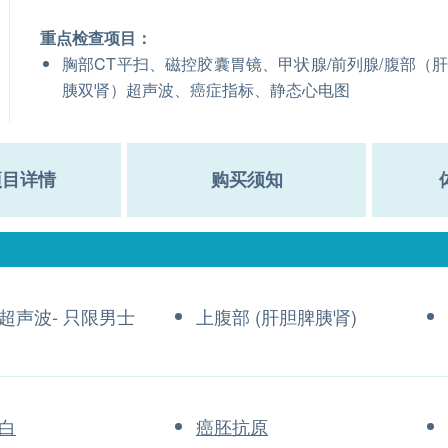
重点检查项目：
胸部CT平扫、磁控胶囊胃镜、甲状腺/前列腺/腹部（
胰双肾）超声波、癌症指标、静态心电图
项目详情
购买须知
超声波- 只限男士
上腹部 (肝胆脾胰肾)
白
癌胚抗原