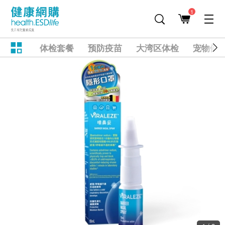
1
体检套餐
预防疫苗
大湾区体检
宠物健