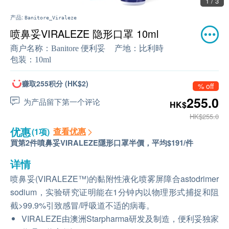
1 / 3
产品:
Banitore_Viraleze
喷鼻妥VIRALEZE 隐形口罩 10ml
商户名称：
Banitore 便利妥
产地：
比利時
包装：
10ml
赚取255积分 (HK$2)
% off
255.0
为产品留下第一个评论
HK$
HK$255.0
优惠
查看优惠
(1项)
買第2件噴鼻妥VIRALEZE隱形口罩半價，平均$191/件
详情
喷鼻妥(VIRALEZE™)的黏附性液化喷雾屏障合astodrimer
sodium，实验研究证明能在1分钟内以物理形式捕捉和阻
截>99.9%引致感冒/呼吸道不适的病毒。
VIRALEZE由澳洲Starpharma研发及制造，便利妥独家