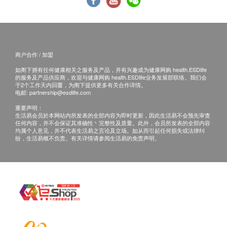
纯净水、astodrimer sodium 1% w/w，甘油、丙二
正本，并于送货后3个工作天内按下列方式联络 恒
醇、对羟基苯甲酸甲酯、B 型卡波姆均聚物、对羟基
安威信药业有限公司 客户服务部跟进。
苯甲酸丙酯和依地酸二钠。
电邮: cs@banitore.com.hk
商户合作 / 加盟
保存方式
查询热线: 35862219
不要冷藏或冷冻。存放于摄氏30°度以下的环境。
如阁下拥有任何健康相关之服务及产品，并有兴趣成为健康网购 health.ESDlife
的服务及产品供应商，欢迎与健康网购 health.ESDlife业务发展部联络。我们会
存放在儿童接触不到的地方。
于2个工作天内回覆，为阁下提供更多有关合作详情。
电邮:
partnership@esdlife.com
重要声明：
注意事项
生活易会员於本网站内所发表的全部内容为即时更新，因此生活易不会预先审查
若曾对配方中任何成分过敏，请勿使用。
任何内容，并不会保证其准确性丶完整性及质量。此外，会员所发表的全部内容
均属个人意见，并不代表生活易之言论及立场。如从而引起任何损失或法律纠
24小时内不应使用超过4次。
纷，生活易概不负责。有关详情请参阅生活易的免责声明。
请勿与其他鼻用产品一起使用。
若包装或容器受损，请勿使用。
若正怀孕或计划怀孕，或者正在哺乳或计划哺乳，
请先咨询医生意见。
若有呼吸道感染症状出现、持续或恶化，请咨询医
生意见。