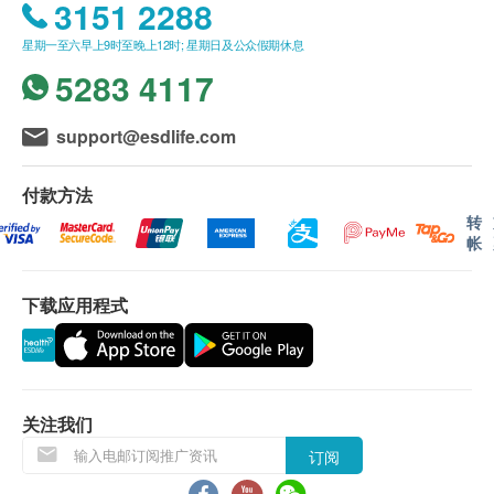
3151 2288
取下喷嘴上的保护盖。
易有权拒绝接受该订单，并且会于送货前透过电话
用食指和中指握住瓶子，拇指放在瓶底。
星期一至六早上9时至晚上12时; 星期日及公众假期休息
或电邮通知顾客再作安排。
如有必要，先将喷鼻妥(VIRALEZE™) 喷洒1次或
5283 4117
多次到空气中或纸巾上，直到喷出细雾，便可使
用。
一般条款
support@esdlife.com
按压其中一个鼻孔，然后将喷嘴轻轻插入另一鼻孔
所有出售之货品均不设退款。
（尖端应朝后并略微倾斜及远离鼻子中线）。
此产品由恒安威信药业有限公司提供。
付款方法
保持瓶身直立，压下泵身以排出喷雾，同时以鼻子
如有任何争议，恒安威信药业有限公司及健康生活
转
帐
轻轻吸气。
易保留最终决议权。
在另一鼻孔重复步骤6 和7。
用干净纸巾清洁喷嘴并放回保护盖。存放在儿童接
下载应用程式
触不到的地方。
换货安排
用后或略感不适，如鼻塞或鼻子短暂发麻，这都是
当顾客收取已订购之货品时，有责任检查货品是否
预期之内且不用担心。若感严重不适，请咨询医生
有损毁情况，一经确认签收，恕不接受退换。
意见。
退换产品必须包装完整，如退换之产品有任何残缺
关注我们
或过期退回，供货商有权不受理。
订阅
成份
如有其他损坏或遗漏查询，顾客必须保留有效收据