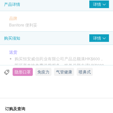
详情
产品详情
品牌
Banitore 便利妥
功效
详情
购买须知
VIRALEZE 不会被血液吸收
VIRALEZE 1分钟内灭活99.9%^引致疫情大流行的
送货
新型及其变种病毒，包括alpha, beta, gamma,
购买恒安威信药业有限公司产品总额满HK$600，
delta, omicron 及kappa变种病毒
即可享本地免费送货服务。账单总额未满HK$600
需附加HK$80运费。
隐形口罩
免疫力
气管健康
喷鼻式
使用说明
我们将于确定订单后2-3 个工作天内安排发货。
建议成人和12 岁以上儿童使用。按需要向每个鼻孔喷
不排除运送时间会因节日而有所影响。当八号烈风
1次，每天最多4 次。
讯号悬挂或黑色暴雨警告生效时，送货服务时间将
轻轻擤鼻以清理鼻道。
会延迟。
用肥皂和水洗手，然后用干净的毛巾擦干。如果没
所有订单须视乎相关货品的供应情况再作最后确
订购及查询
有肥皂和水，请使用酒精搓手液。
认。倘若生活易未能提供任何订单上的货品，生活