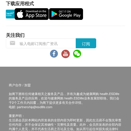
三酸甘油脂
下载应用程式
体检报告完成后，嘉会医疗会发送提醒讯息至
胆固醇
嘉会医疗APP提醒客户查看报告 。
高密度脂蛋白
预留E-mail，嘉会医疗会在报告完成后发送至
低密度脂蛋白
客人电邮地址。
极低密度脂蛋白
关注我们
体检报告完成后可预约医生讲解报告，客户可选择
以下渠道：
糖尿
订阅
电话讲解：需至少提前1个工作日预约具体时间
空腹血糖
（联络电话：+86 0755-29395000；WeChat:
JIAHUI_SZ），医生会按预约时间主动联络客
肝功能
户。
总胆红素
当面讲解：需至少提前1个工作日预约具体时间
商户合作 / 加盟
直接胆红素
（联络电话：+86 0755-29395000；WeChat:
如阁下拥有任何健康相关之服务及产品，并有兴趣成为健康网购 health.ESDlife
间接胆红素
JIAHUI_SZ），体检人在约定时间到嘉会医疗
的服务及产品供应商，欢迎与健康网购 health.ESDlife业务发展部联络。我们会
谷草转氨酶
于2个工作天内回覆，为阁下提供更多有关合作详情。
聼医生当面讲解。如预约当面讲解，以下地点
电邮:
partnership@esdlife.com
谷丙转氨酶
可供选择：
重要声明：
γ-谷氨酰转肽酶
深圳市福田区福华三路168号荣超商会中心2
生活易会员於本网站内所发表的全部内容为即时更新，因此生活易不会预先审查
碱性磷酸酶
任何内容，并不会保证其准确性丶完整性及质量。此外，会员所发表的全部内容
楼（高铁站- 连城新天地B6出口）。
均属个人意见，并不代表生活易之言论及立场。如从而引起任何损失或法律纠