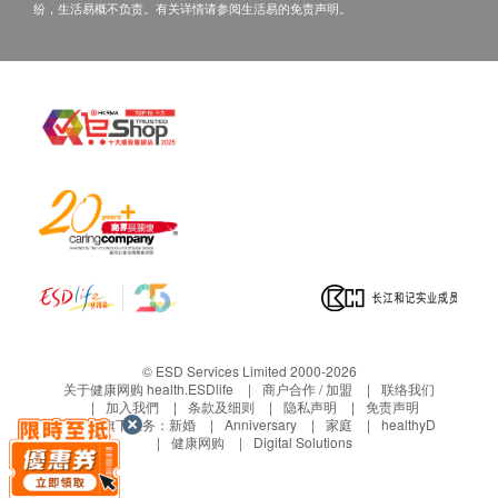
总蛋白质
纷，生活易概不负责。有关详情请参阅生活易的免责声明。
三、免责声明
肾功能
如有争议，健康网购health.ESDlife 及嘉会医疗保留
尿素氮
最后决定权。
肌酸酐
所有健康检查/服务并非作为医务诊断或治疗用
血尿酸
途。当阁下身体健康出现任何疾病徵兆时，应立即
谘询有认可资格的医生，作出诊断及治疗。
甲状腺
本服务/产品由商户提供。生活易【健康网购
游离甲状腺素
health.ESDlife】并没有经营或提供本服务/产品。
促甲状腺激素
有关此服务/产品的错漏或延误，或因使用此服务/
游离亚甲状腺素
产品而引致的损失、损害、受伤或法律诉讼，健康
网购health.ESDlife概不负责。一切有关的索偿或
血液检查
查询，须向提供服务之体检中心或商户提出。
© ESD Services Limited 2000-2026
白血球
关于健康网购 health.ESDlife
商户合作 / 加盟
联络我们
加入我們
条款及细则
隐私声明
免责声明
红血球计数
生活易旗下业务：
新婚
Anniversary
家庭
healthyD
血紅素
健康网购
Digital Solutions
红血球压积量
红血球平均血红素浓度