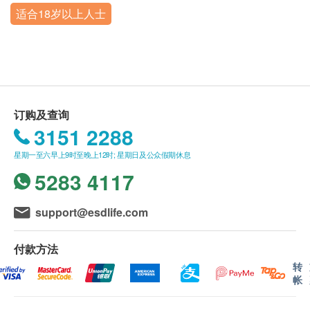
问题，欢迎通过电话或微信询问。
城新天地B6出口）
适合18岁以上人士
订单如需改期，请至少提前1个工作日联络嘉会医
心脏检查
重点项目
营业时间：星期一至星期二，星期四至星期日︰8:30a.m. -
疗（联络电话：+86 0755-29395000；WeChat:
6:00p.m.
十二导联心电图
JIAHUI_SZ）。
星期三及内地公众假期︰休息
身体检查计划有效期为3个月，客户必须于3个月内
幽门螺杆菌
重点项目
（由确认付款日期起计）接受有关检查，逾期作
碳13呼吸试验
废。
订购及查询
体检时, 如果遇到医生不会説广东话的情况，嘉会
3151 2288
医疗可安排医护人员陪同提供翻译服务。
3
基本项目
星期一至六早上9时至晚上12时; 星期日及公众假期休息
如果商户页面与体检计划页面的繁体中文、简体中
5283 4117
基本健康评估
文、英文三个版本有任何抵触或不相符之处，应以
繁体中文版本为准。
生命体征
support@esdlife.com
内科检查
二、体检报告领取和讲解
外科检查
付款方法
客人可在体检日确认报告语言（可选择繁体中文，
耳鼻喉检查
转
简体中文或英文）。
帐
体检报告会在体检后10个工作日内发送，客户可选
血脂
择以下途径查看体检报告：