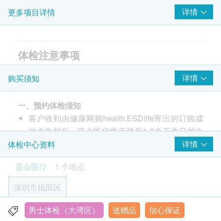
详情
更多项目详情
腰椎X光
颈椎X光
胸部X光
体检注意事项
检前准备:
2
重点项目
详情
购买须知
1. 检查前一晚11:00 PM后请不要进食，体检当日保持
超声波检查
至少8小时空腹(可饮用50毫升以下白开水)以确保糖尿
重点项目
一、预约体检须知
病的血液化结果准确。
上腹腔超声波:肝
客户收到由健康网购health.ESDlife寄出的订购成
2. 体检当日请勿佩戴项链等首饰和金属物品，并清穿
上腹腔超声波:胰
功之电邮后，嘉会医疗将于随后1-2个工作日的办
着方便易脱的衣服。
上腹腔超声波:脾
公时间内，致电客户预约身体检查的时间及地点。
详情
体检中心资料
3. 体检当日请勿佩戴隐形眼镜,请另外携带框架眼镜，
上腹腔超声波:胆
客户亦可至少提前1个工作日联络嘉会医疗进行预
以便测量眼压。
上腹腔超声波:肾
嘉会医疗
1 个地点
约（联络电话：+86 0755-29395000；WeChat:
4. 服用口服降血糖药物或注射胰岛素的糖尿病患者检
JIAHUI_SZ）。
癌症指标
查当天早晨请勿服用或注射；请务必携带并于空腹项
重点项目
深圳市福田区
客户至现场后，嘉会医疗工作人员会核对客户的姓
目完成后服用或注射；服用其他慢性药物者，请遵医
甲种胎蛋白 (肝癌)
名、出生年月日、手机号及ESDlife健康网购
嘱，当日早晨可用10-30毫升白开水按时服药；如有
男士体检（大湾区）
送赠品
信心保证
深圳市福田区福华三路168号荣超商会中心2楼（高铁站- 连
癌胚抗原 (肠癌)
health.ESDlife订购成功之电邮。