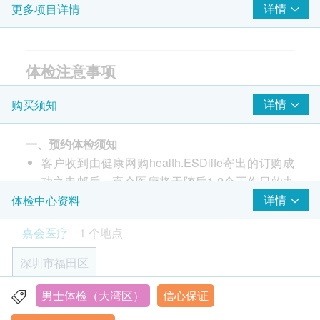
详情
更多项目详情
甲型肝炎总抗体
乙型肝炎检查
重点项目
体检注意事项
乙型肝炎表面抗体
检前准备:
乙型肝炎表面抗原
详情
购买须知
1. 检查前一晚11:00 PM后请不要进食，体检当日保持
乙型肝炎e抗体 (定量)
至少8小时空腹(可饮用50毫升以下白开水)以确保糖尿
乙型肝炎e抗原 (定量)
一、预约体检须知
乙型肝炎核心抗体IgM
病的血液化结果准确。
客户收到由健康网购health.ESDlife寄出的订购成
乙型肝炎核心总抗体
2. 体检当日请勿佩戴项链等首饰和金属物品，并清穿
功之电邮后，嘉会医疗将于随后1-2个工作日的办
着方便易脱的衣服。
丙型肝炎检查
重点项目
公时间内，致电客户预约身体检查的时间及地点。
详情
体检中心资料
3. 体检当日请勿佩戴隐形眼镜,请另外携带框架眼镜，
客户亦可至少提前1个工作日联络嘉会医疗进行预
以便测量眼压。
丙型肝炎抗体
嘉会医疗
1 个地点
约（联络电话：+86 0755-29395000；WeChat:
4. 服用口服降血糖药物或注射胰岛素的糖尿病患者检
免疫系统
JIAHUI_SZ）。
重点项目
查当天早晨请勿服用或注射；请务必携带并于空腹项
深圳市福田区
客户至现场后，嘉会医疗工作人员会核对客户的姓
目完成后服用或注射；服用其他慢性药物者，请遵医
免疫系统检查（B细胞、NK细胞、T细胞亚群）
名、出生年月日、手机号及ESDlife健康网购
嘱，当日早晨可用10-30毫升白开水按时服药；如有
男士体检（大湾区）
信心保证
深圳市福田区福华三路168号荣超商会中心2楼（高铁站- 连
性病检查
health.ESDlife订购成功之电邮。
问题，欢迎通过电话或微信询问。
重点项目
城新天地B6出口）