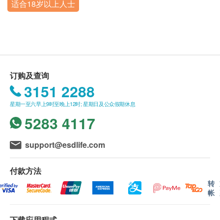
适合18岁以上人士
订单如需改期，请至少提前1个工作日联络嘉会医
爱滋病抗体
营业时间：星期一至星期二，星期四至星期日︰8:30a.m. -
疗（联络电话：+86 0755-29395000；WeChat:
6:00p.m.
梅毒TRUST
JIAHUI_SZ）。
星期三及内地公众假期︰休息
梅毒螺旋体特异抗体测定
身体检查计划有效期为3个月，客户必须于3个月内
单纯疱疹病毒I型IgG抗体
（由确认付款日期起计）接受有关检查，逾期作
单纯疱疹病毒II型IgG抗体
废。
单纯疱疹病毒I型IgM抗体（定性）
订购及查询
体检时, 如果遇到医生不会説广东话的情况，嘉会
3151 2288
单纯疱疹病毒II型IgM抗体（定性）
医疗可安排医护人员陪同提供翻译服务。
淋球菌PCR，定性，尿液
星期一至六早上9时至晚上12时; 星期日及公众假期休息
如果商户页面与体检计划页面的繁体中文、简体中
沙眼衣原体PCR，定性，尿液
5283 4117
文、英文三个版本有任何抵触或不相符之处，应以
繁体中文版本为准。
2
基本项目
support@esdlife.com
二、体检报告领取和讲解
基本健康评估
付款方法
客人可在体检日确认报告语言（可选择繁体中文，
转
生命体征
简体中文或英文）。
帐
内科检查
体检报告会在体检后10个工作日内发送，客户可选
外科检查
择以下途径查看体检报告：
下载应用程式