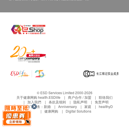
三、免责声明
肾功能
如有争议，健康网购health.ESDlife 及嘉会医疗保留
尿素氮
最后决定权。
肌酸酐
所有健康检查/服务并非作为医务诊断或治疗用
尿酸
途。当阁下身体健康出现任何疾病徵兆时，应立即
血尿酸
谘询有认可资格的医生，作出诊断及治疗。
本服务/产品由商户提供。生活易【健康网购
血液检查
health.ESDlife】并没有经营或提供本服务/产品。
红血球平均血红素浓度
有关此服务/产品的错漏或延误，或因使用此服务/
红血球计数
产品而引致的损失、损害、受伤或法律诉讼，健康
白血球
网购health.ESDlife概不负责。一切有关的索偿或
红血球压积量
查询，须向提供服务之体检中心或商户提出。
© ESD Services Limited 2000-2026
紅血球平均體積
关于健康网购 health.ESDlife
商户合作 / 加盟
联络我们
血紅素
加入我們
条款及细则
隐私声明
免责声明
生活易旗下业务：
新婚
Anniversary
家庭
healthyD
红血球平均血红素量
健康网购
Digital Solutions
中性粒细胞百份比
中性粒细胞绝对值