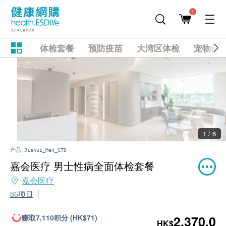
1
体检套餐
预防疫苗
大湾区体检
宠物健
2 / 6
产品:
Jiahui_Men_STD
嘉会医疗 男士性病全面体检套餐
嘉会医疗
86项目
赚取7,110积分 (HK$71)
2,370.0
HK$