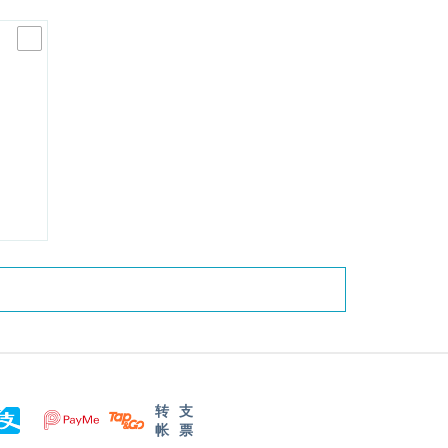
转
支
帐
票