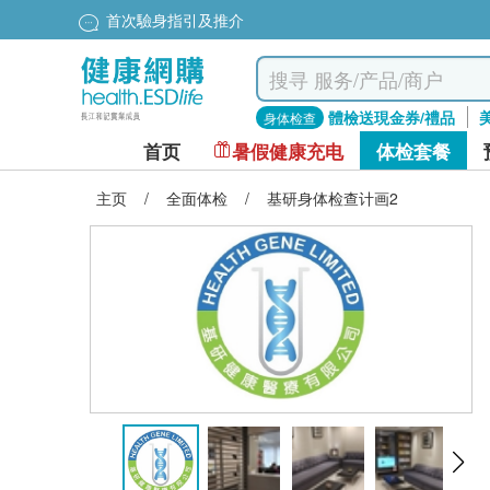
首次驗身指引及推介
體檢送現金券/禮品
身体检查
首页
暑假健康充电
体检套餐
主页
/
全面体检
/
基研身体检查计画2