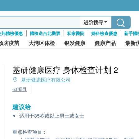
进阶搜寻
美邦體檢優惠
體檢送台北機票
私家醫院
婦科檢查優惠
新手體
预防疫苗
大湾区体检
银发健康
健康产品
最新
基研健康医疗 身体检查计划 2
基研健康医疗有限公司
63项目
建议给
适用于35岁或以上男士或女士
重点检查项目：