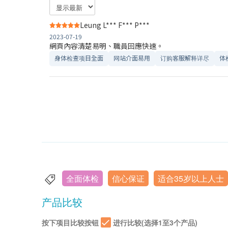
Leung L*** F*** P***
2023-07-19
網頁內容清楚易明、職員回應快速。
身体检查项目全面
网站介面易用
订购客服解释详尽
体
全面体检
信心保证
适合35岁以上人士
产品比较
按下项目比较按钮
进行比较(选择1至3个产品)