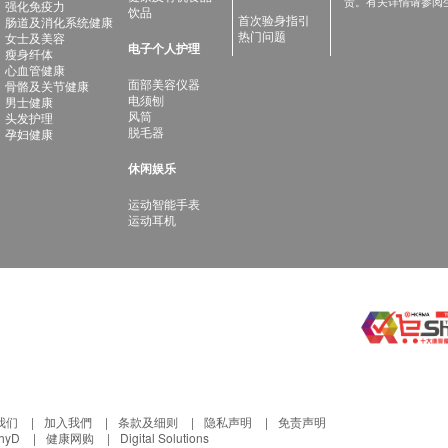
责。有关详情请参阅
强化免疫力
饮品
首次验身指引
肠道及消化系统健康
热门问题
女士及美容
电子个人护理
瘦身纤体
心血管健康
面部美容仪器
骨骼及关节健康
电须刨
男士健康
风筒
头发护理
脱毛器
孕妇健康
休闲娱乐
运动智能手表
运动耳机
我们
加入我們
条款及细则
隐私声明
免责声明
thyD
健康网购
Digital Solutions