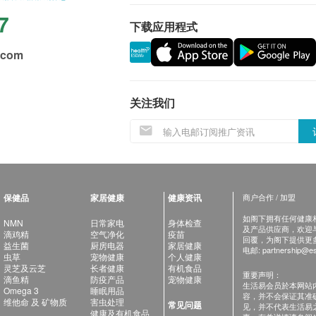
7
下载应用程式
.com
关注我们
保健品
家居健康
健康资讯
商户合作 / 加盟
如阁下拥有任何健康相关
NMN
日常家电
身体检查
及产品供应商，欢迎与健
滴鸡精
空气净化
疫苗
回覆，为阁下提供更
益生菌
厨房电器
家居健康
电邮:
partnership@es
虫草
宠物健康
个人健康
灵芝及云芝
长者健康
有机食品
重要声明：
滴鱼精
防疫产品
宠物健康
生活易会员於本网站
Omega 3
睡眠用品
容，并不会保证其准
维他命 及 矿物质
害虫处理
常见问题
见，并不代表生活易
健康及有机食品