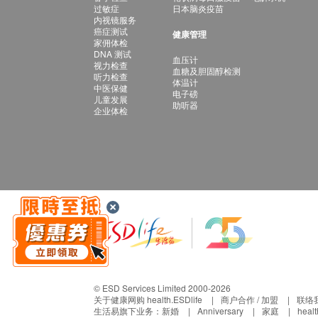
过敏症
日本脑炎疫苗
内视镜服务
癌症测试
健康管理
家佣体检
DNA 测试
血压计
视力检查
血糖及胆固醇检测
听力检查
体温计
中医保健
电子磅
儿童发展
助听器
企业体检
© ESD Services Limited 2000-2026
关于健康网购 health.ESDlife
商户合作 / 加盟
联络
生活易旗下业务：
新婚
Anniversary
家庭
heal