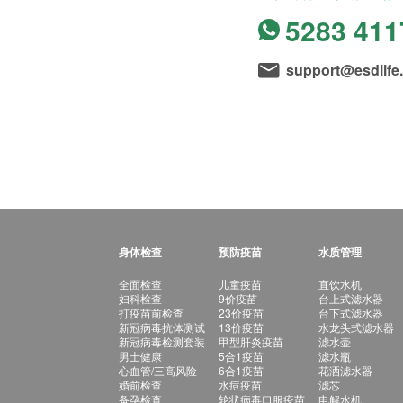
5283 411
support@esdlife
身体检查
预防疫苗
水质管理
全面检查
儿童疫苗
直饮水机
妇科检查
9价疫苗
台上式滤水器
打疫苗前检查
23价疫苗
台下式滤水器
新冠病毒抗体测试
13价疫苗
水龙头式滤水器
新冠病毒检测套装
甲型肝炎疫苗
滤水壶
男士健康
5合1疫苗
滤水瓶
心血管/三高风险
6合1疫苗
花洒滤水器
婚前检查
水痘疫苗
滤芯
备孕检查
轮状病毒口服疫苗
电解水机