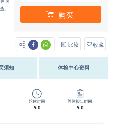
、鼻咽
检查、
购买
比较
收藏
买须知
体检中心资料
轮候时间
等候报告时间
5.0
5.0