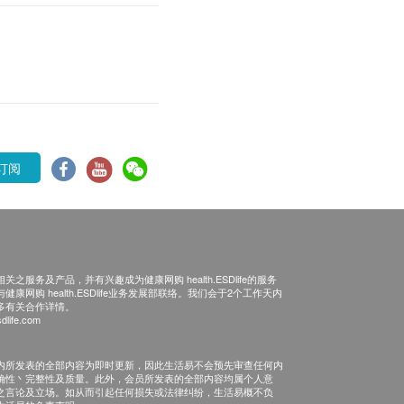
订阅
之服务及产品，并有兴趣成为健康网购 health.ESDlife的服务
康网购 health.ESDlife业务发展部联络。我们会于2个工作天内
多有关合作详情。
dlife.com
内所发表的全部内容为即时更新，因此生活易不会预先审查任何内
确性丶完整性及质量。此外，会员所发表的全部内容均属个人意
之言论及立场。如从而引起任何损失或法律纠纷，生活易概不负