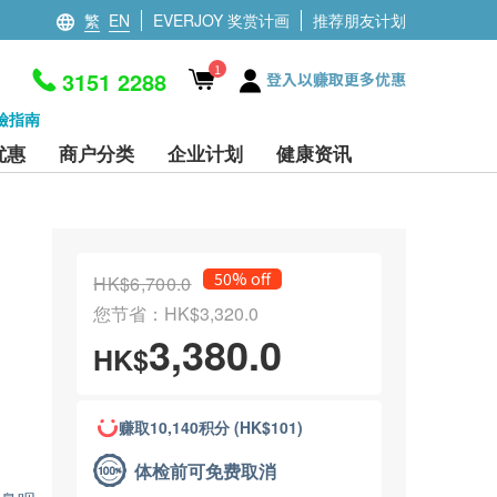
繁
EN
EVERJOY 奖赏计画
推荐朋友计划
1
3151 2288
登入以赚取更多优惠
檢指南
优惠
商户分类
企业计划
健康资讯
50% off
HK$6,700.0
您节省：HK$3,320.0
3,380.0
HK$
赚取10,140积分 (HK$101)
体检前可免费取消