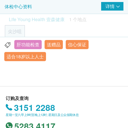
工作天内致电客户预约身体检查的时间及地点（预
详情
体检中心资料
基本健康评估
约或查询：2523 8308）。
Life Young Health 壹森健康
1 个地点
血压
客户必须于预约当天出示身份证及出示订购确认信
身高
以确认身份。
尖沙咀
脉搏率
订购一经确认，不设退款。
体重
$300 hutchgo.com 旅遊礼券
进行身体检查后，一般情况下，可于14个工作天内
肝功能检查
送赠品
信心保证
九龙尖沙咀弥敦道132号美丽华广场A座10楼1008室
病历及健康问卷调查
获得验身报告。医护人员会致电客人预约时间听取
适合18岁以上人士
星期一至六︰9:00a.m - 19:00p.m
报告。
身体组合
星期日及公众假期︰休息
所有自选项目一经电话确认预约后，项目不得作出
体脂肪百分比
更改。
蛋白质
附加项目检验者必须跟计划检验者为同一人。
身体水分总量
客户进行服务前，应清楚并同意本公司所安排之服
无机盐
务及内容。
订购及查询
体脂肪量
壹森健康(Life Young Health)保留随时更改或终止
3151 2288
内脏脂肪
此服务的权利，恕不另行通知。
基础代谢率
星期一至六早上9时至晚上12时; 星期日及公众假期休息
如有任何争议，健康网购health.ESDlife 及壹森健
骨骼肌
5283 4117
康医疗有限公司 (Life Young Healthcare Limited)