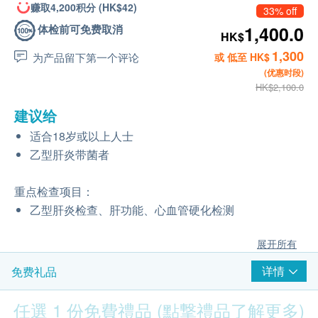
赚取4,200积分 (HK$42)
33% off
体检前可免费取消
1,400.0
HK$
1,300
为产品留下第一个评论
或 低至 HK$
(优惠时段)
HK$2,100.0
建议给
适合18岁或以上人士
乙型肝炎带菌者
重点检查项目：
乙型肝炎检查、肝功能、心血管硬化检测
展开所有
详情
免费礼品
任選 1 份免費禮品 (點撃禮品了解更多)