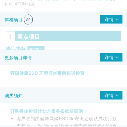
$100 AEON 礼券
详情
体检项目
29
1
重点项目
癌症指标
重点项目
详情
更多项目详情
甲种胎蛋白 (肝癌)
乙型肝炎检查
壹森健康ESD 乙型肝炎带菌跟进检查
重点项目
乙型肝炎表面抗体
$100 百佳电子礼券
乙型肝炎表面抗原
详情
购买须知
乙型肝炎e抗原
乙型肝炎e抗体
订购身体检查计划之服务条款及细则：
客户收到由健康网购ESDlife寄出之确认成功付款
2
基本项目
电邮后，Life Young Health 壹森健康将于1至3个