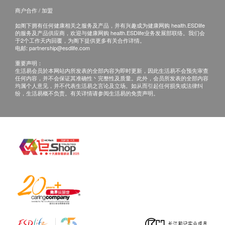
跟进检查报告， 工作天不包括星期六、日及公众假
商户合作 / 加盟
期。 (指定性传染病检查计划的报告时间，请参考其
如阁下拥有任何健康相关之服务及产品，并有兴趣成为健康网购 health.ESDlife
产品页面)
的服务及产品供应商，欢迎与健康网购 health.ESDlife业务发展部联络。我们会
于2个工作天内回覆，为阁下提供更多有关合作详情。
亲身领取：亲身前往检验中心
电邮:
partnership@esdlife.com
地点：尖沙咀美丽华A座1008室
重要声明：
生活易会员於本网站内所发表的全部内容为即时更新，因此生活易不会预先审查
任何内容，并不会保证其准确性丶完整性及质量。此外，会员所发表的全部内容
医生讲解报告时间:
均属个人意见，并不代表生活易之言论及立场。如从而引起任何损失或法律纠
纷，生活易概不负责。有关详情请参阅生活易的免责声明。
星期二及四 09:00-13:00 , 星期六 09:00-13:00
星期一，三，五15:00-18:00
备注
客户若体检后3个月内不提取报告，所有报告一律
作销毁处理及不会存底，额外索取报告复印需付行
政费(另议)。
所有身体检查并非作为医务诊断或治疗用途，如报
告有异常而需要医生写转介信, 不需要收取额外费