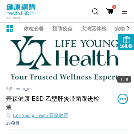
1
体检套餐
预防疫苗
大湾区体检
宠物健
送礼物
1 / 6
产品:
LYHESD_019
壹森健康 ESD 乙型肝炎带菌跟进检
查
Life Young Health 壹森健康
29项目