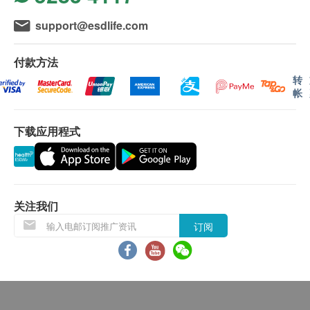
体重控制指引
保留最终决定权。
肥胖评估
support@esdlife.com
腰臀比
使用长者医疗券
肥胖诊断
付款方法
如希望使用长者医疗券进行支付，请在订购前先联络
基础代谢卡路里
转
健康网购，以便我们为您做出相应的安排。
帐
肝功能
年龄
谷丙转氨酶
下载应用程式
身体检查计划只适用于18岁或以上人士。
谷草转氨酶
血管硬度检查
有效期
中心动脉硬化程度指标
关注我们
身体检查计划有效期为12个月，客户必须于12个月内
上臂动脉硬化程度指标
(由确认付款日期起计) 接受有关服务，逾期作废。
订阅
报告
专业营养建议
报告
专业医护人员讲解报告
进行健康检查后，一般情况下，需大概7-14个工作天