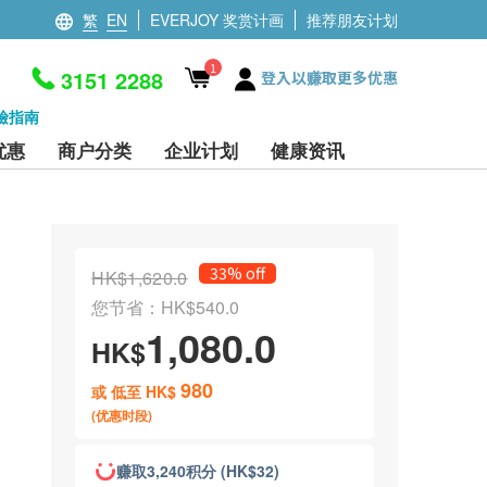
繁
EN
EVERJOY 奖赏计画
推荐朋友计划
1
3151 2288
登入以赚取更多优惠
檢指南
优惠
商户分类
企业计划
健康资讯
33% off
HK$1,620.0
您节省：HK$540.0
1,080.0
HK$
980
或 低至 HK$
(优惠时段)
赚取3,240积分 (HK$32)