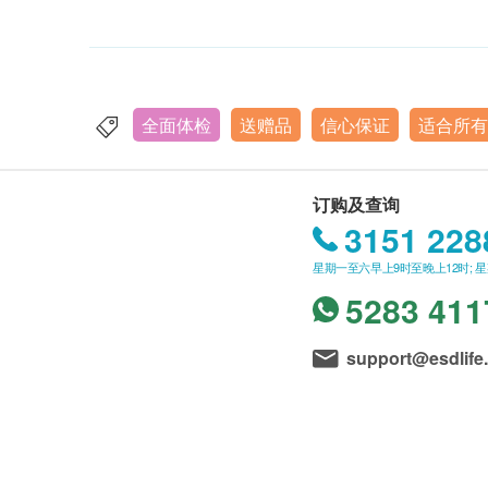
全面体检
送赠品
信心保证
适合所有
订购及查询
3151 228
星期一至六早上9时至晚上12时; 
5283 411
support@esdlife