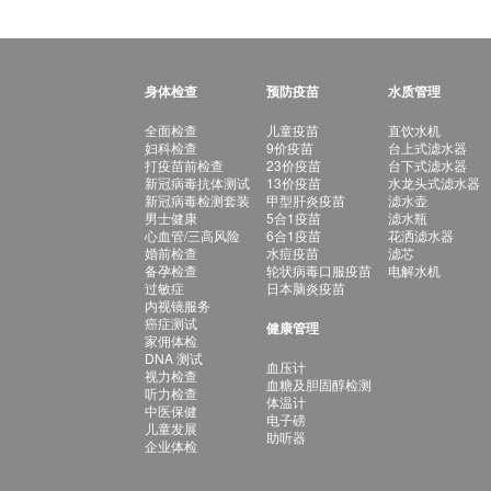
身体检查
预防疫苗
水质管理
全面检查
儿童疫苗
直饮水机
妇科检查
9价疫苗
台上式滤水器
打疫苗前检查
23价疫苗
台下式滤水器
新冠病毒抗体测试
13价疫苗
水龙头式滤水器
新冠病毒检测套装
甲型肝炎疫苗
滤水壶
男士健康
5合1疫苗
滤水瓶
心血管/三高风险
6合1疫苗
花洒滤水器
婚前检查
水痘疫苗
滤芯
备孕检查
轮状病毒口服疫苗
电解水机
过敏症
日本脑炎疫苗
内视镜服务
癌症测试
健康管理
家佣体检
DNA 测试
血压计
视力检查
血糖及胆固醇检测
听力检查
体温计
中医保健
电子磅
儿童发展
助听器
企业体检