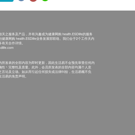
之服务及产品，并有兴趣成为健康网购 health.ESDlife的服务
康网购 health.ESDlife业务发展部联络。我们会于2个工作天内
多有关合作详情。
dlife.com
内所发表的全部内容为即时更新，因此生活易不会预先审查任何内
确性丶完整性及质量。此外，会员所发表的全部内容均属个人意
之言论及立场。如从而引起任何损失或法律纠纷，生活易概不负
生活易的免责声明。