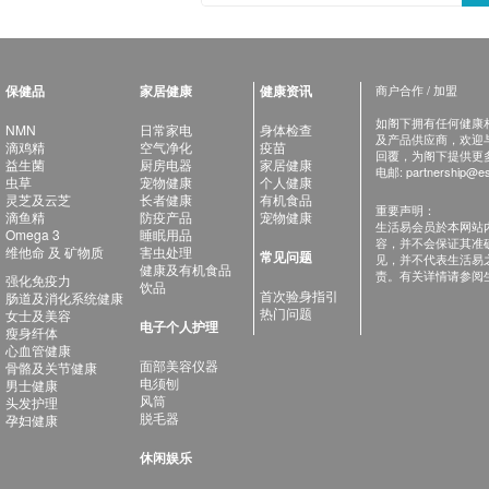
保健品
家居健康
健康资讯
商户合作 / 加盟
如阁下拥有任何健康相关
NMN
日常家电
身体检查
及产品供应商，欢迎与健
滴鸡精
空气净化
疫苗
回覆，为阁下提供更
益生菌
厨房电器
家居健康
电邮:
partnership@es
虫草
宠物健康
个人健康
灵芝及云芝
长者健康
有机食品
重要声明：
滴鱼精
防疫产品
宠物健康
生活易会员於本网站
Omega 3
睡眠用品
容，并不会保证其准
维他命 及 矿物质
害虫处理
常见问题
见，并不代表生活易
健康及有机食品
责。有关详情请参阅
强化免疫力
饮品
首次验身指引
肠道及消化系统健康
热门问题
女士及美容
电子个人护理
瘦身纤体
心血管健康
面部美容仪器
骨骼及关节健康
电须刨
男士健康
风筒
头发护理
脱毛器
孕妇健康
休闲娱乐