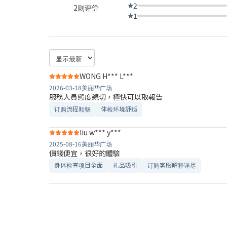
2
2则评价
1
WONG H*** L***
2026-03-18
美丽华广场
服務人員態度親切，極快可以取報告
订购流程顺畅
体检环境舒适​
liu w*** y***
2025-08-16
美丽华广场
價錢便宜，很好的體驗
身体检查项目全面
礼品吸引
订购客服解释详尽