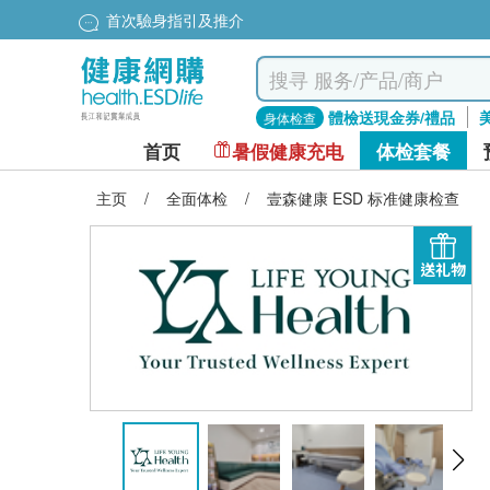
首次驗身指引及推介
體檢送現金券/禮品
身体检查
首页
暑假健康充电
体检套餐
主页
/
全面体检
/
壹森健康 ESD 标准健康检查
送礼物