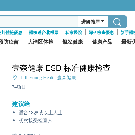
进阶搜寻
美邦體檢優惠
體檢送台北機票
私家醫院
婦科檢查優惠
新手體
预防疫苗
大湾区体检
银发健康
健康产品
最新
壹森健康 ESD 标准健康检查
Life Young Health 壹森健康
74项目
建议给
适合18岁或以上人士
初次接受检查人士