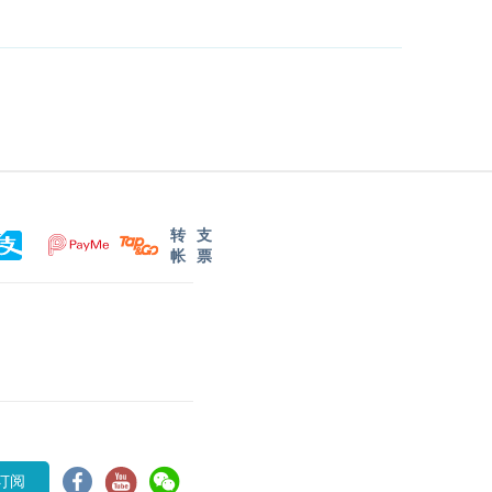
转
支
帐
票
订阅