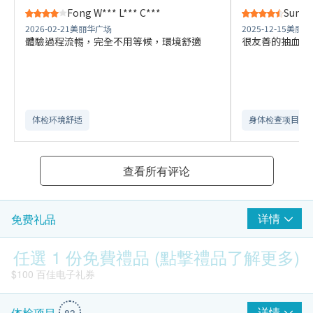
Fong W*** L*** C***
Sum S
2026-02-21
美丽华广场
2025-12-15
美丽华
體驗過程流𣈱，完全不用等候，環境舒適
很友善的抽血員
体检环境舒适​
身体检查项目全
查看所有评论
详情
免费礼品
任選 1 份免費禮品 (點撃禮品了解更多)
$100 百佳电子礼券
详情
体检项目
83