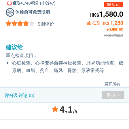
赚取4,740积分 (HK$47)
66% off
体检前可免费取消
1,580.0
HK$
1,280
或 低至 HK$
5则评价
(优惠时段)
HK$4,700.0
建议给
重点检查项目：
心脏检查、心律变异自律神经检查、肝肾功能检查、糖
尿病、血脂、贫血、痛风、骨骼、尿液常规等
展开所有
更少
评分及评论 (5)
4.1
/5