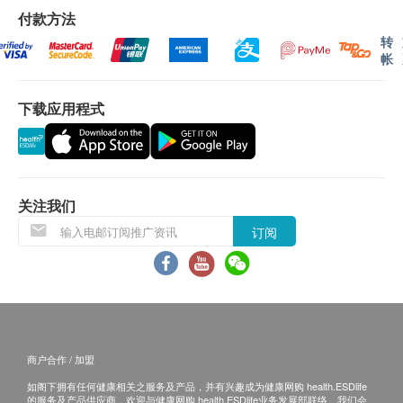
付款方法
血脂
如希望使用长者医疗券进行支付，请在订购前先联络
转
健康网购，以便我们为您做出相应的安排。
总胆固醇
帐
高密度胆固醇
年龄
低密度胆固醇
下载应用程式
身体检查计划只适用于18岁或以上人士。
三酸甘油脂
胆固醇/高密度胆固醇比率
糖尿
有效期
关注我们
身体检查计划有效期为12个月，客户必须于12个月内
血葡萄糖 (空腹)
(由确认付款日期起计) 接受有关服务，逾期作废。
订阅
肝功能
总胆红素
报告
碱性磷酸酶
进行健康检查后，一般情况下，需大概7-14个工作天
总蛋白质
跟进检查报告， 工作天不包括星期六、日及公众假
商户合作 / 加盟
白蛋白
期。 (指定性传染病检查计划的报告时间，请参考其
球蛋白
如阁下拥有任何健康相关之服务及产品，并有兴趣成为健康网购 health.ESDlife
产品页面)
的服务及产品供应商，欢迎与健康网购 health.ESDlife业务发展部联络。我们会