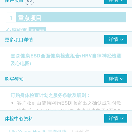
1
重点项目
心脏检查
重点项目
详情
更多项目详情
静态心电图
心律变异自律神经检查
壹森健康ESD全面健康检查组合(HRV自律神经检测
重点项目
及心电图)
HRV自律神经检测
$100 AEON 礼券
检查内容包括：
详情
购买须知
2
基本项目
心脏检查、心律变异自律神经检查、肝肾功能检查、
糖尿病、血脂、贫血、痛风、骨骼、尿液常规等
订购身体检查计划之服务条款及细则：
基本健康评估
客户收到由健康网购ESDlife寄出之确认成功付款
身高
电邮后，Life Young Health 壹森健康将于1至3个
体重
工作天内致电客户预约身体检查的时间及地点（预
详情
体检中心资料
脈搏
约或查询：2523 8308）。
Life Young Health 壹森健康
1 个地点
病历及健康问卷调查