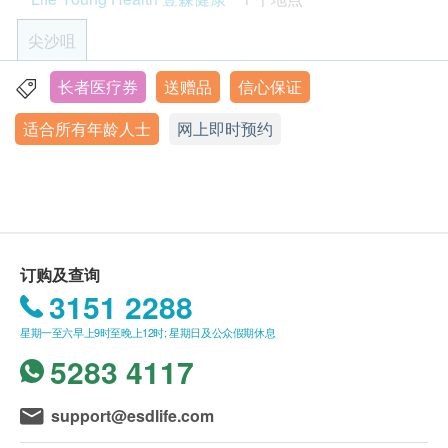
客户必须于预约当天出示身份证及出示订购确认信
身体质量指数
以确认身份。
尖沙咀
血压
订购一经确认，不设退款。
肥胖分析
$300 hutchgo.com 旅遊礼券
进行身体检查后，一般情况下，可于14个工作天内
长者医疗券
送赠品
信心保证
九龙尖沙咀弥敦道132号美丽华广场A座10楼1008室
获得验身报告。医护人员会致电客人预约时间听取
身体组合
适合所有年龄人士
星期一至六︰9:00a.m - 19:00p.m
网上即时预约
报告。
星期日及公众假期︰休息
体脂肪百分比
所有自选项目一经电话确认预约后，项目不得作出
蛋白质
更改。
身体水分总量
附加项目检验者必须跟计划检验者为同一人。
无机盐
客户进行服务前，应清楚并同意本公司所安排之服
体脂肪量
务及内容。
订购及查询
内脏脂肪
壹森健康(Life Young Health)保留随时更改或终止
3151 2288
基础代谢率
此服务的权利，恕不另行通知。
骨骼肌
星期一至六早上9时至晚上12时; 星期日及公众假期休息
如有任何争议，健康网购health.ESDlife 及壹森健
体重控制指引
5283 4117
康医疗有限公司 (Life Young Healthcare Limited)
腰臀比
保留最终决定权。
肥胖诊断
support@esdlife.com
基础代谢卡路里
使用长者医疗券