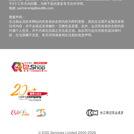
白蛋白及球蛋白比率 A/G Ratio
于2个工作天内回覆，为阁下提供更多有关合作详情。
亲身领取：亲身前往检验中心
电邮:
partnership@esdlife.com
谷丙转氨酵素
地点：尖沙咀美丽华A座1008室
谷草转氨酵素
重要声明：
生活易会员於本网站内所发表的全部内容为即时更新，因此生活易不会预先审查
丙种谷氨酸转移酵素
任何内容，并不会保证其准确性丶完整性及质量。此外，会员所发表的全部内容
医生讲解报告时间:
均属个人意见，并不代表生活易之言论及立场。如从而引起任何损失或法律纠
纷，生活易概不负责。有关详情请参阅生活易的免责声明。
肾功能
星期二及四 09:00-13:00 , 星期六 09:00-13:00
星期一，三，五15:00-18:00
肌酸酐
钾
钠
备注
尿素
客户若体检后3个月内不提取报告，所有报告一律
氯化物
作销毁处理及不会存底，额外索取报告复印需付行
估计肾丝球过滤速率
政费(另议)。
血液检查
所有身体检查并非作为医务诊断或治疗用途，如报
告有异常而需要医生写转介信, 不需要收取额外费
嗜碱性粒细胞
用。
嗜酸性粒细胞
如个别人士有特别医疗需求，会保留按情况征收额
红细胞平均血红素
外费用的权利。
红血球平均血红素浓度
© ESD Services Limited 2000-2026