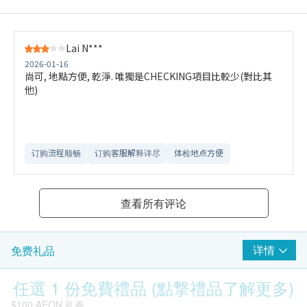
Lai N***
2026-01-16
尚可, 地點方便, 乾淨. 唯獨是CHECKING項目比較少(對比其
他)
订购流程顺畅
订购客服解释详尽
体检地点方便
查看所有评论
详情
免费礼品
任選 1 份免費禮品 (點撃禮品了解更多)
$100 AEON 礼券