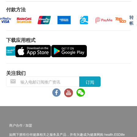
基础代谢卡路里
付款方法
血液检查
使用长者医疗券
转
帐
如希望使用长者医疗券进行支付，请在订购前先联络
嗜碱性粒细胞
健康网购，以便我们为您做出相应的安排。
嗜酸性粒细胞
下载应用程式
红细胞平均血红素
年龄
红血球平均血红素浓度
身体检查计划只适用于18岁或以上人士。
红细胞比容
血小板数目
关注我们
红血球计数
有效期
红血球分佈宽度
订阅
身体检查计划有效期为12个月，客户必须于12个月内
中性白血球
(由确认付款日期起计) 接受有关服务，逾期作废。
单核白血球
紅血球平均體積
血紅素
报告
淋巴球绝对计数
商户合作 / 加盟
进行健康检查后，一般情况下，需大概7-14个工作天
白血球
跟进检查报告， 工作天不包括星期六、日及公众假
如阁下拥有任何健康相关之服务及产品，并有兴趣成为健康网购 health.ESDlife