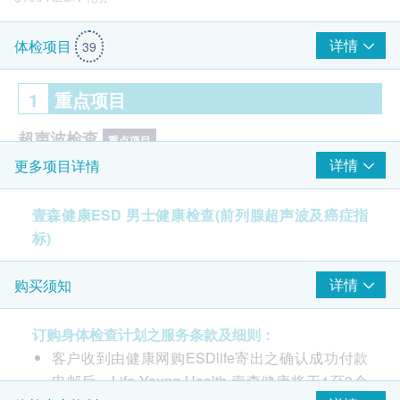
详情
体检项目
39
1
重点项目
超声波检查
重点项目
详情
更多项目详情
前列腺超声波- 只限男士
癌症指标
壹森健康ESD 男士健康检查(前列腺超声波及癌症指
重点项目
标)
前列腺癌抗原
$100 百佳电子礼券
详情
购买须知
2
基本项目
订购身体检查计划之服务条款及细则：
基本健康评估
客户收到由健康网购ESDlife寄出之确认成功付款
血压
电邮后，Life Young Health 壹森健康将于1至3个