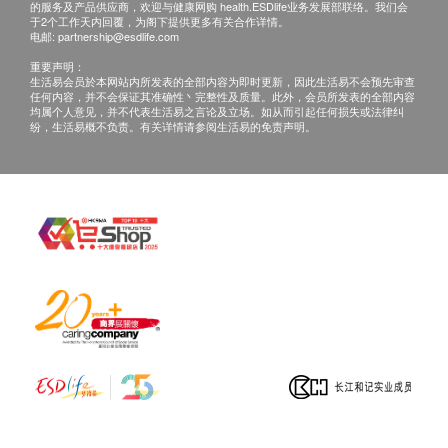
血型
的服务及产品供应商，欢迎与健康网购 health.ESDlife业务发展部联络。我们会
期。 (指定性传染病检查计划的报告时间，请参考其
于2个工作天内回覆，为阁下提供更多有关合作详情。
电邮:
partnership@esdlife.com
产品页面)
恒河猴因子
重要声明：
亲身领取：亲身前往检验中心
生活易会员於本网站内所发表的全部内容为即时更新，因此生活易不会预先审查
血管硬度检查
地点：尖沙咀美丽华A座1008室
任何内容，并不会保证其准确性丶完整性及质量。此外，会员所发表的全部内容
均属个人意见，并不代表生活易之言论及立场。如从而引起任何损失或法律纠
纷，生活易概不负责。有关详情请参阅生活易的免责声明。
中心动脉硬化程度指标
医生讲解报告时间:
上臂动脉硬化程度指标
星期二及四 09:00-13:00 , 星期六 09:00-13:00
报告
星期一，三，五15:00-18:00
专业营养建议
专业医护人员讲解报告
备注
客户若体检后3个月内不提取报告，所有报告一律
作销毁处理及不会存底，额外索取报告复印需付行
政费(另议)。
所有身体检查并非作为医务诊断或治疗用途，如报
告有异常而需要医生写转介信, 不需要收取额外费
用。