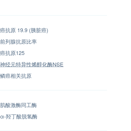
癌抗原 19.9 (胰脏癌)
前列腺抗原比率
癌抗原125
神经元特异性烯醇化酶NSE
鳞癌相关抗原
肌酸激酶同工酶
α-羟丁酸脱氢酶