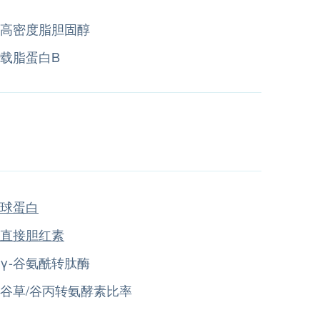
高密度脂胆固醇
载脂蛋白B
球蛋白
直接胆红素
γ-谷氨酰转肽酶
谷草/谷丙转氨酵素比率