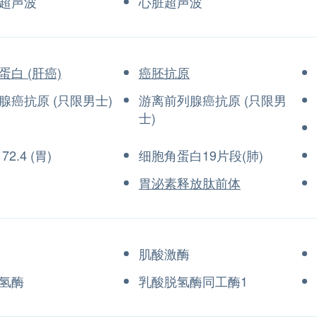
超声波
心脏超声波
蛋白 (肝癌)
癌胚抗原
腺癌抗原 (只限男士)
游离前列腺癌抗原 (只限男
士)
2.4 (胃)
细胞角蛋白19片段(肺)
胃泌素释放肽前体
肌酸激酶
氢酶
乳酸脱氢酶同工酶1