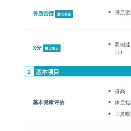
骨质密
骨质密度
重点项目
双侧膝
X光
重点项目
片）
2
基本项目
身高
基本健康评估
体质指
耳鼻喉