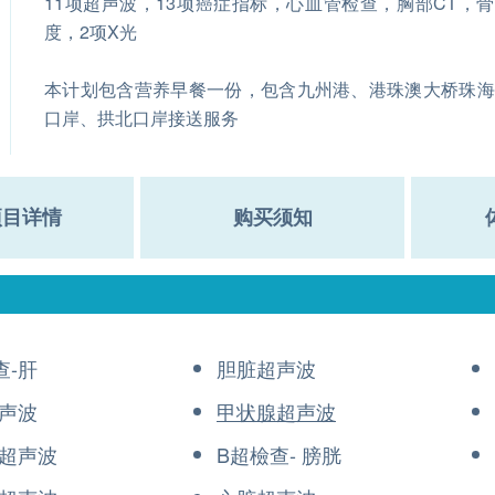
11项超声波，13项癌症指标，心血管检查，胸部CT，
度，2项X光
本计划包含营养早餐一份，包含九州港、港珠澳大桥珠海
口岸、拱北口岸接送服务
项目详情
购买须知
查-肝
胆脏超声波
声波
甲状腺超声波
超声波
B超檢查- 膀胱