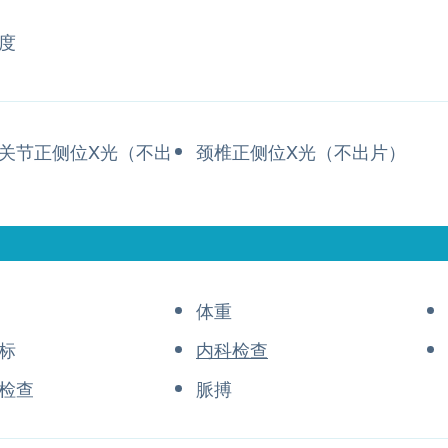
度
关节正侧位X光（不出
颈椎正侧位X光（不出片）
体重
标
内科检查
检查
脈搏