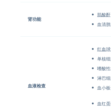
肌酸酐
肾功能
血清胱
红血球
单核细
嗜酸性
淋巴细
血液检查
血小板
血红蛋