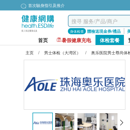
首次驗身指引及推介
體檢送現金券/禮品
身体检查
首页
暑假健康充电
体检套餐
主页
/
男士体检（大湾区）
/
奥乐医院男士尊尚体