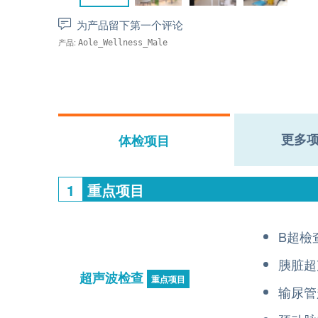
为产品留下第一个评论
产品:
Aole_Wellness_Male
更多
体检项目
1
重点项目
B超檢
胰脏超
超声波检查
重点项目
输尿管