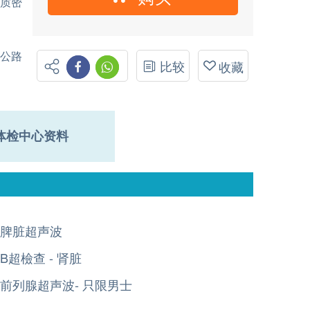
骨质密
公路
比较
收藏
体检中心资料
脾脏超声波
B超檢查 - 肾脏
前列腺超声波- 只限男士