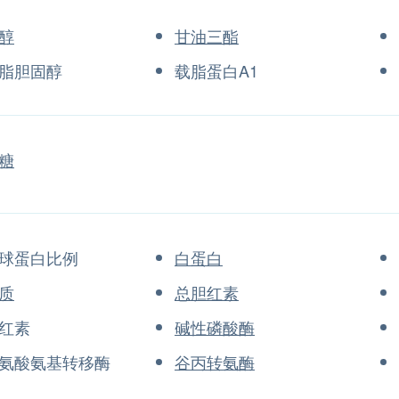
醇
甘油三酯
脂胆固醇
载脂蛋白A1
糖
球蛋白比例
白蛋白
质
总胆红素
红素
碱性磷酸酶
氨酸氨基转移酶
谷丙转氨酶