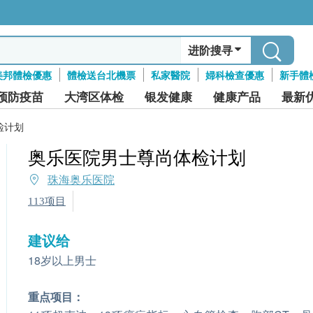
进阶搜寻
美邦體檢優惠
體檢送台北機票
私家醫院
婦科檢查優惠
新手體
预防疫苗
大湾区体检
银发健康
健康产品
最新
检计划
奥乐医院男士尊尚体检计划
珠海奥乐医院
113项目
建议给
18岁以上男士
重点项目：