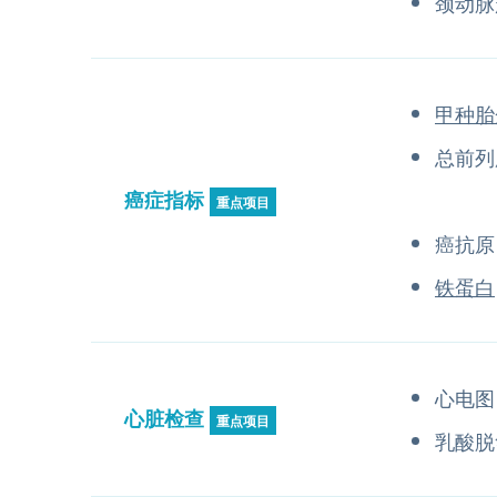
颈动脉
甲种胎
总前列
癌症指标
重点项目
癌抗原 7
铁蛋白
心电图
心脏检查
重点项目
乳酸脱