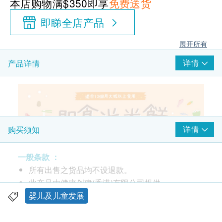
本店购物满$350即享
免费送货
即睇全店产品
展开所有
详情
产品详情
详情
购买须知
一般条款 ：
所有出售之货品均不设退款。
此产品由健康创建(香港)有限公司提供。
如有任何争议，健康创建(香港)有限公司及健康网
婴儿及儿童发展
购 Health.ESDlife 保留最终决议权。