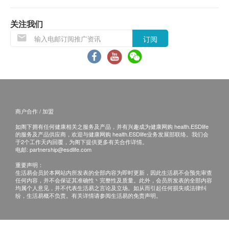
退换条款 ：
无防腐剂、无色素、无调味料。
当顾客收取已订购之货品时，有责任检查货品是否
关注我们
有损毁情况，一经确认签收，恕不接受退换。
服用方法
订阅
退换产品必须包装完整，如退换之产品有任何残缺
将整包产品放入水中加热3分钟, 再加入白饭或面条一
或过期退回，供应商有权不受理。
拼食用。适合6-36个月。
如有其他损坏或遗漏查询，顾客必须保留有效收据
正本，并于送货后3个工作天内按下列方式联络 健
成份
康创建(香港)有限公司 客户服务部跟进。
水、鸡肉、洋葱、马铃薯、粟米粉、胡萝卜、酱油、
商户合作 / 加盟
电邮: info@babybasic.com.hk
盐麴
如阁下拥有任何健康相关之服务及产品，并有兴趣成为健康网购 health.ESDlife
查询热线: 35636236
的服务及产品供应商，欢迎与健康网购 health.ESDlife业务发展部联络。我们会
于2个工作天内回覆，为阁下提供更多有关合作详情。
电邮:
partnership@esdlife.com
重要声明：
生活易会员於本网站内所发表的全部内容为即时更新，因此生活易不会预先审查
任何内容，并不会保证其准确性丶完整性及质量。此外，会员所发表的全部内容
均属个人意见，并不代表生活易之言论及立场。如从而引起任何损失或法律纠
纷，生活易概不负责。有关详情请参阅生活易的免责声明。