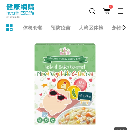
1
体检套餐
预防疫苗
大湾区体检
宠物健