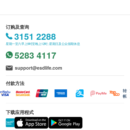
送货条款：
购买健康创建(香港)有限公司产品总额满
HK$350，即可享本地免费送货服务。 账单总额未
订购及查询
满HK$350需附加HK$50运费。
3151 2288
我们将于确定订单后3-4个工作天内安排发货。
星期一至六早上9时至晚上12时; 星期日及公众假期休息
不排除运送时间会因节日而有所影响。 当八号烈
5283 4117
风讯号悬挂或黑色暴雨警告生效时，送货服务时间
将会延迟。
所有订单须视乎相关货品的供应情况再作最后确
support@esdlife.com
认。 倘若生活易未能提供任何订单上的货品，生
活易有权拒绝接受该订单，并且会于送货前透过电
付款方法
话或电邮通知顾客再作安排。
转
帐
保用条款 ：
下载应用程式
货品质量保证，于顾客收到产品当日起计，食用期
应最少有6个月或以上。
功效