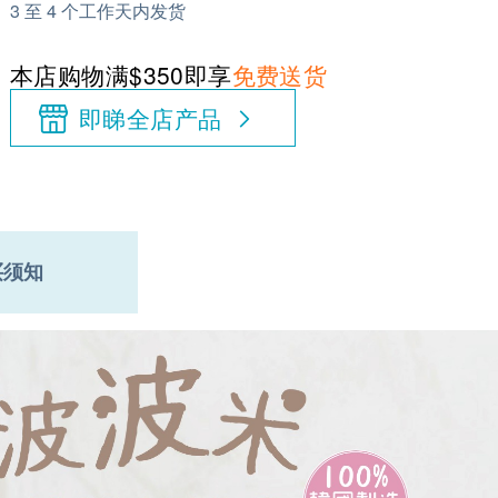
3 至 4 个工作天内发货
本店购物满$350即享
免费送货
即睇全店产品
买须知