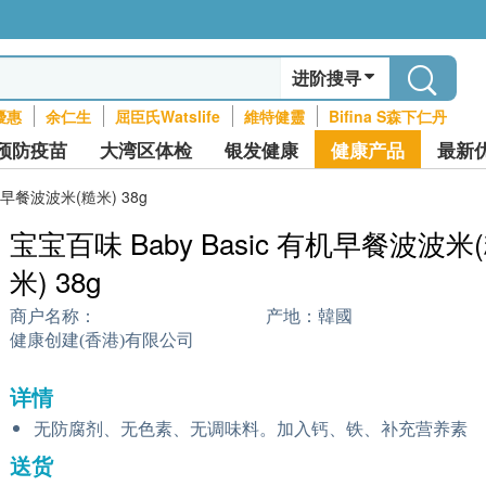
进阶搜寻
優惠
余仁生
屈臣氏Watslife
維特健靈
Bifina S森下仁丹
预防疫苗
大湾区体检
银发健康
健康产品
最新
有机早餐波波米(糙米) 38g
宝宝百味 Baby Basic 有机早餐波波米
米) 38g
商户名称：
产地：
韓國
健康创建(香港)有限公司
详情
无防腐剂、无色素、无调味料。加入钙、铁、补充营养素
送货