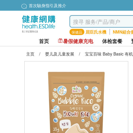
首次驗身指引及推介
屈臣氏水機
NMN組合
保健品
首页
暑假健康充电
体检套餐
主页
/
婴儿及儿童发展
/
宝宝百味 Baby Basic 