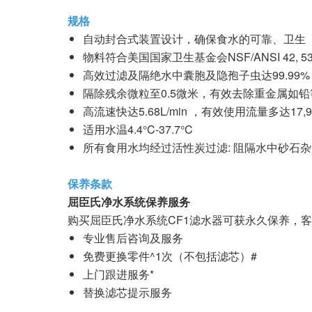
规格
自动封合式装置设计，确保食水的可靠、卫生
物料符合美国国家卫生基金会NSF/ANSI 42, 
高效过滤及隔绝水中囊胞及隐孢子虫达99.99%
隔除残余微粒至0.5微米，有效去除重金属如铅等
高流速快达5.68L/min ，有效使用流量多达17,9
适用水温4.4°C-37.7°C
所有食用水均经过活性炭过滤: 阻隔水中砂石
保养条款
屈臣氏净水系统保养服务
购买屈臣氏净水系统CF1滤水器可获永久保养，客
专业售后咨询及服务
免费更换零件^1次（不包括滤芯）#
上门跟进服务*
替换滤芯提示服务