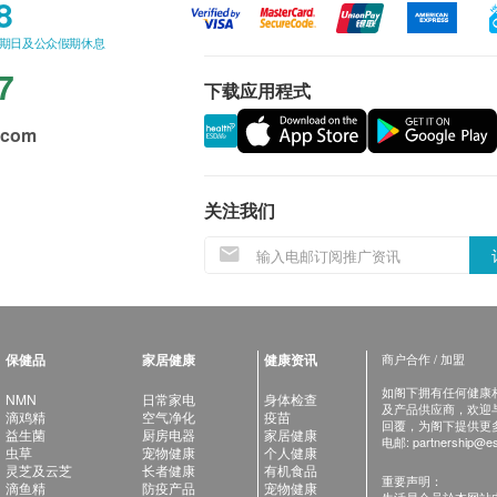
8
星期日及公众假期休息
7
下载应用程式
.com
关注我们
保健品
家居健康
健康资讯
商户合作 / 加盟
如阁下拥有任何健康相关
NMN
日常家电
身体检查
及产品供应商，欢迎与健
滴鸡精
空气净化
疫苗
回覆，为阁下提供更
益生菌
厨房电器
家居健康
电邮:
partnership@es
虫草
宠物健康
个人健康
灵芝及云芝
长者健康
有机食品
重要声明：
滴鱼精
防疫产品
宠物健康