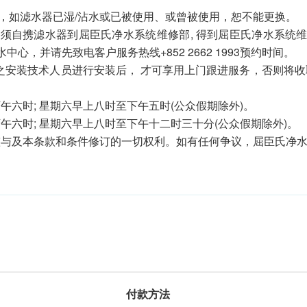
性邮寄服务，如滤水器已湿/沾水或已被使用、或曾被使用，恕不能更换。
须自携滤水器到屈臣氏净水系统维修部, 得到屈臣氏净水系统维
，并请先致电客户服务热线+852 2662 1993预约时间。
之安装技术人员进行安装后， 才可享用上门跟进服务，否则将
六时; 星期六早上八时至下午五时(公众假期除外)。
六时; 星期六早上八时至下午十二时三十分(公众假期除外)。
整与及本条款和条件修订的一切权利。如有任何争议，屈臣氏净
付款方法