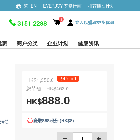
繁
EN
EVERJOY 奖赏计画
推荐朋友计划
1
3151 2288
登入以赚取更多优惠
优惠
商户分类
企业计划
健康资讯
34% off
HK$1,350.0
您节省：HK$462.0
888.0
HK$
赚取888积分 (HK$8)
污染