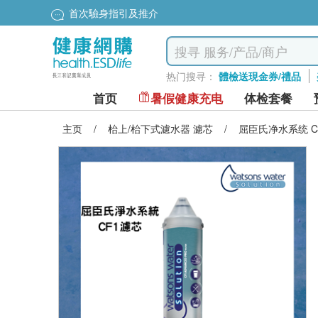
首次驗身指引及推介
热门搜寻：
體檢送現金券/禮品
首页
暑假健康充电
体检套餐
主页
/
枱上/枱下式濾水器 濾芯
/
屈臣氏净水系统 C