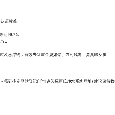
53认证标准
达99.7%
79L
杂质及悬浮物，有效去除重金属如铅、农药残毒、异臭味及氯
人需到指定网站登记(详情参阅屈臣氏净水系统网址) 建议保留