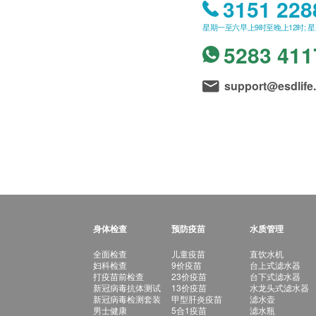
3151 228
星期一至六早上9时至晚上12时; 
5283 411
support@esdlife
身体检查
预防疫苗
水质管理
全面检查
儿童疫苗
直饮水机
妇科检查
9价疫苗
台上式滤水器
打疫苗前检查
23价疫苗
台下式滤水器
新冠病毒抗体测试
13价疫苗
水龙头式滤水器
新冠病毒检测套装
甲型肝炎疫苗
滤水壶
男士健康
5合1疫苗
滤水瓶