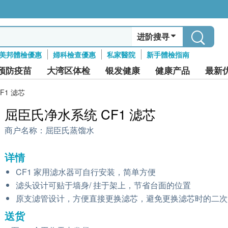
进阶搜寻
美邦體檢優惠
婦科檢查優惠
私家醫院
新手體檢指南
预防疫苗
大湾区体检
银发健康
健康产品
最新
F1 滤芯
屈臣氏净水系统 CF1 滤芯
商户名称：
屈臣氏蒸馏水
详情
CF1 家用滤水器可自行安装，简单方便
滤头设计可贴于墙身/ 挂于架上，节省台面的位置
原支滤管设计，方便直接更换滤芯，避免更换滤芯时的二次
送货