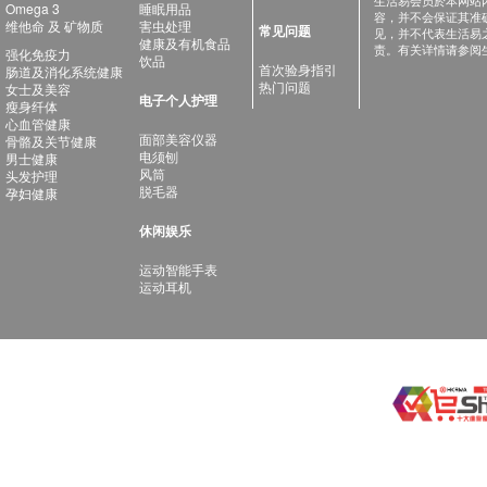
生活易会员於本网站
Omega 3
睡眠用品
容，并不会保证其准
维他命 及 矿物质
害虫处理
常见问题
见，并不代表生活易
健康及有机食品
责。有关详情请参阅
强化免疫力
饮品
首次验身指引
肠道及消化系统健康
热门问题
女士及美容
电子个人护理
瘦身纤体
心血管健康
面部美容仪器
骨骼及关节健康
电须刨
男士健康
风筒
头发护理
脱毛器
孕妇健康
休闲娱乐
运动智能手表
运动耳机