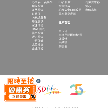
心血管/三高风险
6合1疫苗
花洒滤水器
婚前检查
水痘疫苗
滤芯
备孕检查
轮状病毒口服疫苗
电解水机
过敏症
日本脑炎疫苗
内视镜服务
癌症测试
健康管理
家佣体检
DNA 测试
血压计
视力检查
血糖及胆固醇检测
听力检查
体温计
中医保健
电子磅
儿童发展
助听器
企业体检