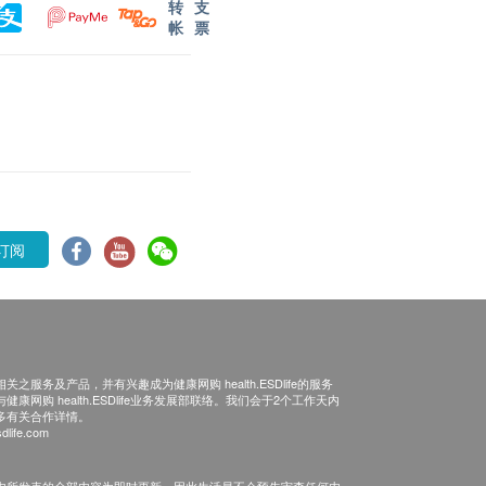
转
支
帐
票
订阅
之服务及产品，并有兴趣成为健康网购 health.ESDlife的服务
康网购 health.ESDlife业务发展部联络。我们会于2个工作天内
多有关合作详情。
dlife.com