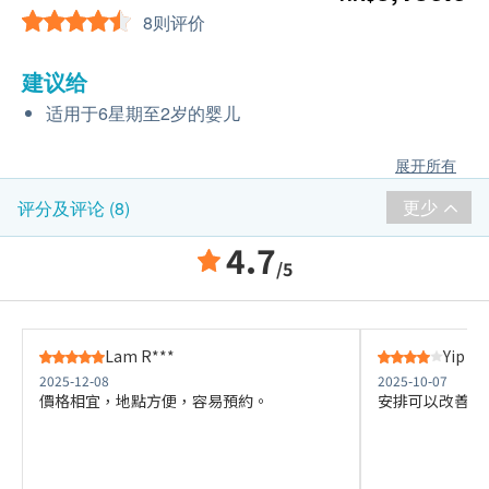
8则评价
建议给
适用于6星期至2岁的婴儿
展开所有
更少
评分及评论 (8)
4.7
/5
Lam R***
Yip K*
2025-12-08
2025-10-07
價格相宜，地點方便，容易預約。
安排可以改善，