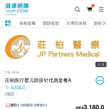
1
体检套餐
预防疫苗
大湾区体检
宠物健
1 / 5
产品:
JP25A
庄柏医疗婴儿防疫针优惠套餐A
莊柏医疗
3项目
赚取3,180积分 (HK$31)
3,180.0
HK$