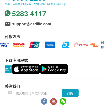
进行健康检查后，一般情况下，需大概7-10个工作
所有疫苗均在本中心注射，为宝宝提供升级保护。这
星期一至六早上9时至晚上12时; 星期日及公众假期休息
天跟进检查报告， 工作天不包括星期六、日及公
是最全面的优质疫苗计画，爸妈更感安心。
5283 4117
众假期。 轮侯报告讲解时间会因应不同情况 (如个
* 此项交易必须经医生评估是否适合进行疫苗注射。
别化验项目所需时间或客人指明特定时段) 而有所
如医生认为不适合注射疫苗，将取消此计划的服务，
support@esdlife.com
延长。
(安心注射疫苗计划需10-14个工作天由医生
全数费用退回。
讲解报告)
付款方法
A. 本地/海外客户
转
帐
(1) 亲身领取：亲身前往各诊所
(2) 电话讲解报告 (自取报告)
下载应用程式
B. 国内客户
(1) 亲身领取：亲身前往检验中心
(2)客人另回电听取报告 (自取报告)
关注我们
备注：
订阅
如果客户已完成电话或面解服务,若再要求讲解,需
另外收取$230解析报告费。