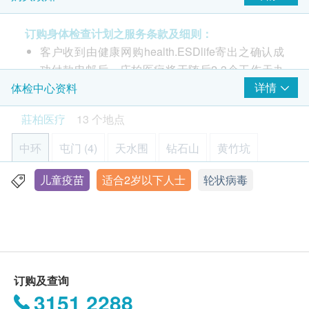
口服轮状病毒疫苗(Rotarix) 2剂 或（RotaTeq）3剂
(Rotarix)口服轮状病毒疫苗
订购身体检查计划之服务条款及细则：
疫苗注射
4针+ 2剂口服(家长可选择服用3 剂口服轮状疫苗)
客户收到由健康网购health.ESDlife寄出之确认成
乙型流感嗜血杆菌疫苗 4针
功付款电邮后，庄柏医疗将于随后2-3个工作天办
2个月：
公时间内，致电客户预约身体检查的时间及地点。
详情
体检中心资料
乙型流感嗜血杆菌( 第一针)
本身体检查计划有效期为1年，客户必须于1年内
莊柏医疗
13 个地点
口服轮状病毒疫苗( 第一剂)
(由确认付款日期起计) 接受有关检查，客户需提前
4个月：
1个月预约相关检查，逾期作废。
中环
屯门 (4)
天水围
钻石山
黄竹坑
乙型流感嗜血杆菌( 第二针)
口服轮状病毒疫苗( 第二剂)
疫苗注射
（不包括新冠疫苗相关计划）
：
儿童疫苗
适合2岁以下人士
轮状病毒
元朗
旺角
佐敦
荃湾
上水
6个月：
此项交易必须经医生评估是否适合进行疫苗注射
乙型流感嗜血杆菌( 第三针)
（不包括新冠疫苗相关计划）
。如医生认为不适合
中环干诺道中30-32号莊士大厦1楼101室
口服轮状病毒疫苗( 第三剂)
注射疫苗，将取消此计划的服务，全数费用退回。
显示地图
18个月：
疫苗注射均由注册医生/医护人员负责。
乙型流感嗜血杆菌( 第四针)
星期一、二、四至五
9:00am – 1:00pm
订购及查询
星期三
9:00am – 1:00pm, 3:00pm – 7:00pm(
隔星期
)
3151 2288
星期六、日及公众假期 休息
报告：