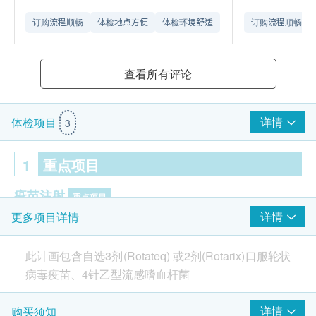
订购流程顺畅
体检地点方便
体检环境舒适​
订购流程顺畅
查看所有评论
详情
体检项目
3
1
重点项目
疫苗注射
重点项目
详情
更多项目详情
由注册医生负责注射程序
此计画包含自选3剂(Rotateq) 或2剂(Rotarix)口服轮状
2
基本项目
病毒疫苗、4针乙型流感嗜血杆菌
口服疫苗
二选一项目
: 3剂(Rotateq)口服轮状病毒疫苗 或
详情
2剂
购买须知