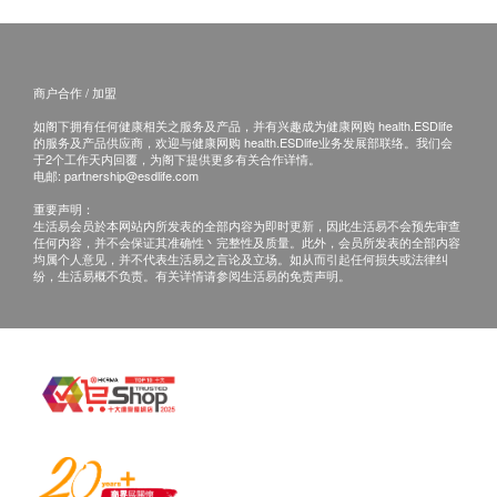
客户若体检后3个月内不提取报告，所有报告一律
作销毁处理及不会存底，客户如需额外索取报告複
印本 (体检后3个月内)，将收取$150行政费。注
商户合作 / 加盟
意：複印本报告未必完整。
所有身体检查并非作为医务诊断或治疗用途，如需
如阁下拥有任何健康相关之服务及产品，并有兴趣成为健康网购 health.ESDlife
的服务及产品供应商，欢迎与健康网购 health.ESDlife业务发展部联络。我们会
撰写医生转介信，将作额外收费$230。
于2个工作天内回覆，为阁下提供更多有关合作详情。
电邮:
partnership@esdlife.com
如有争议，健康网购health.ESDlife 及庄柏医疗保
重要声明：
留最后决定权。
生活易会员於本网站内所发表的全部内容为即时更新，因此生活易不会预先审查
任何内容，并不会保证其准确性丶完整性及质量。此外，会员所发表的全部内容
均属个人意见，并不代表生活易之言论及立场。如从而引起任何损失或法律纠
免责声明：
纷，生活易概不负责。有关详情请参阅生活易的免责声明。
所有健康检查/服务并非作为医务诊断或治疗用
途。当阁下身体健康出现任何疾病征兆时，应立即
咨询有认可资格的医生，作出诊断及治疗。
本服务/产品由商户提供。生活易【健康网购
health.ESDlife】并没有经营或提供本服务/产品。
有关此服务/产品的错漏或延误，或因使用此服务/
产品而引致的损失、损害、受伤或法律诉讼，健康