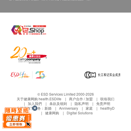
途。当阁下身体健康出现任何疾病征兆时，应立即
咨询有认可资格的医生，作出诊断及治疗。
本服务/产品由商户提供。生活易【健康网购
health.ESDlife】并没有经营或提供本服务/产品。
有关此服务/产品的错漏或延误，或因使用此服务/
产品而引致的损失、损害、受伤或法律诉讼，健康
网购health.ESDlife概不负责。一切有关的索偿或
查询，须向提供服务之体检中心或商户提出。
© ESD Services Limited 2000-2026
关于健康网购 health.ESDlife
商户合作 / 加盟
联络我们
加入我們
条款及细则
隐私声明
免责声明
生活易旗下业务：
新婚
Anniversary
家庭
healthyD
健康网购
Digital Solutions