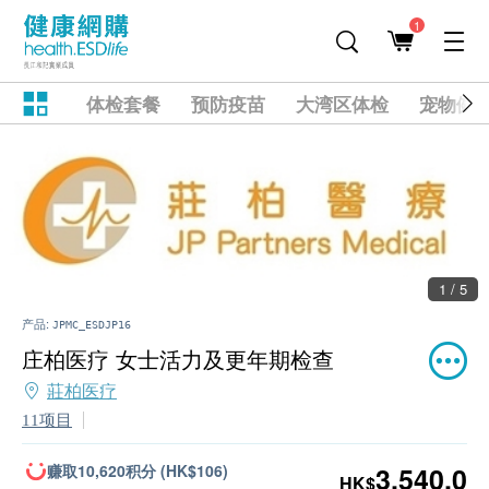
1
体检套餐
预防疫苗
大湾区体检
宠物健
1 / 5
产品:
JPMC_ESDJP16
庄柏医疗 女士活力及更年期检查
莊柏医疗
11项目
赚取10,620积分 (HK$106)
3,540.0
HK$