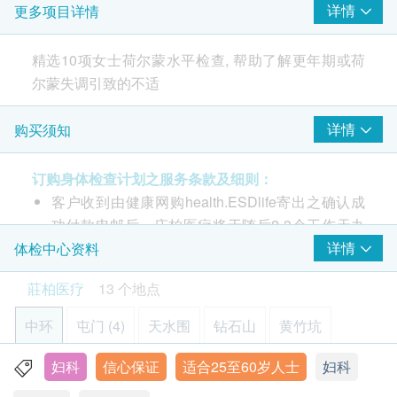
详情
更多项目详情
雌二醇
卵泡兴奋剂
精选10项女士荷尔蒙水平检查, 帮助了解更年期或荷
皮质醇
尔蒙失调引致的不适
硫酸脱氢表雄酮
胰岛素样生因子
详情
购买须知
黄体生成激素
都市人生活压力大及节奏急速,不良作息时间容易为身
黄孕酮
体带来庞大负担。
催乳激素
订购身体检查计划之服务条款及细则：
荷尔蒙不平衡与妇女活力息息相关。
游离甲状腺素
客户收到由健康网购health.ESDlife寄出之确认成
监测相关指数有助你尽早发现身体平衡, 及早改变生活
促甲状腺激素
功付款电邮后，庄柏医疗将于随后2-3个工作天办
习惯重拾活力。
公时间内，致电客户预约身体检查的时间及地点。
详情
体检中心资料
报告
本身体检查计划有效期为1年，客户必须于1年内
莊柏医疗
13 个地点
医生讲解报告
(由确认付款日期起计) 接受有关检查，客户需提前
1个月预约相关检查，逾期作废。
中环
屯门 (4)
天水围
钻石山
黄竹坑
疫苗注射
（不包括新冠疫苗相关计划）
：
妇科
信心保证
适合25至60岁人士
妇科
元朗
旺角
佐敦
荃湾
上水
此项交易必须经医生评估是否适合进行疫苗注射