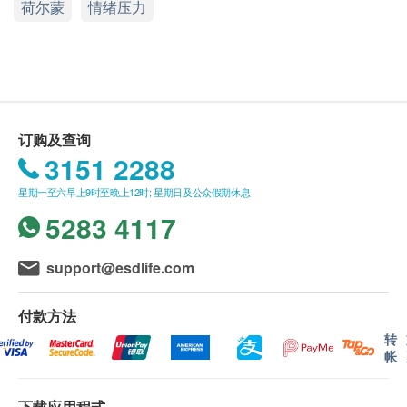
荷尔蒙
情绪压力
（不包括新冠疫苗相关计划）
。如医生认为不适合
中环干诺道中30-32号莊士大厦1楼101室
注射疫苗，将取消此计划的服务，全数费用退回。
显示地图
疫苗注射均由注册医生/医护人员负责。
星期一、二、四至五
9:00am – 1:00pm
星期三
9:00am – 1:00pm, 3:00pm – 7:00pm(
隔星期
)
星期六、日及公众假期 休息
报告：
订购及查询
进行健康检查后，一般情况下，需大概7-10个工作
3151 2288
天跟进检查报告， 工作天不包括星期六、日及公
星期一至六早上9时至晚上12时; 星期日及公众假期休息
众假期。 轮侯报告讲解时间会因应不同情况 (如个
5283 4117
别化验项目所需时间或客人指明特定时段) 而有所
延长。
(安心注射疫苗计划需10-14个工作天由医生
support@esdlife.com
讲解报告)
A. 本地/海外客户
付款方法
(1) 亲身领取：亲身前往各诊所
转
(2) 电话讲解报告 (自取报告)
帐
B. 国内客户
下载应用程式