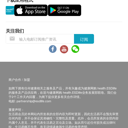
(1) 亲身领取：亲身前往检验中心
(2)客人另回电听取报告 (自取报告)
备注：
关注我们
如果客户已完成电话或面解服务,若再要求讲解,需
另外收取$230解析报告费。
订阅
客户若体检后3个月内不提取报告，所有报告一律
作销毁处理及不会存底，客户如需额外索取报告複
印本 (体检后3个月内)，将收取$150行政费。注
意：複印本报告未必完整。
所有身体检查并非作为医务诊断或治疗用途，如需
商户合作 / 加盟
撰写医生转介信，将作额外收费$230。
如阁下拥有任何健康相关之服务及产品，并有兴趣成为健康网购 health.ESDlife
如有争议，健康网购health.ESDlife 及庄柏医疗保
的服务及产品供应商，欢迎与健康网购 health.ESDlife业务发展部联络。我们会
于2个工作天内回覆，为阁下提供更多有关合作详情。
留最后决定权。
电邮:
partnership@esdlife.com
重要声明：
免责声明：
生活易会员於本网站内所发表的全部内容为即时更新，因此生活易不会预先审查
任何内容，并不会保证其准确性丶完整性及质量。此外，会员所发表的全部内容
所有健康检查/服务并非作为医务诊断或治疗用
均属个人意见，并不代表生活易之言论及立场。如从而引起任何损失或法律纠
纷，生活易概不负责。有关详情请参阅生活易的免责声明。