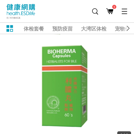
1
体检套餐
预防疫苗
大湾区体检
宠物健