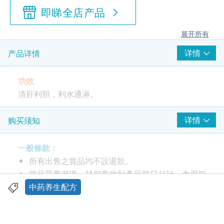
即睇全店产品
展开所有
详情
产品详情
功效
清肝利胆，利水通淋。
中成药注册编号: HKP-15636
详情
购买须知
服用方法
一般條款：
成人每日二次，每次一粒或按照医生指示服用。
所有出售之貨品均不設退款。
貨品質量保證，於顧客收到產品當日起計，食用期
成份
應最少有12個月或以上。
中药养生配方
金钱草、海金沙、天葵子、泽泻、石韦
此產品由 鴻運貿易(國際)有限公司 提供。
如有任何爭議，鴻運貿易(國際)有限公司 及 健康網