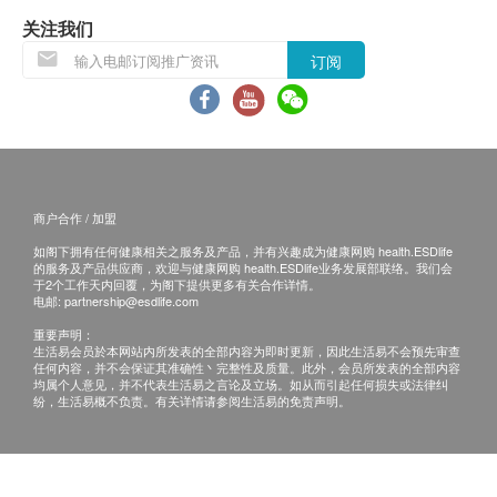
不排除運送時間會因節日而有所影響。當八號烈風
关注我们
訊號懸掛或黑色暴雨警告生效時，送貨服務時間將
订阅
會延遲。
所有訂單須視乎相關貨品的供應情況再作最後確
認。倘若健康網購health.ESDlife未能提供任何訂
單上的貨品，健康網購health.ESDlife有權拒絕接
受該訂單，並且會於送貨前透過電話或電郵通知顧
商户合作 / 加盟
客再作安排。
如阁下拥有任何健康相关之服务及产品，并有兴趣成为健康网购 health.ESDlife
的服务及产品供应商，欢迎与健康网购 health.ESDlife业务发展部联络。我们会
退換條款：
于2个工作天内回覆，为阁下提供更多有关合作详情。
电邮:
partnership@esdlife.com
當顧客收取已訂購之貨品時，有責任檢查貨品是否
重要声明：
有損毀情況，一經確認簽收，恕不接受退換。
生活易会员於本网站内所发表的全部内容为即时更新，因此生活易不会预先审查
任何内容，并不会保证其准确性丶完整性及质量。此外，会员所发表的全部内容
退換產品必須包裝完整，如退換之產品有任何殘缺
均属个人意见，并不代表生活易之言论及立场。如从而引起任何损失或法律纠
或過期退回，供應商有權不受理。
纷，生活易概不负责。有关详情请参阅生活易的免责声明。
如有其他損壞或遺漏查詢，顧客必須保留有效收據
正本，並於送貨後3個工作天內按下列方式聯絡 鴻
運貿易(國際)有限公司 客戶服務部跟進。