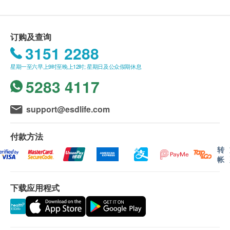
購health.ESDlife保留最終決議權。
送貨條款：
订购及查询
购买 鴻運貿易(國際)有限公司 产品总额满
3151 2288
HK$500，即可享本地免费送货服务。 账单总额未
星期一至六早上9时至晚上12时; 星期日及公众假期休息
满HK$500需附加HK$30运费。
5283 4117
送货服务不适用于偏远地区及离岛(例如马湾、机
场、愉景湾、等地区)
我們將於確定訂單後1-3個工作天內安排發貨。
support@esdlife.com
本公司之农历新年假期将会于2026年2月16日(年廿
九)至2月24日(年初八)休息9天。直至2月25日(年初九)
付款方法
则一切正常运作。
转
帐
农历新年送货安排:
年假前最后下单及出货日期: 2026年2月12日 (年
下载应用程式
廿五)
新年期间，客人可照常下单购物，惟于此日期后确
定之订单，将会于年假过后2月25日按下单时间先
后再发货，如有不便，敬请原谅。