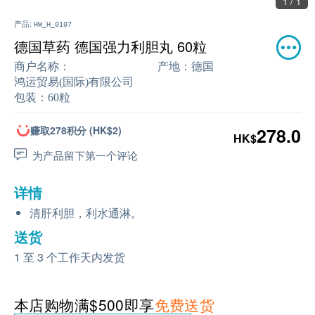
1 / 1
产品:
HW_H_0107
德国草药 德国强力利胆丸 60粒
商户名称：
产地：
德国
鸿运贸易(国际)有限公司
包装：
60粒
赚取278积分 (HK$2)
278.0
HK$
为产品留下第一个评论
详情
清肝利胆，利水通淋。
送货
1 至 3 个工作天内发货
本店购物满$500即享
免费送货