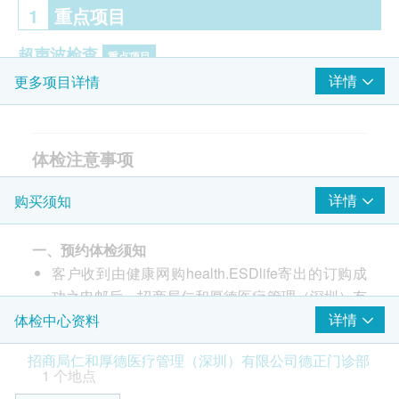
1
重点项目
超声波检查
重点项目
详情
更多项目详情
上腹腔超声波:肝
上腹腔超声波:胰
上腹腔超声波:脾
体检注意事项
上腹腔超声波:胆
上腹腔超声波:肾
1、检前饮食生活注意：体检当天早晨需空腹、禁
详情
购买须知
输尿管超声波
水，体检前一天清淡饮食，晚上8点之后勿再进食，
B超檢查- 膀胱
10点后禁水。保证睡眠，避免剧烈运动和情绪激动，
前列腺超声波- 只限男士
一、预约体检须知
以保证体检结果的准确性。
甲状腺超声波
客户收到由健康网购health.ESDlife寄出的订购成
2、血液检查：如有抽血项目，检查前应禁食8-12小
功之电邮后，招商局仁和厚德医疗管理（深圳）有
时；如有晕针晕血，请提前告知医护人员。
胃癌癌前病变/萎缩性胃炎标誌物
重点项目
限公司德正门诊部将于随后1个工作日的办公时间
详情
体检中心资料
3、含辐射项目：X射线检查，请勿穿带有金属饰物或
胃蛋白酶原 I
内，致电客户预约身体检查的时间及地点。客户亦
配件的衣服。半年内准备怀孕的人群请勿做X射线检
招商局仁和厚德医疗管理（深圳）有限公司德正门诊部
胃蛋白酶原 II
可至少提前1个工作日联络招商局仁和厚德医疗管
查等含辐射项目。
1 个地点
胃蛋白酶原 I/II 比值
理（深圳）有限公司德正门诊部进行预约（联络电