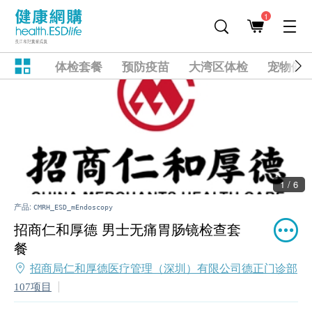
1
体检套餐
预防疫苗
大湾区体检
宠物健
1 / 6
产品:
CMRH_ESD_mEndoscopy
招商仁和厚德 男士无痛胃肠镜检查套
餐
招商局仁和厚德医疗管理（深圳）有限公司德正门诊部
107项目