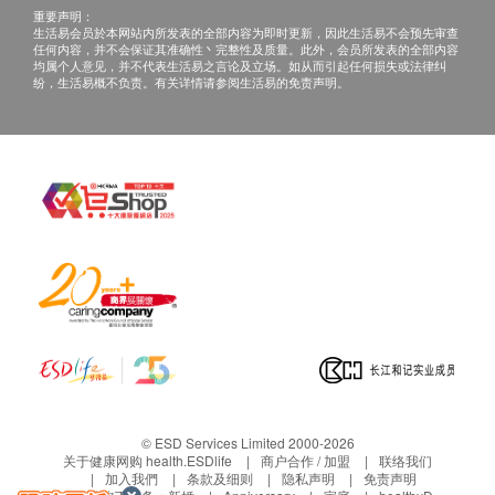
体检报告完成后可预约医生讲解报告，客户可选择
40岁以上，有肠癌家族史；
重要声明：
空腹血糖
以下渠道：
生活易会员於本网站内所发表的全部内容为即时更新，因此生活易不会预先审查
体检中大便潜血实验反覆阳性。
任何内容，并不会保证其准确性丶完整性及质量。此外，会员所发表的全部内容
电话讲解：需至少提前1个工作日预约具体时间
均属个人意见，并不代表生活易之言论及立场。如从而引起任何损失或法律纠
肝功能
纷，生活易概不负责。有关详情请参阅生活易的免责声明。
（联络电话：+86 13670018171；微信：+86
无痛胃肠镜检查流程：
13670018171），医生会按预约时间主动联络
谷丙转氨酶
一、医生评估：医生评估病人是否适合做无痛胃肠镜
客户。
谷草转氨酶
及了解相关风险。如果病人适合做无痛肠胃镜，则与
当面讲解：需至少提前1个工作日预约具体时间
谷草/谷丙转氨酵素比率
病人确定可做预约手术检查时间，病人将泻药带回。
（联络电话：+86 13670018171；微信：+86
总蛋白质
如果病人不适合做无痛胃肠镜，病人将需支付本体检
白蛋白
13670018171），体检客户在约定时间到招商
套餐中其他体检项目的费用HKD2230，余下差额将会
球蛋白
局仁和厚德医疗管理（深圳）有限公司德正门
退回。
白蛋白及球蛋白比率
诊部聼医生当面讲解。如预约当面讲解，以下
二、病人按约定时间准时到检，手术检查前一天下午
总胆红素
地点可供选择：
医疗中心护士会打电话提醒检查时间等注意事项。
直接胆红素
地址：深圳市福田区-金田路荣超经贸中心三
1、胃镜检查：
间接胆红素
楼0312单元
（1）注射麻醉，待病人熟睡后进行检查
碱性磷酸酶
（2）内窥镜由口部经过食道，胃，进入十二指肠进
胆碱酯酶
三、免责声明
行检查
© ESD Services Limited 2000-2026
穀草先转太酵素
如有争议，健康网购health.ESDlife及招商局仁和厚德
关于健康网购 health.ESDlife
商户合作 / 加盟
联络我们
（3）整个过程需大约10~20分钟分钟
加入我們
条款及细则
隐私声明
免责声明
医疗管理（深圳）有限公司德正门诊部保留最后决定