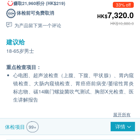
赚取21,960积分 (HK$219)
33% off
体检前可免费取消
7,320.0
HK$
HK$10,880.0
为产品留下第一个评论
建议给
18-65岁男士
重点检查项目：
心电图、超声波检查（上腹、下腹、甲状腺）、胃内窥
镜检查、大肠内窥镜检查、胃癌癌前病变/萎缩性胃炎
标志物、碳14幽门螺旋菌吹气测试、胸部X光检查、医
生讲解报告
展开所有
详情
体检项目
99+