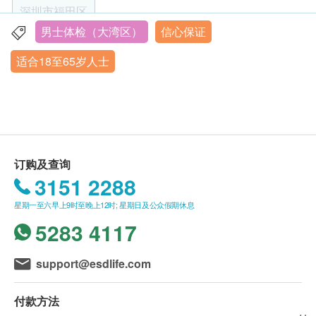
胃泌素17
话：+86 13670018171；微信：+86
深圳市福田区
胃肠镜检查注意事项
13670018171）。
男士体检（大湾区）
信心保证
什么是无痛胃肠镜检查？
肠及胃癌风险评估
重点项目
客户至现场后，招商局仁和厚德医疗管理（深圳）
深圳市福田区金田路4028号荣超经贸中心三楼312单元
无痛胃肠镜检查技术，指在胃肠镜检查时经静脉给予
适合18至65岁人士
胃内窥镜检查
有限公司德正门诊部工作人员会核对客户的姓名、
适量的短效镇静、镇痛药物，使受检者在浅睡眠状态
营业时间：星期一至星期五 8:00-17:30，星期六8:00-12:00
大肠内窥镜检查
出生年月日、手机号及健康网购health.ESDlife订
下完成检查，在整个检查过程中，受检者无疼痛感，
购成功之电邮。
无任何检查记忆。检查结束时，由于药物的半衰期
心脏检查
重点项目
订单如需改期，请至少提前1个工作日联络招商局
段，药物的镇静作用也随之消失，受检者很快苏醒，
仁和厚德医疗管理（深圳）有限公司德正门诊部
心电图
在设备完善的医疗中心进行无痛胃肠镜检查是十分安
（联络电话：+86 13670018171；微信：+86
全的。
订购及查询
幽门螺杆菌
重点项目
13670018171）。
3151 2288
身体检查计划有效期为3个月，客户必须于3个月内
哪些人群需要做胃镜？
碳14幽门螺旋菌吹气测试
星期一至六早上9时至晚上12时; 星期日及公众假期休息
（由确认付款日期起计）接受有关检查，逾期作
凡怀疑有食管、胃及十二指肠疾病，经全面检查，
5283 4117
X光
废。
重点项目
未能确诊者；
体检时, 如果遇到医生不会説广东话的情况，招商
胸骨后疼痛，烧灼感及吞咽困难，怀疑有食管疾病
胸部X光
support@esdlife.com
局仁和厚德医疗管理（深圳）有限公司德正门诊部
者；
可安排医护人员陪同提供翻译服务。
消化性溃疡，需要胃镜检查随访其愈合情况，鉴别
2
基本项目
付款方法
如果商户页面与体检计划页面的繁体中文、简体中
其良恶性者；