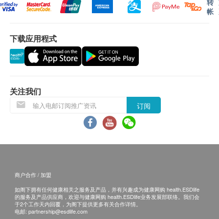
转
文、英文三个版本有任何抵触或不相符之处，应以
胃癌和食道癌的筛查，需行胃镜下治疗并适时跟
基本健康评估
帐
繁体中文版本为准。
踪；
身体一般检查
上消化道胃息肉及隆起性病变，需行胃镜下治疗并
下载应用程式
二、体检报告领取和讲解
内科检查
适时跟踪；
外科检查
体检报告的语言为简体中文。
上消化道出血，需确定出血来源，有利于采取及时
耳鼻喉检查
体检报告会在体检后10个工作日内完成，客户可选
及合理的治疗方案；
口腔健康检查
择以下途径查看体检报告：
上消化道的慢性炎症，如慢性胃炎，可能需要反覆
关注我们
体检报告完成后，招商局仁和厚德医疗管理
做胃镜进行治疗和随访；
血脂
（深圳）有限公司德正门诊部会发送提醒讯息
订阅
胃部手术后需要适时进行胃镜检查随访；
至客户预留的手机号短信息内，点击链接即可
总胆固醇
40岁以上人群，建议每年进行一次胃镜检查。
查看电子报告。
甘油三酯
高密度脂蛋白胆固醇
预留E-mail，招商局仁和厚德医疗管理（深
哪些人群需要做结肠镜检查？
低密度脂蛋白胆固醇
圳）有限公司德正门诊部会在报告完成后发送
反覆出现中下腹部疼痛，不明原因的大便次数增多
载脂蛋白A1
至客人电邮地址。
或减少；
商户合作 / 加盟
载脂蛋白B
预留邮寄地址，招商局仁和厚德医疗管理（深
便血，不明原因消瘦、贫血等症状；
如阁下拥有任何健康相关之服务及产品，并有兴趣成为健康网购 health.ESDlife
载脂蛋白A1/载脂蛋白B 比率
圳）有限公司德正门诊部会在报告完成后邮
反覆大便不规则、胀气、大便干或稀，经治疗无
的服务及产品供应商，欢迎与健康网购 health.ESDlife业务发展部联络。我们会
于2个工作天内回覆，为阁下提供更多有关合作详情。
寄，邮费到付（可送到港澳地区）。
效；
糖尿
电邮:
partnership@esdlife.com