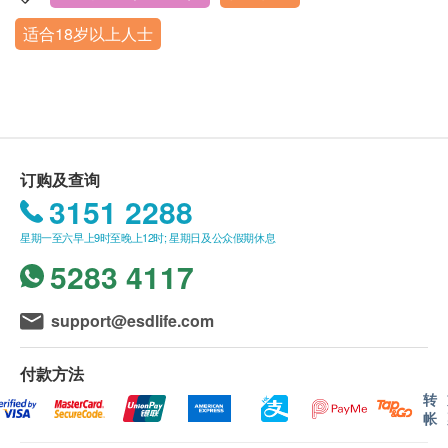
黑色素瘤抗原A1抗体
客户至现场后，招商局仁和厚德医疗管理（深圳）
深圳市福田区金田路4028号荣超经贸中心三楼312单元
内地
香港
细胞周期蛋白P53抗体
适合18岁以上人士
有限公司德正门诊部工作人员会核对客户的姓名、
营业时间：星期一至星期五 8:00-17:30，星期六8:00-12:00
转录因子SOX2抗体
出生年月日、手机号及健康网购health.ESDlife订
总三碘甲状腺原氨酸
亚甲状腺素T3
生长因子GAGE7抗体
购成功之电邮。
去泛素化水解酶抗体
订单如需改期，请至少提前1个工作日联络招商局
总四碘甲状腺原氨酸
甲状腺激素T4
生长因子CAGE抗体
仁和厚德医疗管理（深圳）有限公司德正门诊部
RNA解旋酶GBU4-5抗体
（联络电话：+86 13670018171；微信：+86
人免疫缺陷病毒抗体试验
爱滋病病毒抗体
订购及查询
总前列腺癌抗原 (只限男士)
13670018171）。
3151 2288
游离前列腺癌抗原 (只限男士)
身体检查计划有效期为3个月，客户必须于3个月内
游离前列腺癌抗原/前列腺癌抗原比率
星期一至六早上9时至晚上12时; 星期日及公众假期休息
（由确认付款日期起计）接受有关检查，逾期作
癌抗原 72.4 (胃)
5283 4117
废。
癌抗原242
体检时, 如果遇到医生不会説广东话的情况，招商
降钙素
support@esdlife.com
局仁和厚德医疗管理（深圳）有限公司德正门诊部
细胞角质素21-1 (肺)
可安排医护人员陪同提供翻译服务。
铁蛋白
付款方法
如果商户页面与体检计划页面的繁体中文、简体中
神经元特异性烯醇化酶NSE
转
文、英文三个版本有任何抵触或不相符之处，应以
癌抗原50
帐
繁体中文版本为准。
恶性肿瘤生长因数