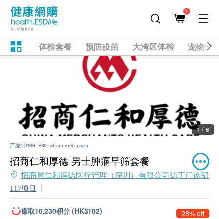
1
体检套餐
预防疫苗
大湾区体检
宠物健
1 / 6
产品:
CMRH_ESD_mCancerScreen
招商仁和厚德 男士肿瘤早筛套餐
招商局仁和厚德医疗管理（深圳）有限公司德正门诊部
117项目
赚取10,230积分 (HK$102)
28% off