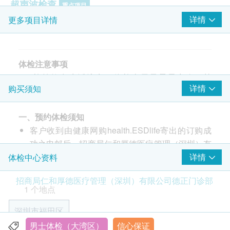
超声波检查
重点项目
详情
更多项目详情
上腹腔超声波:肝
上腹腔超声波:胰
上腹腔超声波:脾
上腹腔超声波:胆
体检注意事项
上腹腔超声波:肾
1、检前饮食生活注意：体检当天早晨需空腹、禁
详情
购买须知
输尿管超声波
水，体检前一天清淡饮食，晚上8点之后勿再进食，
B超檢查- 膀胱
10点后禁水。保证睡眠，避免剧烈运动和情绪激动，
前列腺超声波- 只限男士
一、预约体检须知
以保证体检结果的准确性。
甲状腺超声波
客户收到由健康网购health.ESDlife寄出的订购成
2、血液检查：如有抽血项目，检查前应禁食8-12小
功之电邮后，招商局仁和厚德医疗管理（深圳）有
时；如有晕针晕血，请提前告知医护人员。
癌症指标
重点项目
限公司德正门诊部将于随后1个工作日的办公时间
详情
体检中心资料
3、含辐射项目：X射线检查，请勿穿带有金属饰物或
甲种胎蛋白 (肝癌)
内，致电客户预约身体检查的时间及地点。客户亦
配件的衣服。半年内准备怀孕的人群请勿做X射线检
招商局仁和厚德医疗管理（深圳）有限公司德正门诊部
癌胚抗原 (肠癌)
可至少提前1个工作日联络招商局仁和厚德医疗管
查等含辐射项目。
1 个地点
癌抗原 19.9 (胰脏癌)
理（深圳）有限公司德正门诊部进行预约（联络电
EB病毒Rta-IgG（鼻咽癌）
话：+86 13670018171；微信：+86
深圳市福田区
内地与香港身体检查项目名称对照
胸苷激酶1
13670018171）。
男士体检（大湾区）
信心保证