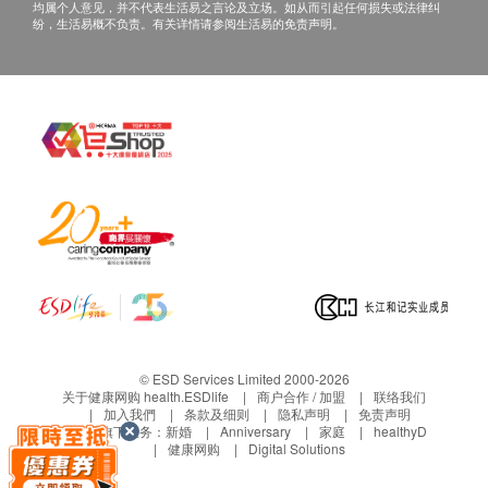
电话讲解：需至少提前1个工作日预约具体时间
外科检查
均属个人意见，并不代表生活易之言论及立场。如从而引起任何损失或法律纠
纷，生活易概不负责。有关详情请参阅生活易的免责声明。
（联络电话：+86 13670018171；微信：+86
耳鼻喉检查
13670018171），医生会按预约时间主动联络
口腔健康检查
客户。
血脂
当面讲解：需至少提前1个工作日预约具体时间
（联络电话：+86 13670018171；微信：+86
总胆固醇
13670018171），体检客户在约定时间到招商
甘油三酯
局仁和厚德医疗管理（深圳）有限公司德正门
高密度脂蛋白胆固醇
诊部聼医生当面讲解。如预约当面讲解，以下
低密度脂蛋白胆固醇
地点可供选择：
载脂蛋白A1
载脂蛋白B
地址：深圳市福田区-金田路荣超经贸中心三
载脂蛋白A1/载脂蛋白B 比率
楼0312单元
糖尿
三、免责声明
© ESD Services Limited 2000-2026
如有争议，健康网购health.ESDlife及招商局仁和厚德
关于健康网购 health.ESDlife
商户合作 / 加盟
联络我们
空腹血糖
加入我們
条款及细则
隐私声明
免责声明
医疗管理（深圳）有限公司德正门诊部保留最后决定
生活易旗下业务：
新婚
Anniversary
家庭
healthyD
肝功能
健康网购
Digital Solutions
权。
所有健康检查/服务并非作为医务诊断或治疗用