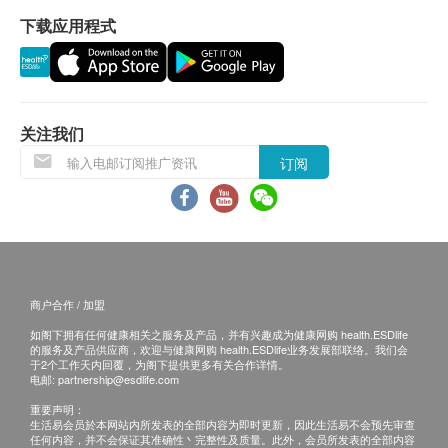
癌抗原125
下载应用程式
二、体检报告领取和讲解
心脏检查
重点项目
体检报告的语言为简体中文。
体检报告会在体检后10个工作日内完成，客户可选
心电图
择以下途径查看体检报告：
电脑扫描
关注我们
体检报告完成后，招商局仁和厚德医疗管理
重点项目
（深圳）有限公司德正门诊部会发送提醒讯息
订阅
低放射剂量胸腔检查
至客户预留的手机号短信息内，点击链接即可
幽门螺杆菌
查看电子报告。
重点项目
预留E-mail，招商局仁和厚德医疗管理（深
碳13呼吸试验
圳）有限公司德正门诊部会在报告完成后发送
至客人电邮地址。
商户合作 / 加盟
2
基本项目
预留邮寄地址，招商局仁和厚德医疗管理（深
如阁下拥有任何健康相关之服务及产品，并有兴趣成为健康网购 health.ESDlife
圳）有限公司德正门诊部会在报告完成后邮
的服务及产品供应商，欢迎与健康网购 health.ESDlife业务发展部联络。我们会
基本健康评估
于2个工作天内回覆，为阁下提供更多有关合作详情。
寄，邮费到付（可送到港澳地区）。
电邮:
partnership@esdlife.com
体检报告完成后可预约医生讲解报告，客户可选择
身体一般检查
重要声明：
以下渠道：
生活易会员於本网站内所发表的全部内容为即时更新，因此生活易不会预先审查
内科检查
任何内容，并不会保证其准确性丶完整性及质量。此外，会员所发表的全部内容