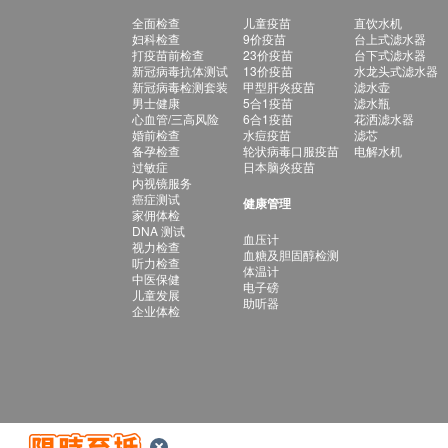
全面检查
儿童疫苗
直饮水机
妇科检查
9价疫苗
台上式滤水器
打疫苗前检查
23价疫苗
台下式滤水器
新冠病毒抗体测试
13价疫苗
水龙头式滤水器
新冠病毒检测套装
甲型肝炎疫苗
滤水壶
男士健康
5合1疫苗
滤水瓶
心血管/三高风险
6合1疫苗
花洒滤水器
婚前检查
水痘疫苗
滤芯
备孕检查
轮状病毒口服疫苗
电解水机
过敏症
日本脑炎疫苗
内视镜服务
癌症测试
健康管理
家佣体检
DNA 测试
血压计
视力检查
血糖及胆固醇检测
听力检查
体温计
中医保健
电子磅
儿童发展
助听器
企业体检