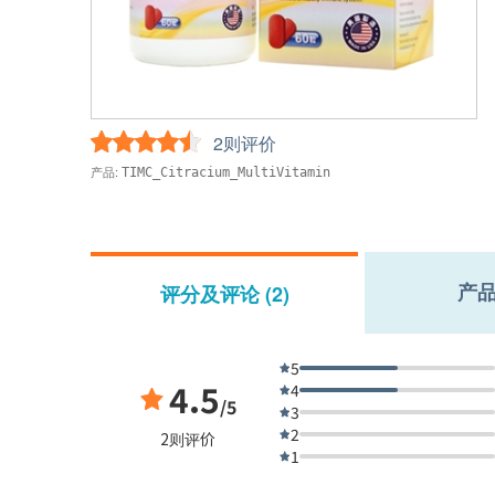
2则评价
产品:
TIMC_Citracium_MultiVitamin
产
评分及评论 (2)
5
4.5
4
/5
3
2
2则评价
1