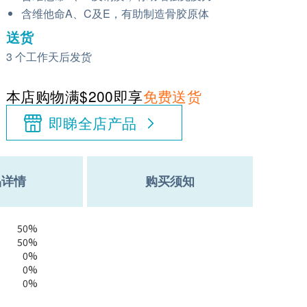
含维他命A、C及E，有助制造骨胶原体
送货
3 个工作天后发货
本店购物满$200即享
免费送货
即睇全店产品
品详情
购买须知
50%
50%
0%
0%
0%