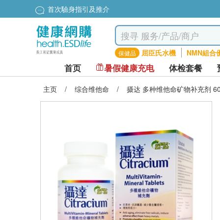
首次驗身指引及推介
屈臣氏水機
NMN組合
保健品
首页
暑假健康充电
体检套餐
主页
/
综合维他命
/
摄达 多种维他命矿物补充剂 6