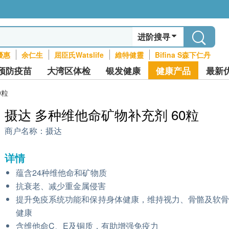
进阶搜寻
優惠
余仁生
屈臣氏Watslife
維特健靈
Bifina S森下仁丹
预防疫苗
大湾区体检
银发健康
健康产品
最新
0粒
摄达 多种维他命矿物补充剂 60粒
商户名称：
摄达
详情
蕴含24种维他命和矿物质
抗衰老、减少重金属侵害
提升免疫系统功能和保持身体健康，维持视力、骨骼及软
健康
含维他命C、E及铜质，有助增强免疫力