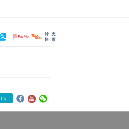
转
支
帐
票
订阅