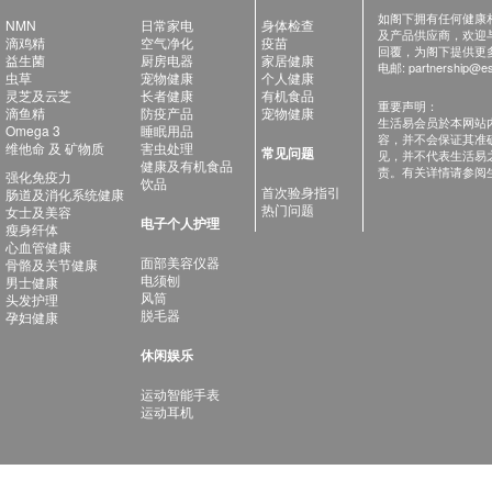
如阁下拥有任何健康相关
NMN
日常家电
身体检查
及产品供应商，欢迎与健
滴鸡精
空气净化
疫苗
回覆，为阁下提供更
益生菌
厨房电器
家居健康
电邮:
partnership@es
虫草
宠物健康
个人健康
灵芝及云芝
长者健康
有机食品
重要声明：
滴鱼精
防疫产品
宠物健康
生活易会员於本网站
Omega 3
睡眠用品
容，并不会保证其准
维他命 及 矿物质
害虫处理
常见问题
见，并不代表生活易
健康及有机食品
责。有关详情请参阅
强化免疫力
饮品
首次验身指引
肠道及消化系统健康
热门问题
女士及美容
电子个人护理
瘦身纤体
心血管健康
面部美容仪器
骨骼及关节健康
电须刨
男士健康
风筒
头发护理
脱毛器
孕妇健康
休闲娱乐
运动智能手表
运动耳机