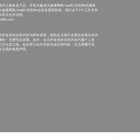
之服务及产品，并有兴趣成为健康网购 health.ESDlife的服务
康网购 health.ESDlife业务发展部联络。我们会于2个工作天内
多有关合作详情。
dlife.com
内所发表的全部内容为即时更新，因此生活易不会预先审查任何内
确性丶完整性及质量。此外，会员所发表的全部内容均属个人意
之言论及立场。如从而引起任何损失或法律纠纷，生活易概不负
生活易的免责声明。