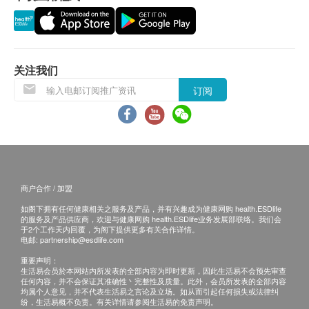
货品质量保证，于顾客收到产品当日起计，食用期
适用人士
應最少有12個月或以上。
关注骨质健康人士
退换条款：
成份
关注我们
当顾客收取已订购之货品时，有责任检查货品是否
每片含315毫克钙质和200IU维他命D3
订阅
有损毁情况，一经确认签收，恕不接受退换。
退换产品必须包装完整，如退换之产品有任何残缺
服用方法
或过期退回，供应商有权不受理。
成人：每日两次，每次一至两粒，或遵照医生、药剂
如有其他损坏或遗漏查询，顾客必须保留有效收据
师指示服用
正本，并于送货后3个工作天内按下列方式联络 全
球药业有限公司 客户服务部跟进。
商户合作 / 加盟
电邮： wyc@timc.com.hk
如阁下拥有任何健康相关之服务及产品，并有兴趣成为健康网购 health.ESDlife
的服务及产品供应商，欢迎与健康网购 health.ESDlife业务发展部联络。我们会
于2个工作天内回覆，为阁下提供更多有关合作详情。
电邮:
partnership@esdlife.com
重要声明：
生活易会员於本网站内所发表的全部内容为即时更新，因此生活易不会预先审查
任何内容，并不会保证其准确性丶完整性及质量。此外，会员所发表的全部内容
均属个人意见，并不代表生活易之言论及立场。如从而引起任何损失或法律纠
纷，生活易概不负责。有关详情请参阅生活易的免责声明。