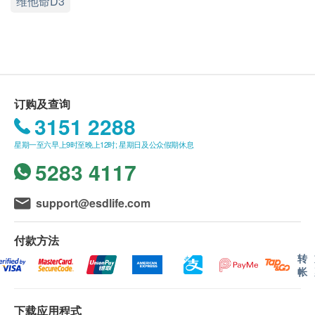
维他命D3
Company Limited 及 健康网购Health.ESDlife 保
美国
留最终决议权。
功效
送货条款：
摄达钙+D，美国制造，钙吸收率高，巩固骨骼，维持
购买
摄达
/
胃仙-U
/
法国双飞人
/
呼佳
产品总额满
牙齿健康，有效预防产后骨质疏松。适合关注骨质健
HK$200，即可享本地免费送货服务。 账单总额未
康人士。
订购及查询
满HK$200需附加HK$50运费。
3151 2288
我们将于确定订单后3个工作天内安排发货。
吸收率比传统钙高
星期一至六早上9时至晚上12时; 星期日及公众假期休息
不排除运送时间会因节日而有所影响。 当八号烈
不需依赖胃酸吸收，可空肚服用
5283 4117
风讯号悬挂或黑色暴雨警告生效时，送货服务时间
不会引致便秘
将会延迟。
不会引致胃气
support@esdlife.com
所有订单须视乎相关货品的供应情况再作最后确
适用于服用胃药人士
认。 倘若生活易未能提供任何订单上的货品，生
适用于钠限制饮食人士(如高血压患者)
付款方法
活易有权拒绝接受该订单，并且会于送货前透过电
适合素食者
转
话或电邮通知顾客再作安排。
适合对甲壳素过敏人士
帐
可随时服用
保用：
下载应用程式