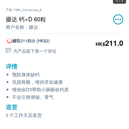
1 / 1
产品:
TIMC_Citracium_D
摄达 钙+D 60粒
商户名称：
摄达
赚取211积分 (HK$2)
211.0
HK$
为产品留下第一个评论
详情
预防身体缺钙
巩固骨骼，维持牙齿健康
维他命D3帮助小肠吸收钙质
不会引致便秘、胃气
送货
3 个工作天后发货