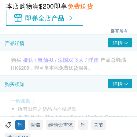
本店购物满$200即享
免费送货
即睇全店产品
展开所有
详情
产品详情
购买
摄达
/
胃仙-U
/
法国双飞人
/
呼佳
产品总额满
HK$200，即可享本地免费送货服务。
详情
购买须知
品牌
摄达
一般条款：
所有出售之货品均不设退款。
包装
此产品由 The International Medical Company
60粒
Limited 提供。
钙
骨骼
维他命需求
钙
关节
如有任何争议，The International Medical
产地