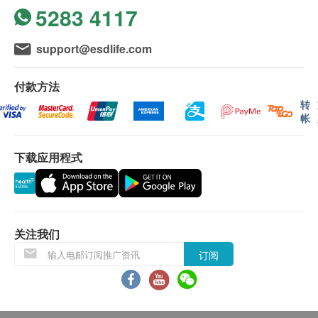
程度和传染性。
5283 4117
1,100.0
HK$
3
基本项目
领取身体检查报告
本院的检查服务已包括检查前后的医生评估费用。一
support@esdlife.com
维化命D, 总计
心血管疾病危险因子
般情况下，本院会相约客户在14个工作天(不包括星期
340.0
HK$
六、日及公众假期) 后回来本院领取检查报告。
高灵敏度肌钙蛋白 I
付款方法
性病病原体基因检测
转
基本健康评估
包括：砂眼衣原体,
淋病双球菌, 人型支原体, 生殖支原体, 解豚
帐
注：
轮侯报告讲解时间会因应不同情况(如个别化验项
豚凉体, 单纯疱疹病毒一型及二型, 阴道鞭毛滴虫
目所需时间或客人指明特定时段) 而有所延长。如医
体质指标
800.0
HK$
生发现化验报告有异常状况，将尽快通知客户，以作
下载应用程式
身高
即时跟进。
体重
缺铁性及地中海贫血筛查
包括：铁、总铁结合量、血红素成份分析
领取方式：客户需亲身前往本院领取检查报告，并由
电子脂肪测试
920.0
HK$
医生进行讲解。
血压、心肺及腹部
乳房触诊检查 (只限女士)
关注我们
条款及细则：
订阅
血脂
1. 客户必须于进行体检后八个星期内领取检查报告，
否则将需要额外支付医生评估费用（星期一至六:
总胆固醇
$285；星期日及公众假期: $395）一次。
高密度胆固醇