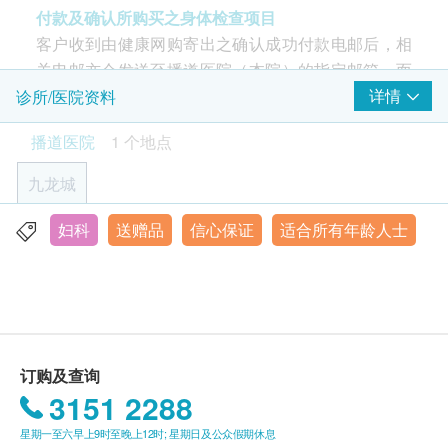
家庭专科医生评估及跟进，更特设注册营养师营养指
付款及确认所购买之身体检查项目
子宫颈病变测试 (只限女士)
重点项目
骨质健康血液检验
导服务，全面守护您健康。
客户收到由健康网购寄出之确认成功付款电邮后，相
包括：钙、磷、镁、维生素D
柏氏子宫颈细胞检查
关电邮亦会发送至播道医院（本院）的指定邮箱，而
700.0
HK$
客户所购买的检查或医疗服务亦已经成功预约。除非
详情
诊所/医院资料
乳房检查
重点项目
播道医院有额外资讯需要通知客人，否则客户只须于
糖化血色素
播道医院
1 个地点
250.0
所预订的指定检查日期和时间，亲临本院进行检查或
乳房超声波 或 3D乳房X光造影 (40岁以上女士)
HK$
接受服务便可。
九龙城
肺功能
重点项目
癌症指标组合(女性)
包括：癌抗原125 (卵巢)、癌抗原15.3(乳房)、癌胚抗原、癌
年龄
肺部X光
妇科
送赠品
信心保证
适合所有年龄人士
抗原19.9 (胰脏)、甲种胚胎蛋白、EBV病毒抗体(鼻咽癌)、鳞
香港九龙亚皆老街222号
身体检查计划只适用于18岁或以上之人士(注：个别计
状细胞癌抗原
心脏病风险评估
4,325.0
显示地图
重点项目
划除外)。
HK$
心脏耐力测试（跑步心电图）
联络电话：2711 5222
缺铁性贫血筛查
有效期
心电图
包括：铁、总铁结合量
本检查计划的有效期为3个月(由确认付款日期起计)，
360.0
HK$
订购及查询
X光
客户必须于有效期内接受有关检查，并须于有效期完
重点项目
3151 2288
结前至少一个月预约相关检查，逾期作废，并不设退
乙型肝炎DNA (定量)
泌尿系统 X光
主要用来检测血液中乙型肝炎病毒的数量，以评估病毒的活跃
款。
星期一至六早上9时至晚上12时; 星期日及公众假期休息