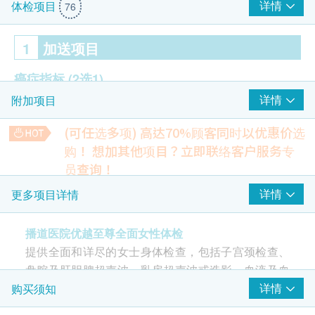
详情
体检项目
76
1
加送项目
癌症指标
(2选1)
详情
附加项目
癌抗原125 (卵巢)
癌抗原15.3 (乳房)
(可任选多项) 高达70%顾客同时以优惠价选
购！
想加其他项目？立即联络客户服务专
2
重点项目
员查询！
甲乙型肝炎组合筛查
详情
更多项目详情
医生咨询
包括：乙型肝炎表面抗原、乙型肝炎表面抗体、甲型肝炎病毒
重点项目
IgG抗体
全科医生会诊(兩次) - 首次检查及复诊
640.0
播道医院优越至尊全面女性体检
HK$
提供全面和详尽的女士身体检查，包括子宫颈检查、
超声波检查
重点项目
幽门螺旋菌吹气测试
盘腔及肝胆脾超声波、乳房超声波或造影、血液及血
通过分析呼气中碳13同位素的含量来判断是否感染幽门螺旋
超声波(肝、胆、脾)
脂、心脏（含耐力测试）、肺部、肝脏及肾脏功能检
详情
购买须知
菌。
盘腔超声波
720.0
查，更包括全面眼睛检查。除了体检前后均由全科或
HK$