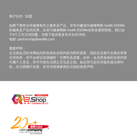
2. 客户预在预约时间前至少10分钟到达本院进行登
低密度胆固醇
记。如果客户逾时超过一小时、逾期或未有出席，本
甘油三酯
商户合作 / 加盟
院将不设后补、改期或退款安排。
糖尿
3. 客户如需额外索取报告复印本，本院将另收取行政
如阁下拥有任何健康相关之服务及产品，并有兴趣成为健康网购 health.ESDlife
的服务及产品供应商，欢迎与健康网购 health.ESDlife业务发展部联络。我们会
费用。
于2个工作天内回覆，为阁下提供更多有关合作详情。
空腹血糖
电邮:
partnership@esdlife.com
肝功能
重要声明：
查询：
生活易会员於本网站内所发表的全部内容为即时更新，因此生活易不会预先审查
如客户有其他查询，请致电2711 5222 与本院门诊部
任何内容，并不会保证其准确性丶完整性及质量。此外，会员所发表的全部内容
白蛋白
均属个人意见，并不代表生活易之言论及立场。如从而引起任何损失或法律纠
职员联络或致电31518813 / Whatsapp 52834117联络
纷，生活易概不负责。有关详情请参阅生活易的免责声明。
碱性磷酸酶
健康网购客户服务主任。
总蛋白质
总胆红素
谷丙转氨酶
丙种谷氨转酶
肾功能
钾
钠