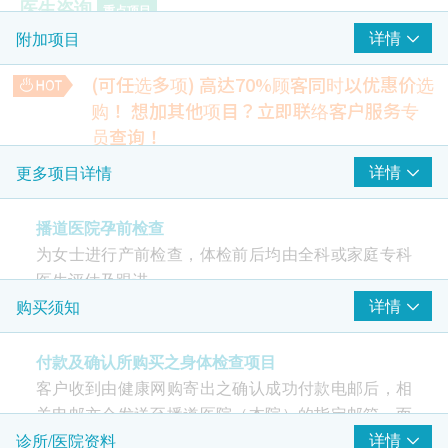
医生咨询
重点项目
详情
附加项目
全科医生会诊(兩次) - 首次检查及复诊
(可任选多项) 高达70%顾客同时以优惠价选
2
基本项目
购！
想加其他项目？立即联络客户服务专
员查询！
血液检查
幽门螺旋菌吹气测试
详情
更多项目详情
通过分析呼气中碳13同位素的含量来判断是否感染幽门螺旋
嗜碱性白血球百份比
菌。
嗜酸性白血球百份比
720.0
播道医院孕前检查
HK$
淋巴球百份比
为女士进行产前检查，体检前后均由全科或家庭专科
红细胞平均血红素
骨质健康血液检验
医生评估及跟进。
包括：钙、磷、镁、维生素D
红血球平均血红素浓度
详情
购买须知
700.0
HK$
单核白血球百份比
嗜中性白血球百份比
付款及确认所购买之身体检查项目
糖化血色素
白血球
250.0
HK$
客户收到由健康网购寄出之确认成功付款电邮后，相
紅血球平均體積
关电邮亦会发送至播道医院（本院）的指定邮箱，而
血红蛋白
高靈敏度心肌鈣蛋白
客户所购买的检查或医疗服务亦已经成功预约。除非
详情
诊所/医院资料
血小板