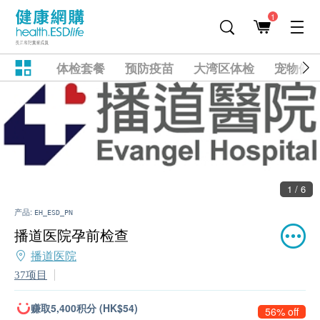
1
体检套餐
预防疫苗
大湾区体检
宠物健
1 / 6
产品:
EH_ESD_PN
播道医院孕前检查
播道医院
37项目
赚取5,400积分 (HK$54)
56% off