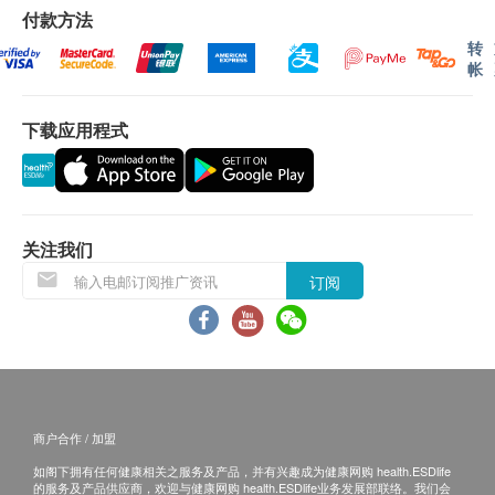
小便胆红素
六、日及公众假期) 后回来本院领取检查报告。
付款方法
小便黏液
转
小便葡萄糖
帐
注：
轮侯报告讲解时间会因应不同情况(如个别化验项
小便蛋白
目所需时间或客人指明特定时段) 而有所延长。如医
生发现化验报告有异常状况，将尽快通知客户，以作
下载应用程式
乙型肝炎检查
即时跟进。
乙型肝炎表面抗体
领取方式：客户需亲身前往本院领取检查报告，并由
乙型肝炎表面抗原
医生进行讲解。
关注我们
梅毒
条款及细则：
订阅
梅毒抗体
1. 客户必须于进行体检后八个星期内领取检查报告，
否则将需要额外支付医生评估费用（星期一至六:
德国麻疹检查(只限女士 )
$285；星期日及公众假期: $395）一次。
2. 客户预在预约时间前至少10分钟到达本院进行登
德国麻疹抗体测试
记。如果客户逾时超过一小时、逾期或未有出席，本
愛滋病 HIV
商户合作 / 加盟
院将不设后补、改期或退款安排。
3. 客户如需额外索取报告复印本，本院将另收取行政
如阁下拥有任何健康相关之服务及产品，并有兴趣成为健康网购 health.ESDlife
艾滋病病毒抗原及抗体
的服务及产品供应商，欢迎与健康网购 health.ESDlife业务发展部联络。我们会