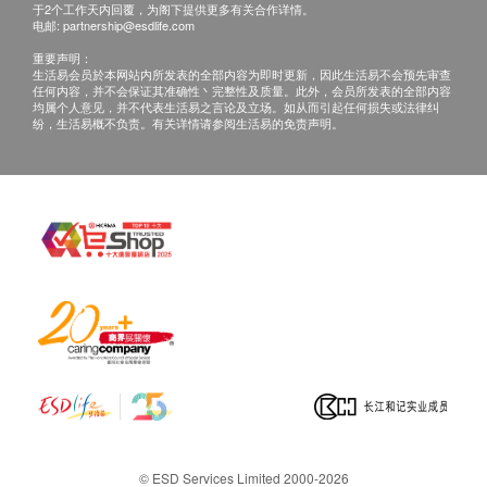
费用。
于2个工作天内回覆，为阁下提供更多有关合作详情。
报告
电邮:
partnership@esdlife.com
重要声明：
查询：
医生讲解报告
生活易会员於本网站内所发表的全部内容为即时更新，因此生活易不会预先审查
如客户有其他查询，请致电2711 5222 与本院门诊部
任何内容，并不会保证其准确性丶完整性及质量。此外，会员所发表的全部内容
均属个人意见，并不代表生活易之言论及立场。如从而引起任何损失或法律纠
职员联络或致电31518813 / Whatsapp 52834117联络
纷，生活易概不负责。有关详情请参阅生活易的免责声明。
健康网购客户服务主任。
© ESD Services Limited 2000-2026