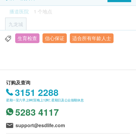
470.0
HK$
播道医院有额外资讯需要通知客人，否则客户只须于
红血球计数
播道医院
1 个地点
所预订的指定检查日期和时间，亲临本院进行检查或
红血球压积量
维化命D, 总计
接受服务便可。
血型及Rh因子
340.0
HK$
九龙城
泌尿情况
年龄
癌症指标组合(女性)
生育检查
信心保证
适合所有年龄人士
香港九龙亚皆老街222号
包括：癌抗原125 (卵巢)、癌抗原15.3(乳房)、癌胚抗原、癌
身体检查计划只适用于18岁或以上之人士(注：个别计
小便血
抗原19.9 (胰脏)、甲种胚胎蛋白、EBV病毒抗体(鼻咽癌)、鳞
显示地图
划除外)。
小便管型
状细胞癌抗原
4,325.0
小便颜色
HK$
联络电话：2711 5222
有效期
小便晶体
本检查计划的有效期为3个月(由确认付款日期起计)，
小便酮
订购及查询
客户必须于有效期内接受有关检查，并须于有效期完
小便酸碱度
3151 2288
结前至少一个月预约相关检查，逾期作废，并不设退
小便红细胞
款。
小便比重
星期一至六早上9时至晚上12时; 星期日及公众假期休息
小便亚硝酸盐
5283 4117
小便上皮细胞
领取身体检查报告
小便白血球
本院的检查服务已包括检查前后的医生评估费用。一
support@esdlife.com
小便清浊度
般情况下，本院会相约客户在14个工作天(不包括星期