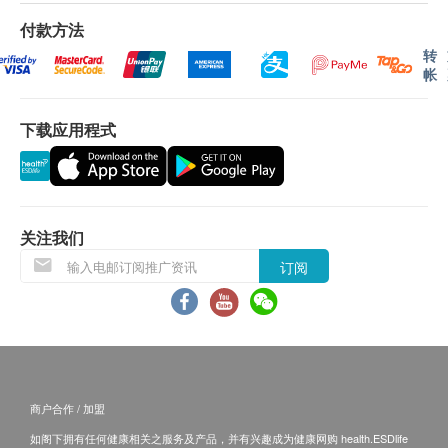
红血球平均血红素浓度
包括：砂眼衣原体,
淋病双球菌, 人型支原体, 生殖支原体, 解豚
六、日及公众假期) 后回来本院领取检查报告。
单核白血球百份比
付款方法
豚凉体, 单纯疱疹病毒一型及二型, 阴道鞭毛滴虫
800.0
嗜中性白血球百份比
HK$
转
帐
注：
轮侯报告讲解时间会因应不同情况(如个别化验项
红血球计数
目所需时间或客人指明特定时段) 而有所延长。如医
白血球
缺铁性及地中海贫血筛查
包括：铁、总铁结合量、血红素成份分析
红血球压积量
生发现化验报告有异常状况，将尽快通知客户，以作
下载应用程式
920.0
HK$
紅血球平均體積
即时跟进。
血红蛋白
领取方式：客户需亲身前往本院领取检查报告，并由
血小板
医生进行讲解。
关注我们
泌尿情况
条款及细则：
订阅
1. 客户必须于进行体检后八个星期内领取检查报告，
小便清浊度
小便血
否则将需要额外支付医生评估费用（星期一至六:
小便管型
$285；星期日及公众假期: $395）一次。
小便颜色
2. 客户预在预约时间前至少10分钟到达本院进行登
小便晶体
记。如果客户逾时超过一小时、逾期或未有出席，本
小便酮
商户合作 / 加盟
院将不设后补、改期或退款安排。
小便酸碱度
3. 客户如需额外索取报告复印本，本院将另收取行政
如阁下拥有任何健康相关之服务及产品，并有兴趣成为健康网购 health.ESDlife