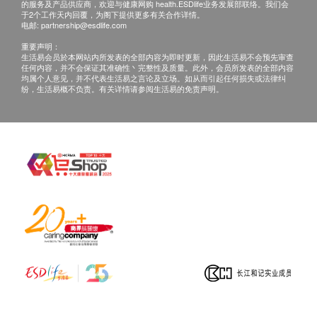
的服务及产品供应商，欢迎与健康网购 health.ESDlife业务发展部联络。我们会
小便红细胞
费用。
于2个工作天内回覆，为阁下提供更多有关合作详情。
小便比重
电邮:
partnership@esdlife.com
小便亚硝酸盐
重要声明：
查询：
生活易会员於本网站内所发表的全部内容为即时更新，因此生活易不会预先审查
小便蛋白
如客户有其他查询，请致电2711 5222 与本院门诊部
任何内容，并不会保证其准确性丶完整性及质量。此外，会员所发表的全部内容
小便白血球
均属个人意见，并不代表生活易之言论及立场。如从而引起任何损失或法律纠
职员联络或致电31518813 / Whatsapp 52834117联络
纷，生活易概不负责。有关详情请参阅生活易的免责声明。
小便上皮细胞
健康网购客户服务主任。
小便胆红素
小便黏液
小便葡萄糖
报告
医生讲解报告