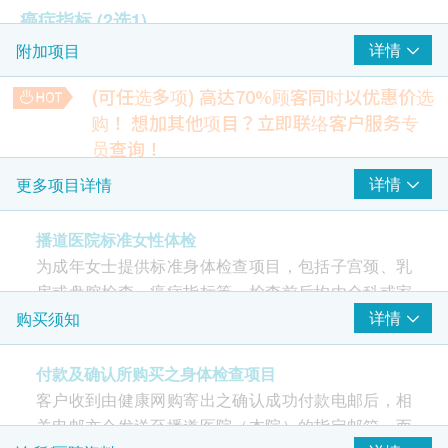
癌症指标
(2选1)
详情
附加项目
癌抗原125 (卵巢)
癌抗原15.3 (乳房)
(可任选多项) 高达70%顾客同时以优惠价选
购！
想加其他项目？立即联络客户服务专
超声波检查
(2选1)
员查询！
乳房超声波扫描(40岁以下) / 3D 乳房X光造影(40岁
甲乙型肝炎组合筛查
详情
更多项目详情
以上)
包括：乙型肝炎表面抗原、乙型肝炎表面抗体、甲型肝炎病毒
盘腔超声波
IgG抗体
640.0
播道医院标准女性体检
HK$
为成年女士提供标准身体检查项目，包括子宫颈、乳
2
重点项目
幽门螺旋菌吹气测试
房或盘腔检查、癌症指标等，检查前后均由全科或家
通过分析呼气中碳13同位素的含量来判断是否感染幽门螺旋
庭专科医生评估及跟进。
详情
购买须知
医生咨询
菌。
重点项目
720.0
HK$
全科医生会诊(兩次) - 首次检查及复诊
付款及确认所购买之身体检查项目
骨质健康血液检验
客户收到由健康网购寄出之确认成功付款电邮后，相
子宫颈病变测试 (只限女士)
重点项目
包括：钙、磷、镁、维生素D
关电邮亦会发送至播道医院（本院）的指定邮箱，而
700.0
HK$
柏氏子宫颈细胞检查