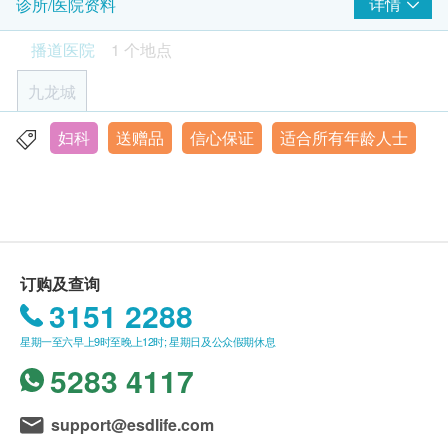
客户所购买的检查或医疗服务亦已经成功预约。除非
详情
诊所/医院资料
播道医院有额外资讯需要通知客人，否则客户只须于
糖化血色素
播道医院
1 个地点
250.0
3
所预订的指定检查日期和时间，亲临本院进行检查或
基本项目
HK$
接受服务便可。
九龙城
基本健康评估
高靈敏度心肌鈣蛋白
470.0
HK$
年龄
妇科
送赠品
信心保证
适合所有年龄人士
血压、心肺及腹部
香港九龙亚皆老街222号
身体检查计划只适用于18岁或以上之人士(注：个别计
乳房触诊检查 (只限女士)
缺铁性贫血筛查
显示地图
划除外)。
体质指标
包括：铁、总铁结合量
360.0
身高
HK$
联络电话：2711 5222
有效期
体重
本检查计划的有效期为3个月(由确认付款日期起计)，
乙型肝炎DNA (定量)
电子脂肪测试
主要用来检测血液中乙型肝炎病毒的数量，以评估病毒的活跃
订购及查询
客户必须于有效期内接受有关检查，并须于有效期完
程度和传染性。
3151 2288
血液检查
结前至少一个月预约相关检查，逾期作废，并不设退
1,100.0
HK$
款。
星期一至六早上9时至晚上12时; 星期日及公众假期休息
嗜碱性白血球百份比
5283 4117
维化命D, 总计
嗜酸性白血球百份比
340.0
领取身体检查报告
HK$
淋巴球百份比
本院的检查服务已包括检查前后的医生评估费用。一
红细胞平均血红素
support@esdlife.com
性病病原体基因检测
般情况下，本院会相约客户在14个工作天(不包括星期