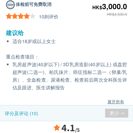
体检前可免费取消
3,000.0
HK$
HK$4,530.0
10则评价
建议给
适合18岁或以上女士
重点检查项目：
乳房超声波(40岁以下) / 3D乳房造影(40岁以上) 或盘腔
超声波(二选一)、柏氏抹片、癌症指标二选一（卵巢/乳
房）、全血检查、尿液检查、检查前后两次全科医生评
估及跟进、医生讲解报告
展开所有
更少
评分及评论 (10)
4.1
/5