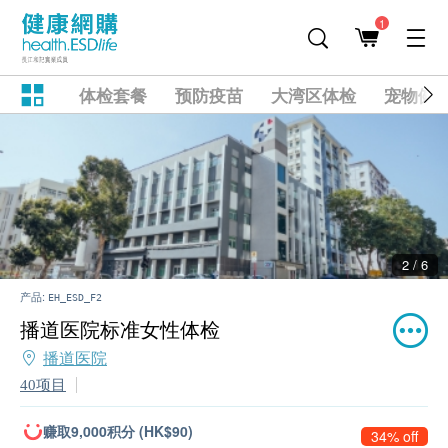
1
体检套餐
预防疫苗
大湾区体检
宠物健
2 / 6
产品:
EH_ESD_F2
播道医院标准女性体检
播道医院
40项目
赚取9,000积分 (HK$90)
34% off