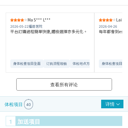
Ma S*** L***
Lai C*
2026-05-22
播道医院
2026-04-26
平台訂購過程簡單快捷,體檢選擇亦多元化。
每年都會到esdlif
身体检查项目全面
订购流程顺畅
体检地点方便
身体检查项目全
查看所有评论
详情
体检项目
40
1
加送项目