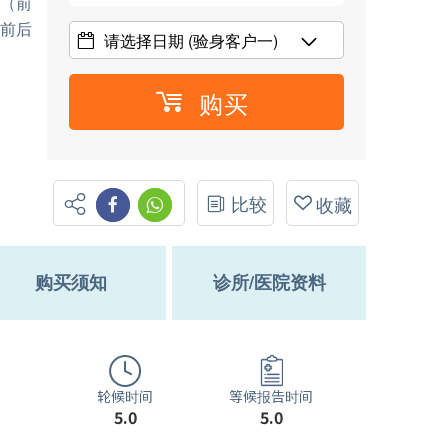
标（前
查前后
请选择日期
(验身客户一)
购买
比较
收藏
购买须知
诊所/医院资料
轮候时间
等候报告时间
5.0
5.0