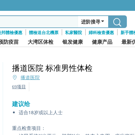
进阶搜寻
美邦體檢優惠
體檢送台北機票
私家醫院
婦科檢查優惠
新手體
预防疫苗
大湾区体检
银发健康
健康产品
最新
播道医院 标准男性体检
播道医院
69项目
建议给
适合18岁或以上人士
重点检查项目：