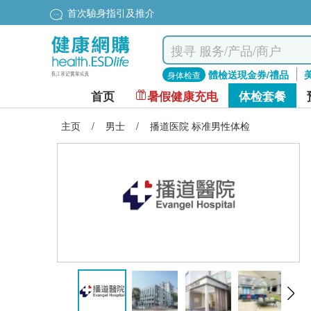
首次驗身指引及推介
體檢送現金券/禮品
身体检查
首页
暑假健康充电
体检套餐
主页
/
男士
/
播道医院 标准男性体检