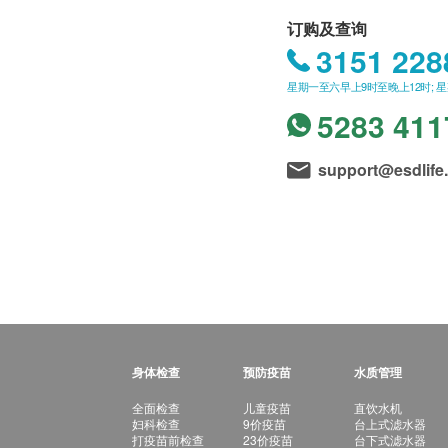
订购及查询
3151 228
星期一至六早上9时至晚上12时; 
5283 411
support@esdlife
身体检查
预防疫苗
水质管理
全面检查
儿童疫苗
直饮水机
妇科检查
9价疫苗
台上式滤水器
打疫苗前检查
23价疫苗
台下式滤水器