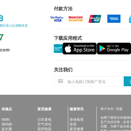
付款方法
8
星期日及公众假期休息
7
下载应用程式
.com
关注我们
保健品
家居健康
健康资讯
商户合作 / 加盟
如阁下拥有任何健康相关
NMN
日常家电
身体检查
及产品供应商，欢迎与健
滴鸡精
空气净化
疫苗
回覆，为阁下提供更
益生菌
厨房电器
家居健康
电邮:
partnership@es