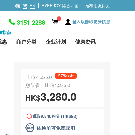
繁
EN
EVERJOY 奖赏计画
推荐朋友计划
1
3151 2288
登入以赚取更多优惠
檢指南
优惠
商户分类
企业计划
健康资讯
57% off
HK$7,555.0
您节省：HK$4,275.0
3,280.0
HK$
赚取9,840积分 (HK$98)
体检前可免费取消