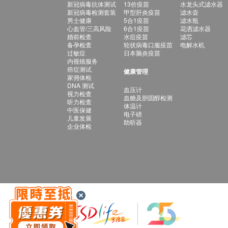
新冠病毒抗体测试
13价疫苗
水龙头式滤水器
新冠病毒检测套装
甲型肝炎疫苗
滤水壶
男士健康
5合1疫苗
滤水瓶
心血管/三高风险
6合1疫苗
花洒滤水器
婚前检查
水痘疫苗
滤芯
备孕检查
轮状病毒口服疫苗
电解水机
过敏症
日本脑炎疫苗
内视镜服务
癌症测试
健康管理
家佣体检
DNA 测试
血压计
视力检查
血糖及胆固醇检测
听力检查
体温计
中医保健
电子磅
儿童发展
助听器
企业体检