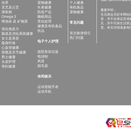
虫草
宠物健康
个人健康
灵芝及云芝
长者健康
有机食品
重要声明：
滴鱼精
防疫产品
宠物健康
生活易会员於本网站
Omega 3
睡眠用品
容，并不会保证其准
维他命 及 矿物质
害虫处理
常见问题
见，并不代表生活易
健康及有机食品
责。有关详情请参阅
强化免疫力
饮品
首次验身指引
肠道及消化系统健康
热门问题
女士及美容
电子个人护理
瘦身纤体
心血管健康
面部美容仪器
骨骼及关节健康
电须刨
男士健康
风筒
头发护理
脱毛器
孕妇健康
休闲娱乐
运动智能手表
运动耳机