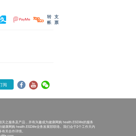
转
支
帐
票
订阅
之服务及产品，并有兴趣成为健康网购 health.ESDlife的服务
康网购 health.ESDlife业务发展部联络。我们会于2个工作天内
多有关合作详情。
dlife.com