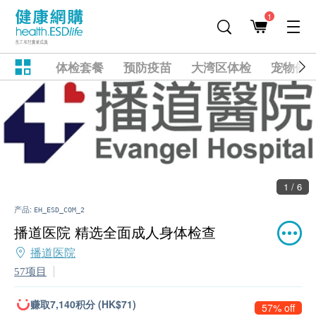
1
体检套餐
预防疫苗
大湾区体检
宠物健
1 / 6
产品:
EH_ESD_COM_2
播道医院 精选全面成人身体检查
播道医院
57项目
赚取7,140积分 (HK$71)
57% off