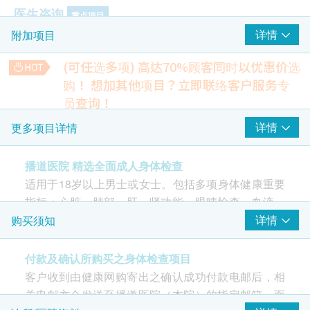
医生咨询
重点项目
详情
附加项目
全科医生会诊(兩次) - 首次检查及复诊
(可任选多项) 高达70%顾客同时以优惠价选
心脏检查
重点项目
购！
想加其他项目？立即联络客户服务专
静卧心电图
员查询！
甲乙型肝炎组合筛查
肺功能
详情
更多项目详情
重点项目
包括：乙型肝炎表面抗原、乙型肝炎表面抗体、甲型肝炎病毒
IgG抗体
肺部X光
640.0
播道医院 精选全面成人身体检查
HK$
适用于18岁以上男士或女士。包括多项身体健康重要
2
基本项目
幽门螺旋菌吹气测试
指标：心脏、肺部、肝、肾功能、眼晴检查、血液、
通过分析呼气中碳13同位素的含量来判断是否感染幽门螺旋
血脂及尿液检查。检查前后均由全科或家庭专科医生
详情
购买须知
菌。
基本健康评估
720.0
评估及跟进。
HK$
血压、心肺及腹部
付款及确认所购买之身体检查项目
骨质健康血液检验
乳房触诊检查 (只限女士)
客户收到由健康网购寄出之确认成功付款电邮后，相
包括：钙、磷、镁、维生素D
体质指标
关电邮亦会发送至播道医院（本院）的指定邮箱，而
700.0
HK$
身高