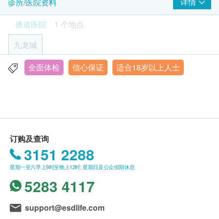
客户所购买的检查或医疗服务亦已经成功预约。除非
详情
诊所/医院资料
体重
播道医院有额外资讯需要通知客人，否则客户只须于
糖化血色素
电子脂肪测试
播道医院
1 个地点
250.0
所预订的指定检查日期和时间，亲临本院进行检查或
HK$
接受服务便可。
血脂
九龙城
高靈敏度心肌鈣蛋白
470.0
HK$
总胆固醇
年龄
全面体检
信心保证
适合18岁以上人士
香港九龙亚皆老街222号
高密度胆固醇
身体检查计划只适用于18岁或以上之人士(注：个别计
缺铁性贫血筛查
低密度胆固醇
显示地图
划除外)。
包括：铁、总铁结合量
甘油三酯
360.0
HK$
联络电话：2711 5222
有效期
糖尿
本检查计划的有效期为3个月(由确认付款日期起计)，
癌症指标组合(女性)
包括：癌抗原125 (卵巢)、癌抗原15.3(乳房)、癌胚抗原、癌
订购及查询
空腹血糖
客户必须于有效期内接受有关检查，并须于有效期完
抗原19.9 (胰脏)、甲种胚胎蛋白、EBV病毒抗体(鼻咽癌)、鳞
3151 2288
结前至少一个月预约相关检查，逾期作废，并不设退
状细胞癌抗原
肝功能
4,325.0
款。
星期一至六早上9时至晚上12时; 星期日及公众假期休息
HK$
白蛋白
5283 4117
乙型肝炎DNA (定量)
领取身体检查报告
总胆红素
主要用来检测血液中乙型肝炎病毒的数量，以评估病毒的活跃
本院的检查服务已包括检查前后的医生评估费用。一
碱性磷酸酶
support@esdlife.com
程度和传染性。
总蛋白质
般情况下，本院会相约客户在14个工作天(不包括星期