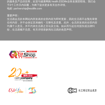
的服务及产品供应商，欢迎与健康网购 health.ESDlife业务发展部联络。我们会
红血球计数
费用。
于2个工作天内回覆，为阁下提供更多有关合作详情。
白血球
电邮:
partnership@esdlife.com
红血球压积量
重要声明：
查询：
生活易会员於本网站内所发表的全部内容为即时更新，因此生活易不会预先审查
紅血球平均體積
如客户有其他查询，请致电2711 5222 与本院门诊部
任何内容，并不会保证其准确性丶完整性及质量。此外，会员所发表的全部内容
血红蛋白
均属个人意见，并不代表生活易之言论及立场。如从而引起任何损失或法律纠
职员联络或致电31518813 / Whatsapp 52834117联络
纷，生活易概不负责。有关详情请参阅生活易的免责声明。
血小板
健康网购客户服务主任。
泌尿情况
小便清浊度
小便血
小便管型
小便颜色
小便晶体
小便酮
小便酸碱度
小便红细胞
小便比重
小便亚硝酸盐