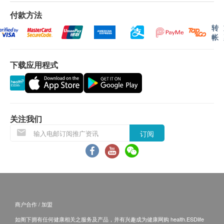
1,100.0
HK$
谷丙转氨酶
六、日及公众假期) 后回来本院领取检查报告。
付款方法
丙种谷氨转酶
维化命D, 总计
转
340.0
HK$
帐
注：
轮侯报告讲解时间会因应不同情况(如个别化验项
肾功能
目所需时间或客人指明特定时段) 而有所延长。如医
性病病原体基因检测
生发现化验报告有异常状况，将尽快通知客户，以作
尿素
下载应用程式
包括：砂眼衣原体,
淋病双球菌, 人型支原体, 生殖支原体, 解豚
即时跟进。
钠
豚凉体, 单纯疱疹病毒一型及二型, 阴道鞭毛滴虫
800.0
钾
领取方式：客户需亲身前往本院领取检查报告，并由
HK$
肌酸酐
医生进行讲解。
缺铁性及地中海贫血筛查
关注我们
血液检查
包括：铁、总铁结合量、血红素成份分析
条款及细则：
920.0
订阅
HK$
1. 客户必须于进行体检后八个星期内领取检查报告，
嗜碱性白血球百份比
否则将需要额外支付医生评估费用（星期一至六:
嗜酸性白血球百份比
癌症指标组合(男性)
$285；星期日及公众假期: $395）一次。
淋巴球百份比
包括：前列腺癌抗原(游离+总计)、癌胚抗原、癌抗原19.9 (胰
脏)、甲种胚胎蛋白、EB病毒抗体(鼻咽癌)、鳞状细胞癌抗原
红细胞平均血红素
2. 客户预在预约时间前至少10分钟到达本院进行登
4,125.0
HK$
红血球平均血红素浓度
记。如果客户逾时超过一小时、逾期或未有出席，本
单核白血球百份比
商户合作 / 加盟
院将不设后补、改期或退款安排。
嗜中性白血球百份比
3. 客户如需额外索取报告复印本，本院将另收取行政
如阁下拥有任何健康相关之服务及产品，并有兴趣成为健康网购 health.ESDlife