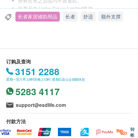
所有出售之货品均不设退款。
尺寸： 宽度547mm, 深度585mm, 高度830mm, 座
此产品由 Hoho Group Limited提供。
椅高度420mm, 扶手高度605mm
如有任何争议，Hoho Group Limited及健康网购
长者家居辅助用品
长者
舒适
额外支撑
产地：中国
health.ESDlife保留最终决议权。
订货期：10 天(个别款式有现货)
毋需安装，免费送货
送货条款：
购买任何产品总额满HK$800，即可享本地免费送
货服务。 账单总额未满HK$800需附加HK$60运
订购及查询
费。
3151 2288
我们将于确定订单后3-5个工作天内安排发货。
星期一至六早上9时至晚上12时; 星期日及公众假期休息
不排除运送时间会因节日而有所影响。 当八号烈
5283 4117
风讯号悬挂或黑色暴雨警告生效时，送货服务时间
将会延迟。
所有订单须视乎相关货品的供应情况再作最后确
support@esdlife.com
认。 倘若健康网购health.ESDlife未能提供任何订
单上的货品，健康网购health.ESDlife有权拒绝接
付款方法
受该订单，并且会于送货前透过电话或电邮通知顾
转
帐
客再作安排。