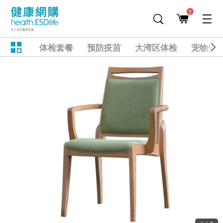
1
体检套餐
预防疫苗
大湾区体检
宠物健