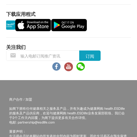
下载应用程式
退换条款 ：
当顾客收取已订购之货品时，有责任检查货品是否
有损毁情况，一经确认签收，恕不接受退换。
退换产品必须包装完整，并在7天内连同收据到陈
列室更换。 如退换之产品有任何残缺或曾经使用
关注我们
或损毁，供应商有权不受理。
订阅
如有其他损坏或遗漏查询，顾客必须保留有效收据
正本，并于送货后3个工作天内按下列方式联络
HOHOLIFE客户服务部跟进。
电邮： info@hoholife.com.hk
查询热线：37099320
商户合作 / 加盟
如阁下拥有任何健康相关之服务及产品，并有兴趣成为健康网购 health.ESDlife
的服务及产品供应商，欢迎与健康网购 health.ESDlife业务发展部联络。我们会
于2个工作天内回覆，为阁下提供更多有关合作详情。
电邮:
partnership@esdlife.com
重要声明：
生活易会员於本网站内所发表的全部内容为即时更新，因此生活易不会预先审查