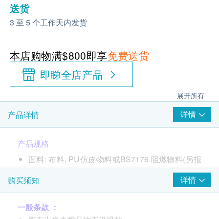
送货
3 至 5 个工作天内发货
本店购物满$800即享
免费送货
即睇全店产品
展开所有
详情
产品详情
产品规格
面料: 布料, PU仿皮物料或BS7176 阻燃物料(另报
价)
详情
购买须知
材料：德国进口榉木
颜色：原木色／胡桃木色
一般条款 ：
重量：9kg