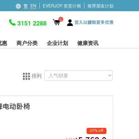
繁
EN
EVERJOY 奖赏计画
推荐朋友计划
1
3151 2288
登入以赚取更多优惠
优惠
商户分类
企业计划
健康资讯
排列
可升降电动卧椅
20% off