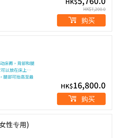
5,760.0
HK$
HK$
7,200.0
购买
居家电动床褥，背部和腿
它可以放在床上…
°，腿部可抬高至最
16,800.0
HK$
购买
(女性专用)