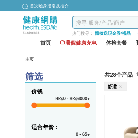
首次驗身指引及推介
热门搜寻：
體檢送現金券/禮品
首页
暑假健康充电
体检套餐
主页
筛选
共28个产品
舒适
价钱
0
-
6000+
HK$
HK$
适合年龄：
0
-
65+