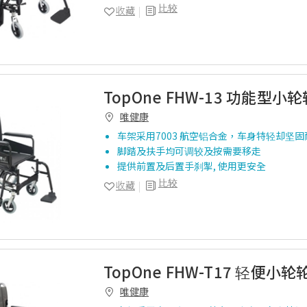
比较
收藏
TopOne FHW-13 功能型小
唯健康
车架采用7003 航空铝合金，车身特轻却坚固
脚踏及扶手均可调较及按需要移走
提供前置及后置手刹掣, 使用更安全
比较
收藏
TopOne FHW-T17 轻便小轮
唯健康