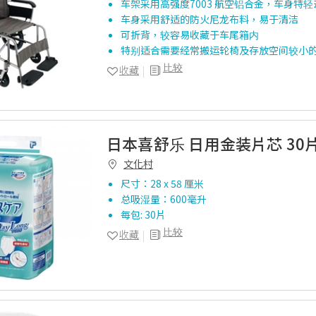
车架采用高强度7003 航空铝合金，车身特
车身采用舒适的防火尼龙布料，易于清洁
可折背，较容易收藏于车尾箱内
特别适合需要经常搬运轮椅及存放空间较小
比较
收藏
日本喜舒乐 日用金装片芯 30
文化村
尺寸：28 x 58 厘米
总吸湿量：600毫升
每包: 30片
比较
收藏