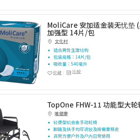
MoliCare 安加适金装无忧垫 
加强型 14片/包
文化村
适合男性生理结构
包装规格：14片/包
吸收量：540毫升
比较
收藏
TopOne FHW-11 功能型大
唯健康
轻便型铝合金手动轮椅
脚踏及扶手均可调较及按需要移走
非常方便户外及户内日常使用