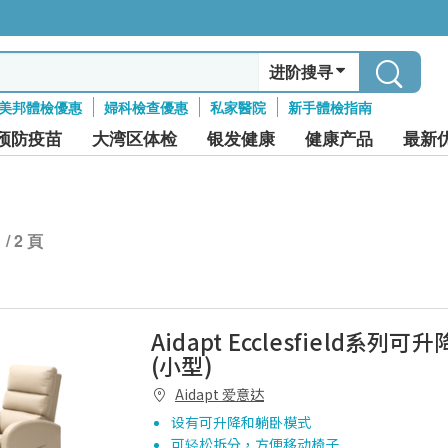
进阶搜寻
美邦體檢優惠
婦科檢查優惠
私家醫院
新手體檢指南
预防疫苗
大湾区体检
银发健康
健康产品
最新
1 / 2 頁
Aidapt Ecclesfield系列
(小型)
Aidapt 爱意达
设有可升降和躺卧模式
可轻松拆分，方便移动椅子