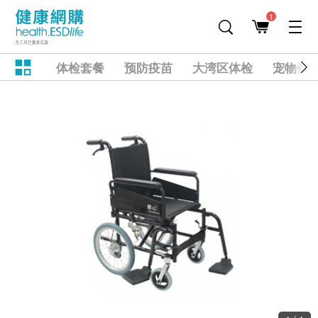
1
体检套餐
预防疫苗
大湾区体检
宠物健