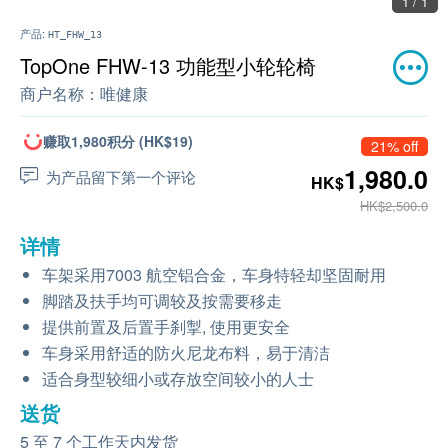
1 / 1
产品:
HT_FHW_13
TopOne FHW-13 功能型小轮轮椅
商户名称：
唯健康
赚取1,980积分 (HK$19)
21% off
1,980.0
为产品留下第一个评论
HK$
HK$2,500.0
详情
车架采用7003 航空铝合金，车身特轻却坚固耐用
脚踏及扶手均可调较及按需要移走
提供前置及后置手刹掣, 使用更安全
车身采用舒适的防火尼龙布料，易于清洁
适合身型较细小或存放空间较小的人士
送货
5 至 7 个工作天内发货