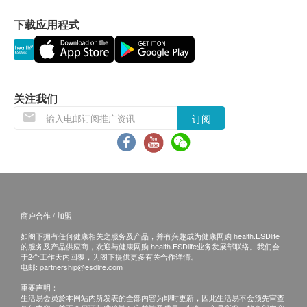
有坏包换(不包括人为损坏)。
产品规格：
下载应用程式
型号：FHW-13
退换条款 ：
外形尺寸: 37" (L) x 22.5"/24.5 (W) x 35.7" (H)
当顾客收取已订购之货品时，有责任检查货品是否
座阔: 可选16"/18"
有损毁情况，一经确认签收，恕不接受退换。
座深: 15.5"
关注我们
退换产品必须包装完整，如退换之产品有任何残缺
座高: 19"
订阅
或过期退回，供应商有权不受理。
承重: 100 kg
如有其他损坏或遗漏查询，顾客必须保留有效收据
净重: 14 kg
正本，并于送货后7个工作天内按下列方式联系 唯
前轮: 6" PU
健康 客户服务部跟进。
后轮: 16" PU
电邮: healthtop@fukhing.com
脚踏角度: : 15°/ 25°/170°
查询热线： 2413 7867
商户合作 / 加盟
折合后阔度: : 12.6"
如阁下拥有任何健康相关之服务及产品，并有兴趣成为健康网购 health.ESDlife
的服务及产品供应商，欢迎与健康网购 health.ESDlife业务发展部联络。我们会
于2个工作天内回覆，为阁下提供更多有关合作详情。
电邮:
partnership@esdlife.com
重要声明：
生活易会员於本网站内所发表的全部内容为即时更新，因此生活易不会预先审查