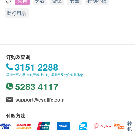
如有任何争议，辉煌复康产品制造有限公司及健康
轮椅
长者
舒适
安全
行动不便
网购 Health.ESDlife 保留最终决议权。
助行用品
送货条款：
购买任何产品总额满HK$800，即可享本地免费送
货服务。 账单总额未满HK$800需附加HK$100运
费。 (偏远地方及离岛需附加额外运费)
我们将于确定订单后5-7 个工作天内安排发货。
订购及查询
不排除运送时间会因节日而有所影响。 当八号烈
3151 2288
风讯号悬挂或黑色暴雨警告生效时，送货服务时间
星期一至六早上9时至晚上12时; 星期日及公众假期休息
将会延迟。
5283 4117
所有订单须视乎相关货品的供应情况再作最后确
认。 倘若生活易未能提供任何订单上的货品，生
support@esdlife.com
活易有权拒绝接受该订单，并且会于送货前透过电
话或电邮通知顾客再作安排。
付款方法
转
保用条款 ：
帐
于顾客收到产品当日起计，如有任何损坏，七天内