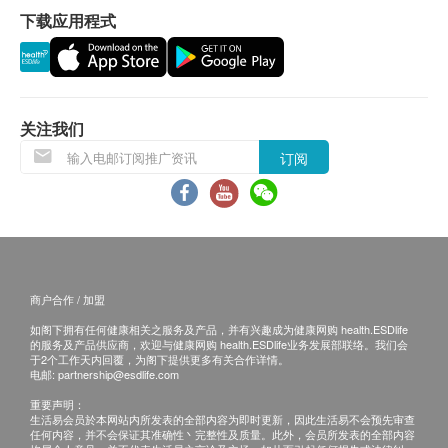
下载应用程式
保用 ：
货品质量保证，于顾客收到产品当日起计，12个月
退换条款 ：
关注我们
当顾客收取已订购之货品时，有责任检查货品是否
订阅
有损毁情况，一经确认签收，恕不接受退换
退换产品必须包装完整，如退换之产品有任何残缺
或过期退回，供应商有权不受理
如有其他损坏或遗漏查询，顾客必须保留有效收据
正本，并于送货后3个工作天内按下列方式联络
商户合作 / 加盟
Universal Lohas Group Company Limited 客户服
如阁下拥有任何健康相关之服务及产品，并有兴趣成为健康网购 health.ESDlife
务部跟进
的服务及产品供应商，欢迎与健康网购 health.ESDlife业务发展部联络。我们会
电邮: sales@universallohas.com
于2个工作天内回覆，为阁下提供更多有关合作详情。
电邮:
partnership@esdlife.com
查询热线： 25527685
重要声明：
生活易会员於本网站内所发表的全部内容为即时更新，因此生活易不会预先审查
任何内容，并不会保证其准确性丶完整性及质量。此外，会员所发表的全部内容