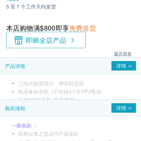
5 至 7 个工作天内发货
本店购物满$800即享
免费送货
即睇全店产品
展开所有
详情
产品详情
三段式枕背设计，增添舒适感
电池备份系统（不包括2个X PP3电池）
设有2按钮手制, 简易使用
最高承重量:160公斤
详情
购买须知
配有柔软触感织物（聚丙烯棉）
椅子可完全贴合墙身,以增强空间感
一般条款 ：
小型卧椅设计迎合狭小的家居需要
所有出售之货品均不设退款。