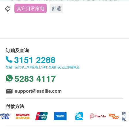
此产品由Universal Lohas Group Company
Limited 提供。
其它日常家电
舒适
如有任何争议，Universal Lohas Group Company
Limited 及健康网购 Health.ESDlife 保留最终决议
权。
送货条款：
订购及查询
购买Aidapt 爱意达 产品总额满HK$800，即可享本
3151 2288
地免费送货服务。 账单总额未满HK$800需附加
星期一至六早上9时至晚上12时; 星期日及公众假期休息
HK$50运费
5283 4117
我们将于确定订单后5-7个工作天内安排发货
不排除运送时间会因节日而有所影响。 当八号烈
风讯号悬挂或黑色暴雨警告生效时，送货服务时间
support@esdlife.com
将会延迟
所有订单须视乎相关货品的供应情况再作最后确
付款方法
认。 倘若生活易未能提供任何订单上的货品，生
转
帐
活易有权拒绝接受该订单，并且会于送货前透过电
话或电邮通知顾客再作安排