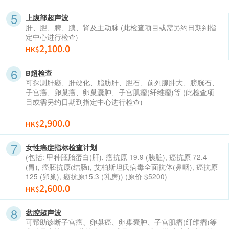
上腹部超声波
肝、胆、脾、胰、肾及主动脉 (此检查项目或需另约日期到指
定中心进行检查)
2,100.0
HK$
B超检查
可探测肝癌、肝硬化、脂肪肝、胆石、前列腺肿大、膀胱石、
子宫癌、卵巢癌、卵巢囊肿、子宫肌瘤(纤维瘤)等 (此检查项
目或需另约日期到指定中心进行检查)
2,900.0
HK$
女性癌症指标检查计划
(包括: 甲种胚胎蛋白(肝), 癌抗原 19.9 (胰脏), 癌抗原 72.4
(胃), 癌胚抗原(结肠), 艾柏斯坦氏病毒全面抗体(鼻咽), 癌抗原
125 (卵巢), 癌抗原15.3 (乳房)) (原价 $5200)
2,600.0
HK$
盆腔超声波
可帮助诊断子宫癌、卵巢癌、卵巢囊肿、子宫肌瘤(纤维瘤)等