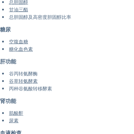
总胆固醇
甘油三酯
总胆固醇及高密度胆固醇比率
糖尿
空腹血糖
糖化血色素
肝功能
谷丙转氨酵酶
谷草转氨酵素
丙种谷氨酸转移酵素
肾功能
肌酸酐
尿素
血液检查