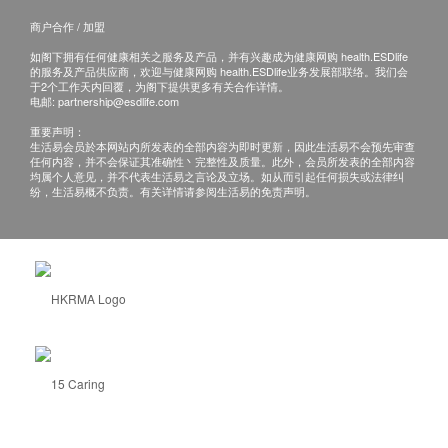
商户合作 / 加盟
如阁下拥有任何健康相关之服务及产品，并有兴趣成为健康网购 health.ESDlife
的服务及产品供应商，欢迎与健康网购 health.ESDlife业务发展部联络。我们会
于2个工作天内回覆，为阁下提供更多有关合作详情。
电邮:
partnership@esdlife.com
重要声明：
生活易会员於本网站内所发表的全部内容为即时更新，因此生活易不会预先审查
任何内容，并不会保证其准确性丶完整性及质量。此外，会员所发表的全部内容
均属个人意见，并不代表生活易之言论及立场。如从而引起任何损失或法律纠
纷，生活易概不负责。有关详情请参阅生活易的免责声明。