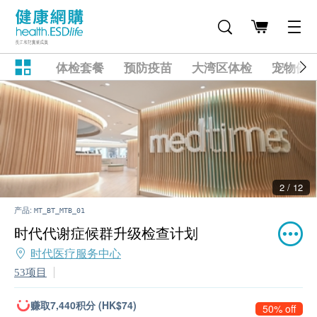
体检套餐
预防疫苗
大湾区体检
宠物健
2 / 12
产品:
MT_BT_MTB_01
时代代谢症候群升级检查计划
时代医疗服务中心
53项目
赚取7,440积分 (HK$74)
50% off