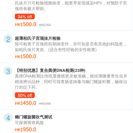
氏抹片只可检验细胞病变，能更早发现感染HPV，对预防子宫
颈癌有极大帮助。
34% off
500.0
HK$
HK$760
超薄柏氏子宫颈抹片检验
除可检查子宫颈癌前期病变外，亦可知是否有其他妇科隐患，
如柏氏抹片发炎。(适合有性经验的女性检查)
500.0
HK$
【特别优惠】复合粪便DNA检测(23种)
粪便DNA检测比传统显微镜更灵敏准确，能侦测微量寄生虫并
精准辨识品种，同时可筛查肠道病毒与幽门螺旋杆菌，确保治
疗对症下药。
50% off
450.0
HK$
HK$900
幽门螺旋菌吹气测试
可探测胃癌风险
950.0
HK$