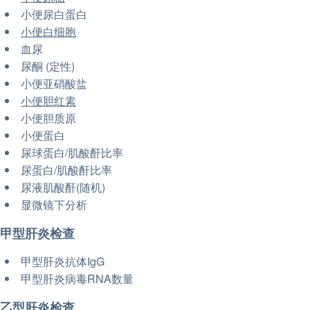
小便尿白蛋白
小便白细胞
血尿
尿酮 (定性)
小便亚硝酸盐
小便胆红素
小便胆质原
小便蛋白
尿球蛋白/肌酸酐比率
尿蛋白/肌酸酐比率
尿液肌酸酐(随机)
显微镜下分析
甲型肝炎检查
甲型肝炎抗体IgG
甲型肝炎病毒RNA数量
乙型肝炎检查