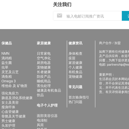
关注我们
保健品
家居健康
健康资讯
商户合作 / 加盟
如阁下拥有任何健康相关
NMN
日常家电
身体检查
及产品供应商，欢迎与健
滴鸡精
空气净化
疫苗
回覆，为阁下提供更
益生菌
厨房电器
家居健康
电邮:
partnership@es
虫草
宠物健康
个人健康
灵芝及云芝
长者健康
有机食品
重要声明：
滴鱼精
防疫产品
宠物健康
生活易会员於本网站
Omega 3
睡眠用品
容，并不会保证其准
维他命 及 矿物质
害虫处理
常见问题
见，并不代表生活易
健康及有机食品
责。有关详情请参阅
强化免疫力
饮品
首次验身指引
肠道及消化系统健康
热门问题
女士及美容
电子个人护理
瘦身纤体
心血管健康
面部美容仪器
骨骼及关节健康
电须刨
男士健康
风筒
头发护理