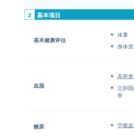
2
基本项目
体重
基本健康评估
身体质
高密度
血脂
总胆固
率
空腹血
糖尿