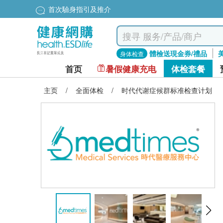
首次驗身指引及推介
體檢送現金券/禮品
身体检查
首页
暑假健康充电
体检套餐
主页
/
全面体检
/
时代代谢症候群标准检查计划