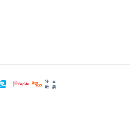
转
支
帐
票