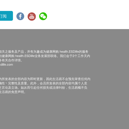
订阅
之服务及产品，并有兴趣成为健康网购 health.ESDlife的服务
康网购 health.ESDlife业务发展部联络。我们会于2个工作天内
多有关合作详情。
dlife.com
内所发表的全部内容为即时更新，因此生活易不会预先审查任何内
确性丶完整性及质量。此外，会员所发表的全部内容均属个人意
之言论及立场。如从而引起任何损失或法律纠纷，生活易概不负
生活易的免责声明。