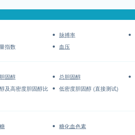
脉搏率
量指数
血压
胆固醇
总胆固醇
醇及高密度胆固醇比
低密度胆固醇 (直接测试)
糖
糖化血色素