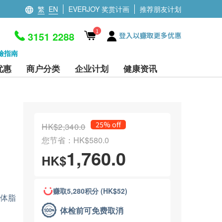
繁
EN
EVERJOY 奖赏计画
推荐朋友计划
1
3151 2288
登入以赚取更多优惠
檢指南
优惠
商户分类
企业计划
健康资讯
25% off
HK$2,340.0
您节省：HK$580.0
1,760.0
HK$
赚取5,280积分 (HK$52)
身体脂
体检前可免费取消