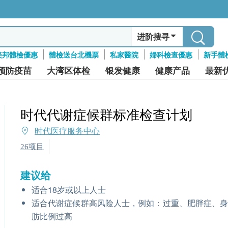
进阶搜寻
美邦體檢優惠
體檢送台北機票
私家醫院
婦科檢查優惠
新手體
预防疫苗
大湾区体检
银发健康
健康产品
最新
时代代谢症候群标准检查计划
时代医疗服务中心
26项目
建议给
适合18岁或以上人士
适合代谢症候群高风险人士，例如：过重、肥胖症、
肪比例过高