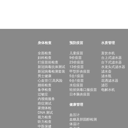
身体检查
预防疫苗
水质管理
全面检查
儿童疫苗
直饮水机
妇科检查
9价疫苗
台上式滤水器
打疫苗前检查
23价疫苗
台下式滤水器
新冠病毒抗体测试
13价疫苗
水龙头式滤水器
新冠病毒检测套装
甲型肝炎疫苗
滤水壶
男士健康
5合1疫苗
滤水瓶
心血管/三高风险
6合1疫苗
花洒滤水器
婚前检查
水痘疫苗
滤芯
备孕检查
轮状病毒口服疫苗
电解水机
过敏症
日本脑炎疫苗
内视镜服务
癌症测试
健康管理
家佣体检
DNA 测试
血压计
视力检查
血糖及胆固醇检测
听力检查
体温计
中医保健