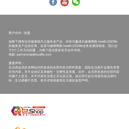
1,400.0
促甲状腺激素
HK$
本服务/产品由商户提供。生活易【健康网购
health.ESDlife】并没有经营或提供本服务/产品。
血液检查
乙型肝炎表面抗原
有关此服务/产品的错漏或延误，或因使用此服务/
肝炎检查
白血球五项分类
250.0
产品而引致的损失、损害、受伤或法律诉讼，健康
HK$
商户合作 / 加盟
血色素
网购health.ESDlife概不负责。一切有关的索偿或
红细胞平均血红素
如阁下拥有任何健康相关之服务及产品，并有兴趣成为健康网购 health.ESDlife
乳房超声波
查询，须向提供服务之体检中心或商户提出。
的服务及产品供应商，欢迎与健康网购 health.ESDlife业务发展部联络。我们会
可探测乳癌、良性肿瘤、乳腺增生症及小结节 (此检查项目或
红血球平均血红素浓度
于2个工作天内回覆，为阁下提供更多有关合作详情。
需另约日期到指定中心进行检查)
电邮:
partnership@esdlife.com
红细胞平均体积
1,200.0
HK$
红细胞比容
重要声明：
生活易会员於本网站内所发表的全部内容为即时更新，因此生活易不会预先审查
血小板数目
任何内容，并不会保证其准确性丶完整性及质量。此外，会员所发表的全部内容
均属个人意见，并不代表生活易之言论及立场。如从而引起任何损失或法律纠
红血球计数
纷，生活易概不负责。有关详情请参阅生活易的免责声明。
红细胞分布比较
白血球
泌尿情况
颜色
比重