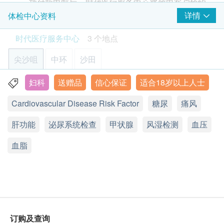
3
基本项目
功付款电邮后，时代医疗服务中心将致电客户预约
450.0
HK$
HK$900
身体检查的时间及地点。
详情
体检中心资料
心脏及血管检查
时代医疗服务中心 - 预约或查询：3585 8533
超薄柏氏子宫颈抹片检验
时代医疗服务中心
3 个地点
客户必须于预约当天出示身份证及列印订购确认信
除可检查子宫颈癌前期病变外，亦可知是否有其他妇科隐患，
心肌性肌酸激酶
如柏氏抹片发炎。(适合有性经验的女性检查)
以确认身份。
尖沙咀
中环
沙田
500.0
基本健康评估
HK$
身体检查计划或疫苗计划，有效期为6个月，客户
必须于6个月内 (由确认付款日期起计) 接受有关检
妇科
送赠品
信心保证
适合18岁以上人士
香港九龙尖沙咀弥敦道26号1302-1305室
脉搏率
幽门螺旋菌吹气测试
查，逾期作废。
身高
可探测胃癌风险
Cardiovascular Disease Risk Factor
糖尿
痛风
显示地图
订购一经确认，不设退款。
950.0
HK$
体重
进行身体检查后，一般情况下，可于10-14個工作
身体质量指数
肝功能
星期一至五：9:00a.m. – 1:30p.m.; 2:30p.m. – 6:30p.m.
泌尿系统检查
甲状腺
风湿检测
血压
天内获得验身报告。如有需要特别快速报告，可向
乳房X光造影检查 (只适合40岁以上女士)
星期六︰9:00a.m. – 6:30p.m.
血压
(只适用于尖沙咀分店 及 只适合40岁以上女士) 可检测肿瘤、
血脂
星期日及公众假期︰休息
医护人员提出，作出特别安排。
硬块或钙化物等乳房问题 可检测肿瘤、硬块或钙化物等乳房
血脂
所有自选项目一经电话确认预约后, 项目不得作出
问题 (此检查项目或需另约日期进行检查)
更改。
1,500.0
HK$
总胆固醇
附加项目检验者必须跟计划检验者为同一人。
高密度胆固醇
如有争议，健康网购health.ESDlife及时代医疗服
上腹部超声波
低密度胆固醇 (直接测试)
肝、胆、脾、胰、肾及主动脉 (此检查项目或需另约日期到指
务中心保留最后决定权。
甘油三酯
定中心进行检查)
订购及查询