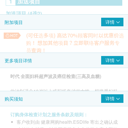
1
加送项目
加送項目
(4选2)
详情
附加项目
盆腔(经腹部)
甲状腺超声波
(可任选多项) 高达70%顾客同时以优惠价选
乳房超声波 (双侧)
购！
想加其他项目？立即联络客户服务专
双能量X光骨质密度量度 - 腰椎及股骨
员查询！
【特别优惠】人类乳头状瘤病毒基因分型(43种)
详情
更多项目详情
2
重点项目
HPV检测在感染HPV初期，便可检测出已感染之病毒，相比柏
氏抹片只可检验细胞病变，能更早发现感染HPV，对预防子宫
颈癌有极大帮助。
时代 全面妇科超声波及癌症检查(三高及血糖)
癌症指标
重点项目
34% off
癌抗原15.3 (乳癌) - 只限女士
500.0
HK$
此计划适合18岁以上或职场奔波的女性、想接受妇科
HK$760
检查的女士。包括4选2项超声波检查(乳房、甲状腺、
详情
购买须知
卵巢癌风险评估
重点项目
【特别优惠】复合粪便DNA检测(23种)
盘腔或双能量X光骨质密度量度 - 腰椎及股骨)、2项肿
粪便DNA检测比传统显微镜更灵敏准确，能侦测微量寄生虫并
卵巢肿瘤指标 (癌抗原125) (只限女性)
瘤指标(卵巢癌及乳癌)、红斑狼疮细胞、类风湿关节
精准辨识品种，同时可筛查肠道病毒与幽门螺旋杆菌，确保治
订购身体检查计划之服务条款及细则：
疗对症下药。
炎检查、三高(血压、血脂及血糖)、肝肾功能。
客户收到由 健康网购health.ESDlife 寄出之确认成
50% off