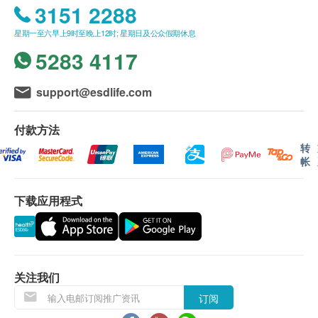
2,100.0
HK$
3151 2288
糖尿
疫苗注射（不包括新冠疫苗相关计划）：
星期一至六早上9时至晚上12时; 星期日及公众假期休息
一般疫苗注射服务计划有效期为6个月，客户必须
B超检查
血葡萄糖 (空腹)
可探测肝癌、肝硬化、脂肪肝、胆石、前列腺肿大、膀胱石、
5283 4117
于6个月内 (由确认付款日期起计) 接受有关服务，
子宫癌、卵巢癌、卵巢囊肿、子宫肌瘤(纤维瘤)等 (此检查项
逾期作废。
肝功能
目或需另约日期到指定中心进行检查)
此项交易必须经医生评估是否适合进行疫苗注射。
support@esdlife.com
谷草转氨酶
2,900.0
HK$
如医生认为不适合注射疫苗，将取消此计划的服
谷丙转氨酶
务，全数费用退回（不包括新冠疫苗相关计划）。
付款方法
总胆红素
X光肺平片
疫苗注射均由注册医生/医护人员负责注射程序。
转
胸肺X 光检查
帐
肾功能
380.0
HK$
使用长者医疗券
肌酸酐
下载应用程式
如希望使用长者医疗券进行支付，请在订购前先联络
艾滋病抗原及抗体测试
尿素
性病筛查
健康网购，以便我们为您做出相应的安排。
钠
350.0
HK$
钾
免责声明：
盆腔超声波
所有健康检查/服务并非作为医务诊断或治疗用
关注我们
甲状腺
可帮助诊断子宫癌、卵巢癌、卵巢囊肿、子宫肌瘤(纤维瘤)等
途。当阁下身体健康出现任何疾病征兆时，应立即
盆腔异常情况。(此检查项目或需另约日期到指定中心进行检
订阅
游离甲状腺素
查)
咨询有认可资格的医生，作出诊断及治疗。