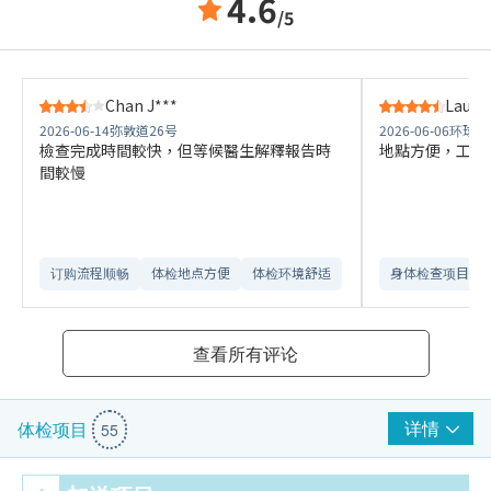
4.6
/5
Chan J***
Lau S*
2026-06-14
弥敦道26号
2026-06-06
环球大
檢查完成時間較快，但等候醫生解釋報告時
地點方便，工作
間較慢
订购流程顺畅
体检地点方便
体检环境舒适​
身体检查项目全
查看所有评论
详情
体检项目
55