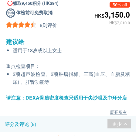
赚取9,450积分 (HK$94)
56% off
体检前可免费取消
3,150.0
HK$
HK$7,210.0
8则评价
建议给
适用于18岁或以上女士
重点检查项目：
2项超声波检查、2项肿瘤指标、三高(血压、血脂及糖
尿) 、肝肾功能等
请注意：DEXA骨质密度检查只适用于尖沙咀及中环分店
展开所有
更少
评分及评论 (8)